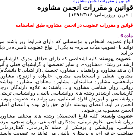
قوانین و مقررات انجمن مشاوره
وانین و مقررات انجمن مشاوره
آخرین بروزرسانی: ۱۳۹۶/۳/۱۶ |
وانین و مقررات عضویت در
انجمن
مشاوره طبق اساسنامه
اده 6
:
نواع عضویت اشخاص و مؤسساتی که دارای شرایط زیر باشند می
وانند با «تصویب هیا
ت مدیره» به یکی از انواع عضویت نامبرده در ذیل
ر آیند
.
عضویت پیوسته
:
کلیه اشخاصی که دارای حداقل مدرک کارشناسی
رشد در رشت
ۂ
«مشاوره»، و سایر تخصصها و گرایشهای فعلی و آتی
ن مانند مشاوره و راهنمایی، مشاور
ۂ
تحصیلی (از ابتدایی تا دانشگاه)،
شاور
ۂ
شغلی و استخدامی، مشاور
ۂ
خانواده و ازدواج، مشاور
ۂ
وانبخشی، مشاور
ۂ
سالمندان، مشاور
ۂ
معتادان، مشاور
ۂ
بهداشت
وانی، روان شناسی مشاوره و ... باشند؛ به علاوه دارندگان درج
ۂ
ارشناسی ارشددر رشته های روانشناسی بالینی، روانشناسی تربیتی،
وانشناسی و آموزش افراد استثنایی، می توانند به عضویت پیوسته
نجمن در آیند. اعضای پیوسته دارای حق رأی بوده و اعضای اصلی
نجمن محسوب می شوند
.
ضویت وابسته
:
کلیه فارغ التحصیلان رشته های مختلف مشاوره،
وان شناسی، علوم تربیتی، مددکاری اجتماعی، روان سنجی، مردم
ناسی، پیراپشکی و پزشکی از جمله کاردرمانی، گفتاردرمانی،
هداشت حرفه ای، و پرستاری بالینی می توانند به عضویت وابسته