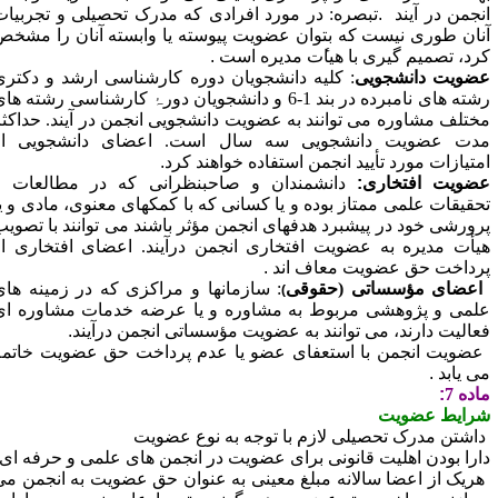
نجمن در آیند
.
تبصره: در مورد افرادی که مدرک تحصیلی و تجربیات
نان طوری نیست که بتوان عضویت پیوسته یا وابسته آنان را مشخص
رد، تصمیم گیری با هیا
ت مدیره است
.
ضویت دانشجویی
:
کلیه دانشجویان دوره کارشناسی ارشد و دکتری
ته های نامبرده در بند 1-6 و دانشجویان دور
ۂ
کارشناسی رشته های
ختلف مشاوره می توانند به عضویت دانشجویی انجمن در آیند. حداکثر
دت عضویت دانشجویی سه سال است. اعضای دانشجویی از
متیازات مورد تأیید انجمن استفاده خواهند کرد
.
ضویت افتخاری
:
دانشمندان و صاحبنظرانی که در مطالعات و
حقیقات علمی ممتاز بوده و یا کسانی که با کمکهای معنوی، مادی و یا
رورشی خود در پیشبرد هدفهای انجمن مؤثر باشند می توانند با تصویب
یأت مدیره به عضویت افتخاری انجمن درآیند. اعضای افتخاری از
رداخت حق عضویت معاف اند
.
اعضای مؤسساتی (حقوقی
:
سازمانها و مراکزی که در زمینه های
)
لمی و پژوهشی مربوط به مشاوره و یا عرضه خدمات مشاوره ای
عالیت دارند، می توانند به عضویت مؤسساتی انجمن درآیند
.
عضویت انجمن با استعفای عضو یا عدم پرداخت حق عضویت خاتمه
ی یابد
.
اده 7
:
رایط عضویت
اشتن مدرک تحصیلی لازم با توجه به نوع عضویت
ارا بودن اهلیت قانونی برای عضویت در انجمن های علمی و حرفه ای
ریک از اعضا سالانه مبلغ معینی به عنوان حق عضویت به انجمن می