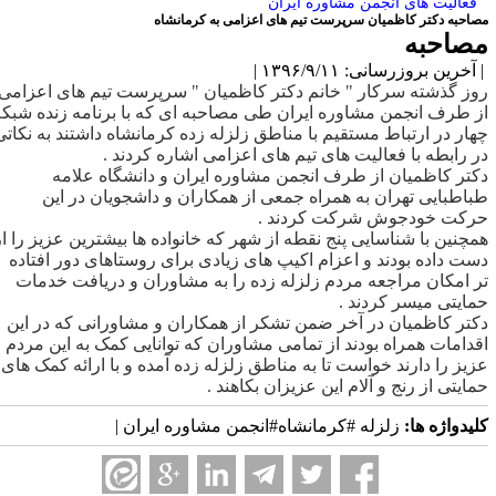
فعالیت های انجمن مشاوره ایران
صاحبه دکتر کاظمیان سرپرست تیم های اعزامی به کرمانشاه
صاحبه
آخرین بروزرسانی: ۱۳۹۶/۹/۱۱ |
وز گذشته سرکار " خانم دکتر کاظمیان " سرپرست تیم های اعزامی
ز طرف انجمن مشاوره ایران طی مصاحبه ای که با برنامه زنده شبکه
هار در ارتباط مستقیم با مناطق زلزله زده کرمانشاه داشتند به نکاتی
ر رابطه با فعالیت های تیم های اعزامی اشاره کردند .
کتر کاظمیان از طرف انجمن مشاوره ایران و دانشگاه علامه
باطبایی تهران به همراه جمعی از همکاران و داشجویان در این
رکت خودجوش شرکت کردند .
مچنین با شناسایی پنج نقطه از شهر که خانواده ها بیشترین عزیز را از
ست داده بودند و اعزام اکیپ های زیادی برای روستاهای دور افتاده
ر امکان مراجعه مردم زلزله زده را به مشاوران و دریافت خدمات
مایتی میسر کردند .
کتر کاظمیان در آخر ضمن تشکر از همکاران و مشاورانی که در این
قدامات همراه بودند از تمامی مشاوران که توانایی کمک به این مردم
زیز را دارند خواست تا به مناطق زلزله زده آمده و با ارائه کمک های
مایتی از رنج و آلام این عزیزان بکاهند .
لیدواژه ها:
زلزله #کرمانشاه#انجمن مشاوره ایران |