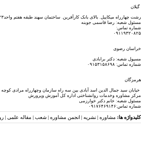
گیلان
رشت چهارراه میکاییل. بالای بانک کارآفرین. ساختمان سهند طبقه هفتم واحد۲۳
مسئول شعبه: رضا قاسمی جوبنه
شماره تماس:
۰۹۱۱۹۳۲۰۸۲۵
خراسان رضوی
مسیول شعبه: دکتر برابادی
شماره تماس: ۰۹۱۵۳۱۵۸۶۹۸
هرمزگان
خیابان سید جمال الدین اسد آبادی بین سه راه سازمان وچهارراه مرادی کوچه مهیار ۶طبق
مرکز مشاوره وخدمات روانشناختی اداره کل آموزش وپرورش
مسئول شعبه: خانم دکتر خوارزمی
شماره تماس:۰۹۱۷۶۴۶۹۱۴۶
کلیدواژه ها:
مشاوره | نشریه | انجمن مشاوره | شعب | مقاله علمی | رو