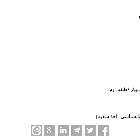
ه دوم
انشناسی | اخذ شعبه |