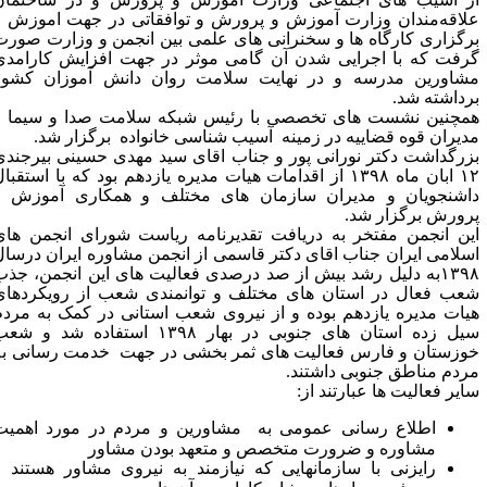
لاقه‌مندان وزارت آموزش و پرورش و توافقاتی در جهت اموزش و
رگزاری کارگاه ها و سخنرانی های علمی بین انجمن و وزارت صورت
رفت که با اجرایی شدن آن گامی موثر در جهت افزایش کارامدی
شاورین مدرسه و در نهایت سلامت روان دانش آموزان کشور
رداشته شد.
مچنین نشست های تخصصی با رئیس شبکه سلامت صدا و سیما و
دیران قوه قضاییه در زمینه آسیب شناسی خانواده برگزار شد.
زرگداشت دکتر نورانی پور و جناب اقای سید مهدی حسینی بیرجندی
۱۲ ابان ماه ۱۳۹۸ از اقدامات هیات مدیره یازدهم بود که با استقبال
اشنجویان و مدیران سازمان های مختلف و همکاری آموزش و
رورش برگزار شد.
ین انجمن مفتخر به دریافت تقدیرنامه ریاست شورای انجمن های
سلامی ایران جناب اقای دکتر قاسمی از انجمن مشاوره ایران درسال
لیل رشد بیش از صد درصدی فعالیت های این انجمن،
جذب
عب فعال در استان های مختلف و توانمندی شعب از رویکردهای
یات مدیره یازدهم بوده و از نیروی شعب استانی در کمک به مردم
سیل زده استان های جنوبی در بهار ۱۳۹۸ استفاده شد و شعب
وزستان و فارس فعالیت های ثمر بخشی در جهت خدمت رسانی به
ردم مناطق جنوبی داشتند.
ایر فعالیت ها عبارتند از:
اطلاع رسانی عمومی به مشاورین و مردم در مورد اهمیت
مشاوره و ضرورت متخصص و متعهد بودن مشاور
رایزنی با سازمانهایی که نیازمند به نیروی مشاور هستند و