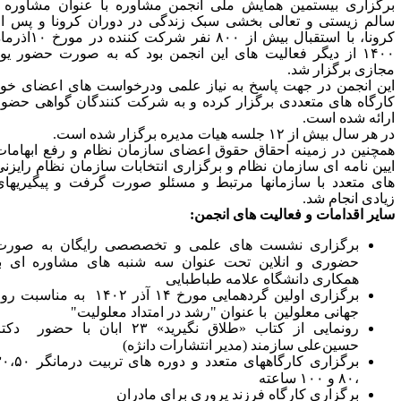
رگزاری بیستمین همایش ملی انجمن مشاوره با عنوان مشاوره :
الم زیستی و تعالی بخشی سبک زندگی در دوران کرونا و پس از
رونا،
با استقبال بیش از ۸۰۰ نفر شرکت کننده در مورخ ۱۰اذرماه
۱۴۰۰ از دیگر فعالیت های این انجمن بود که به صورت حضور یو
جازی برگزار شد.
ین انجمن در جهت پاسخ به نیاز علمی ودرخواست های اعضای خود
ارگاه های متعددی برگزار کرده و به شرکت کنندگان گواهی حضور
رائه شده است.
هر سال بیش از ۱۲ جلسه هیات مدیره برگزار شده است.
مچنین در زمینه احقاق حقوق اعضای سازمان نظام و رفع ابهامات
یین نامه ای سازمان نظام و برگزاری انتخابات سازمان نظام رایزنی
ای متعدد با سازمانها مرتبط و مسئلو صورت گرفت و پیگیریهای
یادی انجام شد.
ایر اقدامات و فعالیت های انجمن:
برگزاری نشست های علمی و تخصصصی رایگان به صورت
حضوری و انلاین تحت عنوان سه شنبه های مشاوره ای با
همکاری دانشگاه علامه طباطبایی
برگزاری اولین گردهمایی مورخ ۱۴ آذر ۱۴۰۲ به مناسبت روز
جهانی معلولین با عنوان "رشد
در امتداد معلولیت"
رونمایی از کتاب «طلاق نگیرید» ۲۳ ابان با حضور
دکتر
حسین‌علی سازمند (مدیر انتشارات دانژه)
برگزاری کارگاههای متعدد و دوره های تربیت درمانگر ۳۰،۵۰
،۸۰ و ۱۰۰ ساعته
برگزاری کارگاه فرزند پروری برای مادران