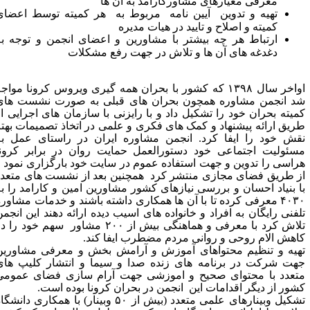
معرفی معیارهای مشاورکارامد به آن ها
تهیه و تدوین آیین نامه مربوط به هر کمیته توسط اعضای
کمیته و اصلاح و تایید در هیات مدیره
ارتباط هر چه بیشتر با مشاورین و اعضای انجمن و توجه به
دغدغه های
آ
ن ها و تلاش در جهت رفع مشکلات
اواخر سال ۱۳۹۸ که کشور با بحران همه گیری ویروس کرونا مواجه
د انجمن مشاوره همچون بحران های قبلی به صورت نشست های
میته بحران خود را تشکیل داد و با رایزنی با سازمان های اجرایی از
ریق ارائه پیشنهاد و کمک های فکری و علمی در اتخاذ تصمیمات بهتر
قش خود را ایفا کرد. انجمن مشاوره ایران در راستای عمل به
سئولیت اجتماعی خود دستورالعمل حمایت روان در برابر کرونا
راسی را تدوین و جهت استفاده عموم در سایت خود بارگزاری نمود و
ز طریق فضای مجازی منتشر کرد همچنین بعد از نشست های متعدد
ا بنیاد احسان و بررسی نیازهای کشور مشاورین امین و کارامد را به
۴۰۳۰ معرفی کرده تا با آن ها همکاری داشته باشند و خدمات مشاوره
لفنی رایگان به افراد و خانواده های اسیب دیده ارائه دهند این انجمن
تلاش کرد با معرفی و هماهنگی بیش از ۲۰۰ مشاور سهم خود را در
اهش الام روحی و روانی مردم مضطرب ایفا کند.
هیه و تنظیم محتواهای آموزش و آرامش بخش و معرفی مشاورین
هت شرکت در برنامه های زنده صدا و سیما و انتشار کلیپ های
تعدد با محتوای صحیح و اموزشی جهت آرام سازی فضای عمومی
شور از دیگر اقدامات این انجمن در بحران کرونا بوده است.
تشکیل وبینارهای علمی متعدد (بیش از ۵۰ وبینار) با همکاری دانشگاه