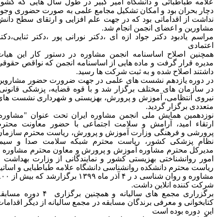
لامه طباطبائی و دانشگاه امیر کبیر در طول سال هایی که کشور
چار بحران بود و امکان تشکیل مجامع علمی به صورت حضوری وجود
داشت از اقداماتی بود که در جهت علم افزایی و ارتقای سطح دانش
شاورین و اعضای انجمن انجام شد.
راسم یادبود دکتر جواد ازه ای ،دکتر نورانی پور ،دکتر ثنایی،دکتر
عتمادی
مچنین اصلاح اساسنامه انجمن مشاوره در دستور کار این هیات
دیره قرار گرفت و ماده هایی از اساسنامه انجمن که نواقص حقوقی
اشتند اصلاح شده و به ثبت شرکت ها رسید.
ر دوره یازدهم نشست های علمی در جهت ضرورت حضور مشاروین
ر سازمان های مختلف برگزار شد و با قوه قضایه، پزشکی قانونی،
یروی انتظامی، آموزش و پرورش، بهزیستی و شهرداری نشست های
تعددی برگزار گردید.
وزدهمین همایش ملی انجمن مشاوره ایران تحت عنوان "مشاوره:
رتقاء امید، آرامش و سلامت اجتماعی
با حضور معاونت محترم
رورشی و فرهنگی وزارت آموزش و پرورش، ریاست محترم سازمان
ظام پزشکی کشور، ریاست محترم شبکه سلامت صدا و سیما
دیرکل محترم مشاوره آموزش و پرورش و
معاون محترم مشاوره و
مور روانشناختی بهزیستی کشور
و نمایندگانی از وزارت بهداشت و
یاست محترم دانشکده روانشناسی دانشگاه علامه طباطبایی و اساتید
مشاوره و روان شناسی د ر ۴ آذر ماه ۱۳۹۹ برگزارشد که بیش از ۸۰۰
رکت کننده انلاین داشت.
برگزراری مجمع های سالیانه و همچنین برگزاری ۴ دوره مسابقه
تابخوانی و معرفی برندگان مسابقه در مجمع سالیانه از دیگر اقدامات
ین دوره بوده است