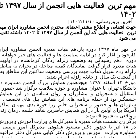
مهم ترین فعالیت هایی انجمن از سال ۱۴۹۷ تا
۱۴۰
آخرین بروزرسانی: ۱۴۰۲/۱۱/۱۰ |
هت اشنایی و اطلاع بیشتر اعضای محترم انجمن مشاوره ایران مهم
ترین فعالیت هایی که این انجمن از سال ۱۴۹۷ تا ۱۴۰۲ داشته تقدیم
ی شود
در مهر ماه ۱۳۹۷ دوره یازدهم هیات مدیره انجمن مشاوره ایران
ارخود را آغاز کرد در ادامه سیاست ها و فعالیت های خیر خواهانه و
وره دهم رسیدگی به وضعیت زلزله زدگان کرمانشاه در اولویت
یات مدیره قرار گرفت نمایندگان کمیته مداخله در بحران به مناطق
لزله زده سرپل ذهاب جهت بررسی وضعیت ساکنین این مناطق بعد
ز گذشت یک سال از حادثه زلزله اعزام شدند.
ورخ
۱۳
اسفند
۱۳۹۷
هیجدهمین همایش بزرگ انجمن مشاوره در
انشگاه تهران با عنوان مشاوره و حوزه سلامت برگزار شد حضور و
ستقبال دانشجویان و مشاوران و روان شناسان در این همایش
شمگیر بود از جمله برنامه های این همایش پنل های تخصصی با
ازمان ها و حضور و سخنرانی خانم رزا خورشیدی مهمان ساکن
مریکا برای اولین بار در این همایش حاضرین شاهد جلسه درمان زنده
 واقعی به شیوه
eft
بودند.
رگزاری نشست هیات مدیره با مدیرکل های وزارت آموزش و پرورش
ر
۱۸
آذر با حضور دکتر مسعود شکوهی مدیرکل امور تربیتی و
شاوره وزارت آموزش و پرورش دکتر کیایی مدیرکل دفتر مراقبت
ز آسیب های اجتماعی وزارت آموزش و پرورش و در ساختمان