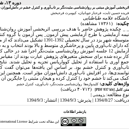
دوره ۱۳، شماره ۵۲ - ( ۱۰-۱۳۹۳ )
اثربخشی آموزش مبتنی بر روان‌شناسی مثبت‌نگر بر تاب‌آوری و کنترل خشم در دانش‌آموزان 
،
،
فریده حسین ثابت
فرحناز جوبانیان
کیومرث فرحبخش
دانشگاه علامه طباطبایی
چکیده:
(۱۷۳۶۱ مشاهده)
_ _ چکیده پژوهش حاضر با هدف بررسی اثربخشی آموزش روان‌شناسی
نیمه آزمایشی با طرح آزمایشی پیش آزمون_ پس آزمون با گروه کنت
که دارای تاب‌آوری پایین و پرخاشگری متوسط و بالا بودند انتخاب و ب
آزمایش 12 جلسه آموزش روان‌شناسی مثبت‌نگر اجرا شد در حال
کار برده شده برای سنجش متغیرهای پژوهش عبارت بودند از: مقیاس ت
جمع آوری با استفاده از تحلیل کوواریانس تجزیه و تحلیل شدند. نتا
تاب‌آوری و کنترل خشم بود. بر اساس این یافته‌ها می‌توان گفت ک
توانمندی‌ها، در افزایش تاب‌آوری دانش‌آموزان مؤثر است. همچنین 
کمک می‌کند تا خشم خود را کنترل کرده و هیجان مثبتی را جایگزین آن نم
واژه‌های کلیدی:
،
،
کلیدواژه‌ها: روان‌شناسی مثبت‌نگر
تاب‌آوری
کنترل خشم.
(۴۰۷۱۲ دریافت)
متن کامل
[PDF 937 kb]
نوع مطالعه:
|
پژوهشي
دریافت: 1394/8/27 | پذیرش: 1394/9/3 | انتشار: 1394/9/3
بازنشر اطلاعات
این مقاله تحت شرایط
ternational License