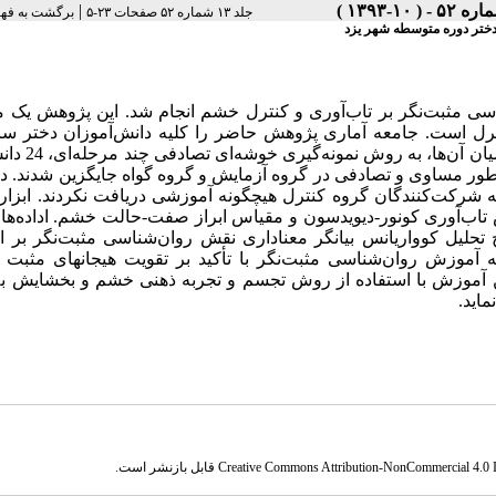
|
جلد ۱۳ شماره ۵۲ صفحات ۲۳-۵
برگشت به فه
دختر دوره متوسطه شهر یزد
 مثبت‌نگر بر تاب‌آوری و کنترل خشم انجام شد. این پژوهش یک م
رل است. جامعه آماری پژوهش حاضر را کلیه دانش‌آموزان دختر سا
متوسطه شهر یزد در سال تحصیلی 1392-1391 تشکیل 
ه طور مساوی و تصادفی در گروه آزمایش و گروه گواه جایگزین شدند. د
ی که شرکت‌کنندگان گروه کنترل هیچگونه آموزشی دریافت نکردند. ابزار
اب‌آوری کونور-دیویدسون و مقیاس ابراز صفت-حالت خشم. اداده‌ها 
یج تحلیل کوواریانس بیانگر معناداری نقش روان‌شناسی مثبت‌نگر بر 
ه آموزش روان‌شناسی مثبت‌نگر با تأکید بر تقویت هیجانهای مثبت 
این آموزش با استفاده از روش تجسم و تجربه ذهنی خشم و بخشایش به
اید.
Creative Commons Attribution-NonCommercial 4.0 In
قابل بازنشر است.