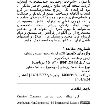
باعنوان «شناخت وحمایت چندسطحی» انتخاب
گردید.
نتیجه گیری:
نتایج پژوهش حاضر بیانگر آن
بود که ایجاد یک ازدواج مجددرضایتمند در گرو
انتخاب آگاهانه وشناخت عمیق از یکدیگر و صداقت
و شفاف‌سازی درمورد موضوعات زندگی سابق و
رابطه زوجی فعلّی و درنهایت تلاش دوسویه در
جهت ایجاد زندگی پایدار است. متخصصان
می‌توانند با بهره گیری از مقوله ها و مفاهیم
مسنخرج از این الگو در افزایش رضایتمندی و دوام
ازدواج های مجدد و پیشگیری از طلاق و آسیب­های
ناشی ازآن، به خانواده ها و جامعه کمک نمایند.
شماره‌ی مقاله: ۱
واژه‌های کلیدی:
،
،
،
الگو
ازدواج مجدد
نظریه زمینه‌ای
،
ازدواج رضایتمند
فرهنگ ایرانی
(۱۵۰۸۳ دریافت)
متن کامل
[PDF 1554 kb]
نوع مطالعه:
| موضوع مقاله:
پژوهشي
مشاوره
خانواده
دریافت: 1400/9/18 | پذیرش: 1401/6/22 | انتشار:
1401/9/24
بازنشر اطلاعات
این مقاله تحت شرایط
Creative Commons
Attribution-NonCommercial 4.0 International License