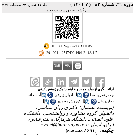
دوره ۲۱، شماره ۸۳ - ( ۷-۱۴۰۱ )
جلد ۲۱ شماره ۸۳ صفحات ۴۶-۴
|
برگشت به فهرست نسخه ها
‎ 10.18502/qjcr.v21i83.11085
‎ 20.1001.1.2717400.1401.21.83.1.7
ارائه الگوی ازدواج مجدد رضایتمند؛ یک پژوهش کیفی
،
،
جعفر ثمری صفا
اقبال زارعی
سمانه
،
نجارپوریان
کوروش محمدی
(نویسنده مسئول)، دکتری روان شناسی،
دانشیار، گروه مشاوره و روانشناسی، دانشکده
علوم انسانی، دانشگاه هرمزگان، بندرعباس،
ایران، ایمیل:e.zarei@hormozgan.ac.ir
چکیده:
(۸۶۹۱ مشاهده)