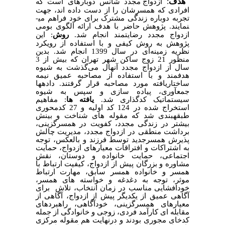
هدف
:
ازدواج مجدد شانس دوباره­ای است که
افرادی که همسرشان را از دست داده اند، جهت
تجربه دوباره زندگی مشترک برای خود فراهم می­
نمایند
. پژوهش حاضر با هدف ارائه الگوی بومی
ازدواج مجدد رضایتمند انجام شد.
روش
: این
پژوهش به روش کیفی و با استفاده از رویکرد
نظریه زمینه‌ای در سال 1399 انجام شد. بدین
منظور 21 زوج ساکن شهر تهران که بیش از 3
سال از ازدواج مجدد آنهال می‌گذشت به شیوه
هدفمند و با استفاده از مصاحبه عمیق نیمه
ساختاریافته مورد مصاحبه قرار گرفتند. داده­ها
جمع­آوری، پیاده سازی و سپس به شیوه
سیستماتیک کدگذاری شد.
یافته
ها
: مفاهیم
استخراج شده در 124 کد اولیه و 27 کدمحوری
طبقه­بندی شد که مقوله های شناخت و بینش
بیشتر در زندگی مجدد، کفویت در همسرگزینی،
برداشت منطقی در ازدواج مجدد، مدیریت چالش
پذیرش همسرجدید توسط فرزند و بالعکس، توجه
به اشتراکات و افتراقات معیارهای ازدواج، حمایت
اجتماعی، حمایت خانواده و دوستان، نقش
مشاوره و بزرگان پیش از ازدواج، کیفیت ارتباط با
همسر و خانواده همسر سابق، مهارت ارتباط
موثر، توجه به دغدغه و خواسته های همسر،
خودافشایی مناسب در زمان انتخاب، تلاش برای
آگاهی عمیق از یکدیگر پیش از ازدواج، آگاهی از
معیارهای همسرگزینی، خودآگاهی، راهبردهای
مقابله ای کارآمد فردی، زوجی و خانوادگی از جمله
کدخای مجوری بودند و درنهایت هم مقوله مرکزی