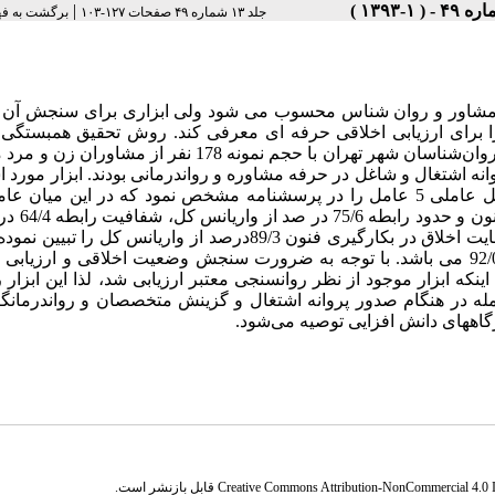
|
جلد ۱۳ شماره ۴۹ صفحات ۱۲۷-۱۰۳
برگشت به ف
 یک مشاور و روان شناس محسوب می شود ولی ابزاری برای سنجش آن 
رای ارزیابی اخلاقی حرفه ای معرفی کند. روش تحقیق همبستگی ا
ماتریس واریانس– کوواریانس بود و جامعه آماری پژوهش مشاوران و روان‌شناسان شهر تهران با حجم نمونه 178 نفر 
انه اشتغال و شاغل در حرفه مشاوره و رواندرمانی بودند. ابزار مورد ا
فرایند روایی سازه و محتوا را گذرانیده و مورد تایید قرار گرفت. تحلیل عاملی 5 عامل را در پرسشنامه مشخص نمود که در این 
آزادی و رضایت آگاهانه 90/29 در صد وار
واریانس کل، مشاوره و مسؤولیت در شرایط بحران 13/4 در صد و رعایت اخلاق در بکارگیری فنون 89/3درصد از واریانس ک
همچنین ضریب اعتبار باز آزمایی کل مقیاس 81/0 و همسانی درونی 92/0 می باشد. با توجه به ضرورت سنجش وضعیت اخلاقی و ارز
اینکه ابزار موجود از نظر روانسنجی معتبر ارزیابی شد، لذا این ابزار ر
ه در هنگام صدور پروانه اشتغال و گزینش متخصصان و رواندرمانگر
اههای دانش افزایی توصیه می‌شود.
Creative Commons Attribution-NonCommercial 4.0 In
قابل بازنشر است.