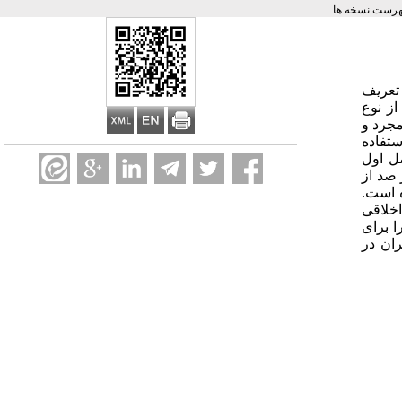
هرست نسخه ها
تعریف
ز نوع
از مشاوران زن و مرد مجرد و
ستفاده
میان عامل اول
یانس کل، رعایت فرهنگ و قانون و حدود رابطه 75/6 در صد از واریانس کل، شفافیت رابطه 64/4 در صد از
ل را تبیین نموده است.
یابی اخلاقی
ا برای
ان در