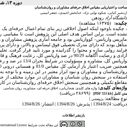
دوره ۱۳، شماره ۴۹ - ( ۱-۱۳۹۳ )
ساخت و اعتبار‌یابی مقیاس اخلاق حرفه‌ای مشاوران و روان‌شناسان
،
،
،
اردشیر کیانی
شکوه نوابی نژاد
خدابخش احمدی
جعفر انیسی
دانشگاه آزاد رودهن
چکیده:
(۱۶۳۷۵ مشاهده)
، چکیده باوجود اینکه اصول اخلاقی زیر بنای تمام اعمال حرفه‌ای
نشده است. براین اساس هدف اصلی این پژوهش است تا مقیاسی را ب
متأهل بودند که دارای مدرک تحصیلی فوق لیسانس و بالاتر، و دارای پرو
روان‌شناسان و مشاوران و نبود ابزار معتبر در این زمینه و با توجه به 
استفاده در سنجش روان شناسان و مشاوران در موارد مختلف از جمل
مقاطع تکمیلی و همچنینین سنجش اخلاق حرفه‌ای روان‌شناسان در کارگ
واژه‌های کلیدی:
،
،
،
واژه های کلیدی: هنجاریابی
اخلاق حرفه ای
مشاوره
روان شناسی
(۲۸۶۹۹ دریافت)
متن کامل
[PDF 553 kb]
نوع مطالعه:
|
پژوهشي
دریافت: 1394/8/24 | پذیرش: 1394/8/26 | انتشار: 1394/8/26
بازنشر اطلاعات
این مقاله تحت شرایط
ternational License