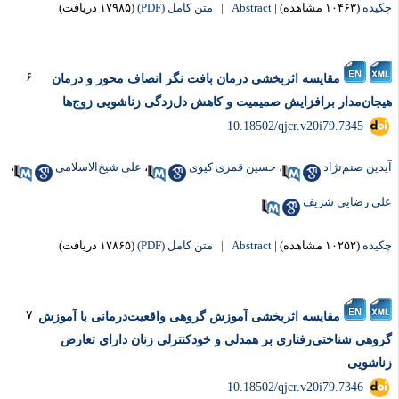
کیده
(۱۰۴۶۳ مشاهده)
|
Abstract |
متن کامل (PDF)
(۱۷۹۸۵ دریافت)
۶
مقایسه اثربخشی درمان بافت نگر انصاف محور و درمان
یجان‌مدار برافزایش صمیمیت و کاهش دل‌زدگی زناشویی زوج‌ها
‎ 10.18502/qjcr.v20i79.7345
یدین صنم‌نژاد
،
حسین قمری کیوی
،
علی شیخ‌الاسلامی
،
لی رضایی شریف
کیده
(۱۰۲۵۲ مشاهده)
|
Abstract |
متن کامل (PDF)
(۱۷۸۶۵ دریافت)
۷
مقایسه اثربخشی آموزش گروهی واقعیت‌درمانی با آموزش
روهی شناختی‌رفتاری بر همدلی و خودکنترلی زنان دارای تعارض
ناشویی
‎ 10.18502/qjcr.v20i79.7346