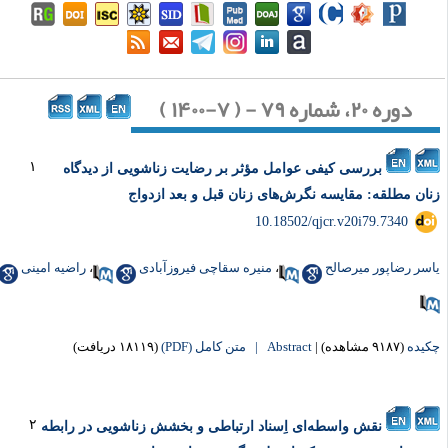
دوره ۲۰، شماره ۷۹ - ( ۷-۱۴۰۰ )
۱
بررسی کیفی عوامل مؤثر بر رضایت زناشویی از دیدگاه
نان مطلقه: مقایسه نگرش‌های زنان قبل و بعد ازدواج
‎ 10.18502/qjcr.v20i79.7340
اسر رضاپور میرصالح
،
منیره سقاچی فیروزآبادی
،
راضیه امینی
کیده
(۹۱۸۷ مشاهده)
|
Abstract |
متن کامل (PDF)
(۱۸۱۱۹ دریافت)
۲
نقش واسطه‌ای اِسناد ارتباطی و بخشش زناشویی در رابطه