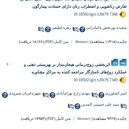
عارض زناشویی و اضطراب زنان دارای حسادت بیمارگون
‎ 10.18502/qjcr.v20i79.7348
عیده نوربخش باغبادرانی
،
زهره لطیفی
کیده
(۱۱۴۱۸ مشاهده)
|
Abstract |
متن کامل (PDF)
(۱۸۱۶۶ دریافت)
۱۰
اثربخشی زوج‌درمانی هیجان‌مدار بر بهزیستی ذهنی و
ملکرد زوج‌های ناسازگار مراجعه کننده به مراکز مشاوره
‎ 10.18502/qjcr.v20i79.7349
میر کشاورزی
،
مهدی زارع بهرام‌آبادی
،
شهره قربان شیرودی
،
سید علی حسینی المدنی
کیده
(۹۳۶۷ مشاهده)
|
Abstract |
متن کامل (PDF)
(۱۷۹۵۳ دریافت)