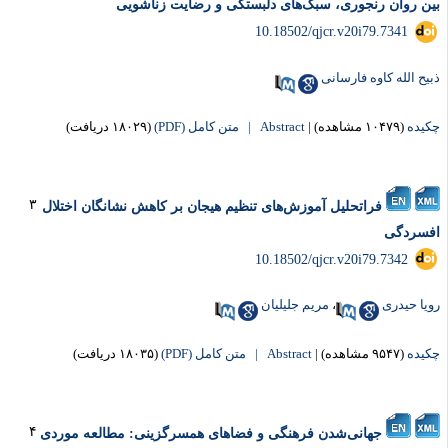
ین روان رنجوری، سبک‌های دلبستگی و رضایت زناشویی
‎ 10.18502/qjcr.v20i79.7341
بیح الله کاوه فارسانی
کیده
(۱۰۴۷۹ مشاهده)
|
Abstract |
متن کامل (PDF)
(۱۸۰۲۹ دریافت)
۳
فراتحلیل آموزش‌های تنظیم هیجان بر کاهش نشانگان اختلال
فسردگی
‎ 10.18502/qjcr.v20i79.7342
ویا حیدری
،
مریم جلیلیان
کیده
(۹۵۴۷ مشاهده)
|
Abstract |
متن کامل (PDF)
(۱۸۰۳۵ دریافت)
۴
جهانی‌‌شدن فرهنگی و فضاهای همسرگزینی: مطالعه موردی