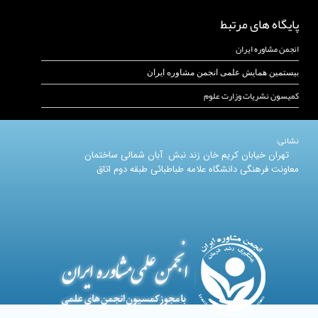
پایگاه های مرتبط
انجمن مشاوره ایران
بیستمین همایش علمی انجمن مشاوره ایران
کمیسون نشریات وزارت علوم
نشانی:
تهران خیابان کریم خان زند نبش آبان شمالی ساختمان
معاونت فرهنگی دانشگاه علامه طباطبائی طبقه دوم اتاق