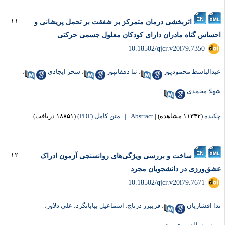
۱۱
اثربخشی درمان متمرکز بر شفقت بر تحمل پریشانی و
حساس گناه مادران دارای کودکان معلول جسمی حرکتی
‎ 10.18502/qjcr.v20i79.7350
بدالباسط محمودپور
،
ثنا دهقانپور
،
سحر ایجادی
،
هلا محمدی
کیده
(۱۱۳۴۲ مشاهده)
|
Abstract |
متن کامل (PDF)
(۱۸۸۵۱ دریافت)
۱۲
ساخت و بررسی ویژگی‌‌های روانسنجی آزمون ادراک
شق‌‌ورزی در دانشجویان مجرد
‎ 10.18502/qjcr.v20i79.7671
دا افشاریان
،
فریبرز درتاج
،
اسماعیل بیابانگرد
،
علی دلاور
،