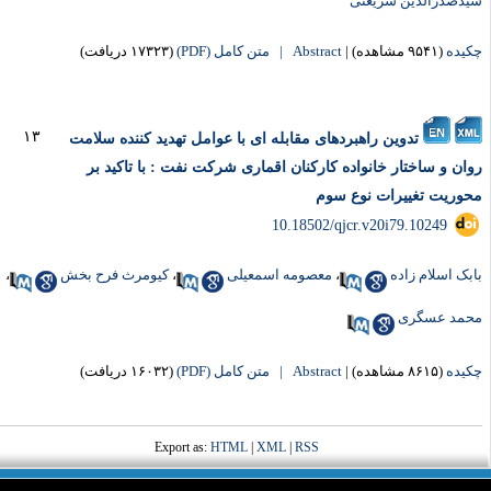
یدصدرالدین شریعتی
کیده
(۹۵۴۱ مشاهده)
|
Abstract |
متن کامل (PDF)
(۱۷۳۲۳ دریافت)
۱۳
تدوین راهبردهای مقابله ای با عوامل تهدید کننده سلامت
وان و ساختار خانواده کارکنان اقماری شرکت نفت : با تاکید بر
حوریت تغییرات نوع سوم
‎ 10.18502/qjcr.v20i79.10249
ابک اسلام زاده
،
معصومه اسمعیلی
،
کیومرث فرح بخش
،
حمد عسگری
کیده
(۸۶۱۵ مشاهده)
|
Abstract |
متن کامل (PDF)
(۱۶۰۳۲ دریافت)
Export as:
HTML
|
XML
|
RSS