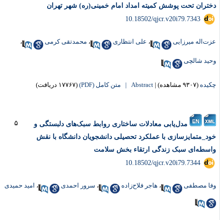
ختران تحت پوشش کمیته امداد امام خمینی(ره) شهر تهران
‎ 10.18502/qjcr.v20i79.7343
زت‌‌اله میرزایی
،
علی انتظاری
،
محمدتقی کرمی
،
حید شالچی
کیده
(۹۳۰۷ مشاهده)
|
Abstract |
متن کامل (PDF)
(۱۷۷۶۷ دریافت)
۵
مدل‌یابی معادلات ساختاری روابط سبک‌های دلبستگی و
ود_متمایزسازی با عملکرد تحصیلی دانشجویان دانشگاه با نقش
اسطه‌ای سبک زندگی ارتقاء بخش سلامت
‎ 10.18502/qjcr.v20i79.7344
فا مصطفی
،
هاجر فلاح‌زاده
،
سرور احمدی
،
امید حمیدی