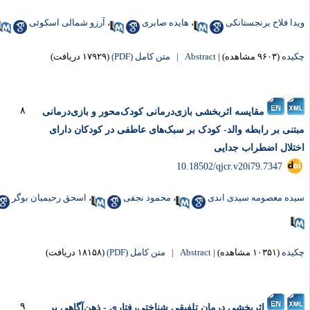
یدا فلاح برنجستانکی
،
هایده صابری
،
آرزو شمالی اسکوئی
کیده
(۹۶۰۳ مشاهده)
|
Abstract |
متن کامل (PDF)
(۱۷۹۲۹ دریافت)
۸
مقایسه اثربخشی بازی‌درمانی کودک‌محور و بازی‌درمانی
بتنی بر رابطه والد- کودک بر سبک‌های عاطفی در کودکان دارای
ختلال اضطراب جدایی
‎ 10.18502/qjcr.v20i79.7347
یده معصومه سیدی اندی
،
محمود نجفی
،
اسحق رحیمیان بوگر
کیده
(۱۰۳۵۱ مشاهده)
|
Abstract |
متن کامل (PDF)
(۱۸۱۵۸ دریافت)
۹
اثربخشی درمان تلفیقی شناختی‌رفتاری - ذهن‌آگاهی بر