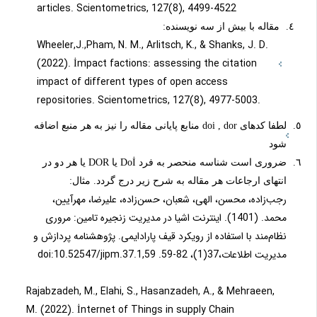
articles. Scientometrics, 127(8), 4499-4522
مقاله با بیش از سه نویسنده:
Wheeler,J.,Pham, N. M., Arlitsch, K., & Shanks, J. D.
(2022). İmpact factions: assessing the citation
impact of different types of open access
repositories. Scientometrics, 127(8), 4977-5003.
لطفا کدهای doi , dor منابع پایانی مقاله را نیز به هر منبع اضافه
شود
ضروری است شناسه منحصر به فرد Doİ یا DOR یا هر دو در
انتهای ارجاعات هر مقاله به شرح زیر درج گردد. مثال:
رجب‌زاده، محسن، الهی، شعبان، حسن‌زاده، علیرضا، مهرآیین،
محمد. (1401). اینترنت اشیا در مدیریت زنجیره تامین: مروری
نظام‌مند با استفاده از رویکرد قیف پارادایمی. پژوهشنامه پردازش و
مدیریت اطلاعات،37(1)، 82-59. doi:10.52547/jipm.37.1,59
Rajabzadeh, M., Elahi, S., Hasanzadeh, A., & Mehraeen,
M. (2022). İnternet of Things in supply Chain