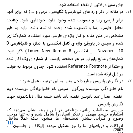
جای ممیز در لاتین از نقطه استفاده شود.
در مقاله از ذکر واژه های غیرفارسی(انگلیسی، عربی و ...) که برای آنها،
برابر فارسی رسا و تصویب شده وجود دارد، خودداری شود. چنانچه
معادل فارسی رسا و تصویب شده وجود نداشته باشد. باید به طور
مشخص در متن مقاله و کنار واژه ی فارسی مورد استفاده، شماره‌گذاری
Nazanin 10 و انگلیسی Times New Roman 8) ذکر شود.
شماره‌های منابع پاورقی در هر صفحه، بایستی از شماره ی یک آغاز شده
و حتماً از Reference Footnote استفاده شود. جدول مربوط به فونت
در ذیل ارائه شده است.
در نگارش پانویس منابع داخل متن به این ترتیبت عمل شود :
نام خانوادگی نویسنده وبرگول سپس نام خانوانوادگی نویسنده دوم
نقطه بعداز عدد پانویس نقطه باید باشد شبیه مثال ذیل؛نمونه جهت
نگارش پانویس
بررسی مطالعات زبانی- شناختی در این زمینه نشان می‌دهد که
استعاره جنبه‌ی مهمی از تفکر انسان را شامل شده و نه تنها موجب
وضوح و گیرایی بیشتر اندیشه‌های ما می‏شود، بلکه عملاً ساختار
[1]
ادراکات و دریافت‏های ما را نیز تشکیل می‏دهد (لیکاف و جانسون
،
2003).