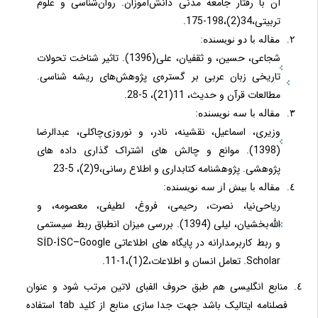
آن با رفتار جامعه مدنی دانش‌آموزان. روان‌شناسی و علوم
تربیتی،34(2)،198-175.
مقاله با دو نویسنده:
شجاعی، حسین، و ثقفیان، علی(1396). تاثیر شناخت تحولات
تاریخی زبان عربی بر گستره‌ی پژوهش‌های ریشه شناسی.
مطالعات قرآن و حدیث، 11(21)، 5-28.
مقاله با سه نویسنده:
وزیری، اسماعیل، نقشینه، نادر، و نوروزی‌چاکلی، عبدالرضا
(1398). موانع و چالش های اشتراک گذاری داده های
پژوهشی. پژوهشنامه کتابداری و اطلاع رسانی،9(2)، 5-23
مقاله با بیش از سه نویسنده:
ریاحی‌نیا، نصرت، رحیمی، فروغ، لطیفی، معصومه، و
الله‌بخشیان، لیلی (1394). بررسی میزان انطباق ربط سیستمی
و ربط کاربرمدارانه در پایگاه های اطلاعاتی SİD-İSC–Google
Scholar. تعامل انسان و اطلاعات،2(1)،1-11.
منابع انگلیسی هم طبق حروف الفبای لاتین مرتب شود و عنوان
فصلنامه ایتالیک باشد جهت جدا سازی منابع از کلید tab استفاده