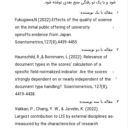
شود و با یک تو رفتگی منبع بعدی نوشته شود.
مقاله با یک نویسنده:
Fukugawa,N.(2022).Effects of the quality of science
on the initial public offering of university
spinoffs:evidence from Japan.
Scientometrics,127(8),4439-4455
مقاله با دو نویسنده:
Haunschild, R.,& Bornmann, L.(2022). Relevance of
document types in the scores' calculation of a
specific field-normalized indicator: Are the scores
strongly dependent on or nearly independent of the
document type handling?. Scientometrics, 127(8),
4419-4438.
مقاله با سه نویسنده:
Vakkari, P., Chang, Y. W., & Järvelin, K. (2022).
Largest contribution to LİS by external disciplines as
measured by the characteristics of research