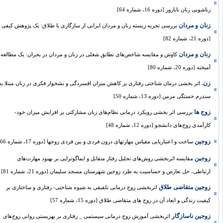
زناشویی زنان نابارور [دوره 16، شماره 64]
زنان و مردان
بررسی تجربه‌ زیسته‌ زنان و مردان ایرانی از سازگاری با طلاق: یک پژوهش کیفی
[دوره 21، شماره 82]
زنان و مردان
کاوش و مقایسه شاخص‌های تطابق شغلی در زنان و مردان در بحران: یک مطالعه
آمیخته [دوره 20، شماره 80]
زن.
اثر بخشی درمان شناختی رفتاری بر کاهش میزان افسردگی و نشخوار فکری در زنان مبتلا به
سندرم خستگی مزمن [دوره 13، شماره 50]
زوج ها
بررسی اثر بخشی رویکرد درمانی نظام‌های زبان مشارکتی بر افزایش میزان خود-
کارآمدی زوج‌های دانشجو [دوره 12، شماره 48]
زوجین
ساخت و اعتباریابی مقیاس مهارتهای درون فردی و بین فردی زوجها [دوره 17، شماره 66]
زوجین
مقایسه اثربخشی روش‌های تحلیل رفتار متقابل و ایماگوتراپی بر بهبود مهارت‌های
ارتباطی، حل تعارض و حساسیت به طرد زوجین شهرستان مسجد سلیمان [دوره 21، شماره 81]
زوجین متقاضی طلاق
اثربخشی زوج درمانی تلفیقی به شیوه شناختی- رفتاری و ساختاری بر
کیفیت زندگی و ابعاد آن در زوج های متقاضی طلاق [دوره 15، شماره 57]
زوجین ناسازگار
اثربخشی آموزش زوج درمانی سیستمی _ رفتاری بر بهزیستی روانی زوج‌های