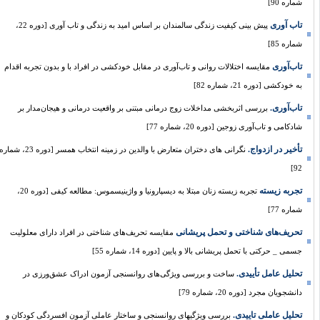
شماره 90]
تاب آوری
پیش بینی کیفیت زندگی سالمندان بر اساس امید به زندگی و تاب آوری [دوره 22،
شماره 85]
تاب‌آوری
مقایسه اختلالات روانی و تاب‌آوری در مقابل خودکشی در افراد با و بدون تجربه اقدام
به خودکشی [دوره 21، شماره 82]
تاب‌آوری.
بررسی اثربخشی مداخلات زوج درمانی مبتنی بر واقعیت درمانی و هیجان‌مدار بر
شادکامی و تاب‌آوری زوجین [دوره 20، شماره 77]
تأخیر در ازدواج.
نگرانی های دختران متعارض با والدین در زمینه انتخاب همسر [دوره 23، شماره
92]
تجربه زیسته
تجربه زیسته زنان مبتلا به دیسپارونیا و واژینیسموس: مطالعه کیفی [دوره 20،
شماره 77]
تحریف‌های شناختی و تحمل پریشانی
مقایسه تحریف‌های شناختی در افراد دارای معلولیت
جسمی _ حرکتی با تحمل پریشانی بالا و پایین [دوره 14، شماره 55]
تحلیل عامل تأییدی.
ساخت و بررسی ویژگی‌‌های روانسنجی آزمون ادراک عشق‌‌ورزی در
دانشجویان مجرد [دوره 20، شماره 79]
تحلیل عاملی تاییدی.
بررسی ویژگی‏های روانسنجی و ساختار عاملی آزمون افسردگی کودکان و