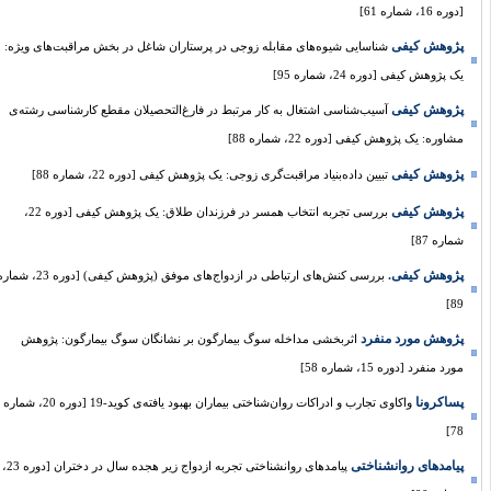
[دوره 16، شماره 61]
پژوهش کیفی
شناسایی شیوه‌های مقابله زوجی در پرستاران شاغل در بخش مراقبت‌های ویژه:
یک پژوهش کیفی [دوره 24، شماره 95]
پژوهش کیفی
آسیب‌شناسی اشتغال به کار مرتبط در فارغ‌التحصیلان مقطع کارشناسی رشته‌ی
مشاوره: یک پژوهش کیفی [دوره 22، شماره 88]
پژوهش کیفی
تبیین داده‌بنیاد ‌مراقبت‌گری زوجی: یک پژوهش کیفی [دوره 22، شماره 88]
پژوهش کیفی
بررسی تجربه انتخاب همسر در فرزندان طلاق: یک پژوهش کیفی [دوره 22،
شماره 87]
پژوهش کیفی.
بررسی کنش‌های ارتباطی در ازدواج‌های موفق (پژوهش کیفی) [دوره 23، شماره
89]
پژوهش مورد منفرد
اثربخشی مداخله سوگ بیمارگون بر نشانگان سوگ بیمارگون: پژوهش
مورد منفرد [دوره 15، شماره 58]
پساکرونا
واکاوی تجارب و ادراکات روان‌شناختی بیماران بهبود یافته‌ی کوید-19 [دوره 20، شماره
78]
پیامدهای روانشناختی
پیامدهای روانشناختی تجربه ازدواج زیر هجده سال در دختران [دوره 23،