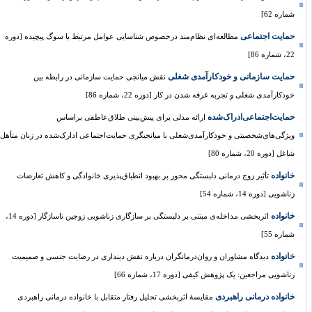
شماره 62]
حمایت اجتماعی
مطالعه‌ای نظام‌مند درخصوص شناسایی عوامل مرتبط با سوگ پیچیده [دوره
22، شماره 86]
حمایت سازمانی و خود‌کارآمدی شغلی
نقش میانجی حمایت سازمانی در رابطه بین
خودکارآمدی شغلی و تجربه غرقه شدن در کار [دوره 22، شماره 86]
حمایت‌اجتماعی‌ادراک‌شده
ارائه مدلی برای پیش‌بینی طلاق‌عاطفی براساس
ویژگی‌های‌شخصیتی و خودکارآمدی‌شغلی با میانجیگری حمایت‌اجتماعی ادارک‌شده در زنان متأهل
شاغل [دوره 20، شماره 80]
خانواده
تأثیر زوج درمانی دلبستگی محور بر بهبود انطباق‌پذیری خانوادگی و کاهش تعارضات
زناشویی [دوره 14، شماره 54]
خانواده
اثربخشی مداخله‌ی مبتنی بر دلبستگی بر سازگاری زناشویی زوجین ناسازگار [دوره 14،
شماره 55]
خانواده
دیدگاه مشاوران و روان‌درمانگران درباره نقش دینداری در رضایت جنسی و صمیمیت
زناشویی مراجعین: یک پژوهش کیفی [دوره 17، شماره 66]
خانواده درمانی راهبردی
مقایسۀ اثربخشی تحلیل رفتار متقابل با خانواده درمانی راهبردی