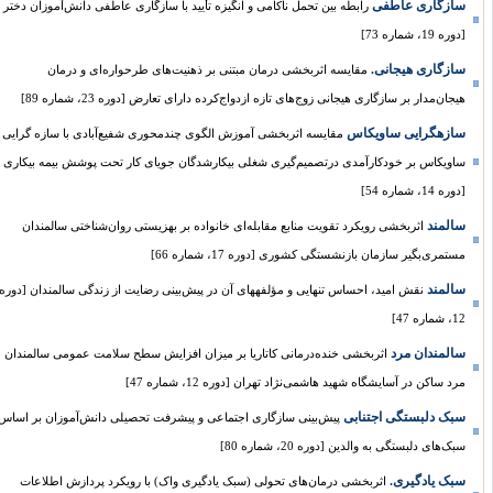
سازگاری عاطفی
رابطه بین تحمل ناکامی و انگیزه تأیید با سازگاری عاطفی دانش‌آموزان دختر
[دوره 19، شماره 73]
سازگاری هیجانی.
مقایسه اثربخشی درمان مبتنی بر ذهنیت‌های طرحواره‌ای و درمان
هیجان‌مدار بر سازگاری هیجانی زوج‌های تازه‌‌ ازدواج‌کرده دارای تعارض [دوره 23، شماره 89]
سازه‏گرایی ساویکاس
مقایسه اثربخشی آموزش الگوی چند‌محوری شفیع‌آبادی با سازه ‏گرایی
ساویکاس بر خودکارآمدی درتصمیم‌گیری شغلی بیکار‌شدگان جویای کار تحت پوشش بیمه بیکاری
[دوره 14، شماره 54]
سالمند
اثربخشی رویکرد تقویت منابع مقابله‌ای خانواده بر بهزیستی روان‌شناختی سالمندان
مستمری‌بگیر سازمان بازنشستگی کشوری [دوره 17، شماره 66]
سالمند
نقش امید، احساس تنهایی و مؤلفه‏های آن در پیش‌بینی رضایت از زندگی‌ سالمندان [دوره
12، شماره 47]
سالمندان مرد
اثربخشی خنده‌درمانی کاتاریا بر میزان افزایش سطح سلامت عمومی سالمندان
مرد ساکن در آسایشگاه شهید هاشمی‌نژاد تهران [دوره 12، شماره 47]
سبک دلبستگی اجتنابی
پیش‌بینی سازگاری اجتماعی و پیشرفت تحصیلی دانش‌آموزان بر اساس
سبک‌های دلبستگی به والدین [دوره 20، شماره 80]
سبک یادگیری.
اثربخشی درمان‌های تحولی (سبک یادگیری واک) با رویکرد پردازش اطلاعات