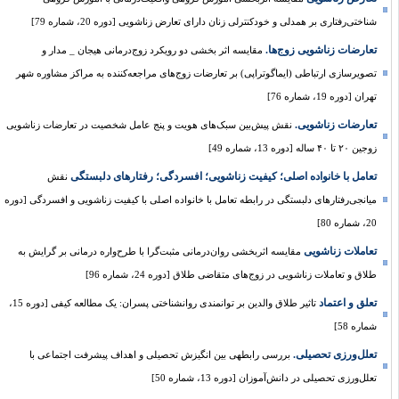
شناختی‌رفتاری بر همدلی و خودکنترلی زنان دارای تعارض زناشویی [دوره 20، شماره 79]
تعارضات زناشویی زوج‌ها.
مقایسه اثر بخشی دو رویکرد زوج‌درمانی هیجان _ مدار و
تصویرسازی ارتباطی (ایماگوتراپی) بر تعارضات زوج‌های مراجعه‌کننده به مراکز مشاوره شهر
تهران [دوره 19، شماره 76]
تعارضات زناشویی.
نقش پیش‌بین سبک‌های هویت و پنج عامل شخصیت در تعارضات زناشویی
زوجین ۲۰ تا ۴۰ ساله [دوره 13، شماره 49]
تعامل با خانواده اصلی؛ کیفیت زناشویی؛ افسردگی؛ رفتارهای دلبستگی
نقش
میانجی‌رفتارهای دلبستگی در رابطه تعامل با خانواده اصلی با کیفیت زناشویی و افسردگی [دوره
20، شماره 80]
تعاملات زناشویی
مقایسه اثربخشی روان‌درمانی مثبت‌گرا با طرح‌واره درمانی بر گرایش به
طلاق و تعاملات زناشویی در زوج‌های متقاضی طلاق [دوره 24، شماره 96]
تعلق و اعتماد
تاثیر طلاق والدین بر توانمندی روانشناختی پسران: یک مطالعه کیفی [دوره 15،
شماره 58]
تعلل‌ورزی تحصیلی.
بررسی رابطه‏ی بین انگیزش تحصیلی و اهداف پیشرفت اجتماعی با
تعلل‌ورزی تحصیلی در دانش‌آموزان [دوره 13، شماره 50]