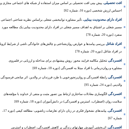
افت تحصیلی.
پیش بینی افت تحصیلی بر اساس میزان استفاده از شبکه های اجتماعی مجازی و
احساس ارزش شخصی [دوره 16، شماره 62]
افراد دارای محدودیت بینایی.‌‌
تأثیر مشاوره توانبخشی شغلی براساس نظریه شناختی اجتماعی
مسیر شغلی بر اشتیاق به اهداف مسیر شغلی در افراد دارای محدودیت بینایی:‌یک مطالعه مورد
منفرد [دوره 20، شماره 78]
افراد شاغل
بررسی پیامدها و عوارض روان‌شناختی و چالش‌های خانوادگی ناشی از شرایط کرونا
در افراد شاغل [دوره 20، شماره 78]
افسردگی
تتحلیل مکالمه فرایند محور: روش پیشنهادی برای مداخله و ارزیابی در قلمروی
مشاوره و روان‌درمانی با افراد مبتلا به افسردگی [دوره 18، شماره 69]
افسردگی
رابطۀ افسردگی و روان‌رنجورخویی با طرد فرزندان در والدین: اثر میانجی فرسودگی
والدینی [دوره 24، شماره 95]
افسردگی
الگوسازی معادلات ساختاری ارتباط بین تصور مثبت و منفی از خداوند با مؤلفه‌های
سلامت روان (اضطراب، استرس و افسردگی) در دانش‌آموزان [دوره 18، شماره 69]
افسردگی.
پیامدهای نشخوار فکری در زنان دارای تعارضات زناشویی: مطالعه کیفی [دوره 17،
شماره 67]
افسردگی.
اثربخشی آموزش مهارت­های زندگی بر کاهش افسردگی، اضطراب و استرس