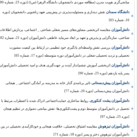
میانجی‌گری هویت مدرن (مطالعه موردی دانشجویان دانشگاه الزهرا (س)) [دوره 23، شماره 90]
دانشگاه سمنان
نقش دینداری و مسئولیت‌پذیری در پیش‌بینی تعهد زناشویی دانشجویان [دوره
16، شماره 63]
دانش‌آموزان
مقایسه اثربخشی مشاوره‌های مسیر شغلی شناختی _‌ اجتماعی، پردازش اطلاعات
شناختی، سازه‌گرایی و پذیرش و تعهد بر ابعاد سرمایه عاطفی دانش‌آموزان [دوره 21، شماره 82]
دانش‌آموزان
بررسی نقش واسطه‌ای یادگیری خود تنظیمی در ارتباط بین کیفیت مشورت
تحصیلی و تردید تحصیلی-شغلی در دانش‌آموزان دوره متوسطه [دوره 17، شماره 65]
دانش‌آموزان
اثربخشی آموزش چشم‌انداز آینده بر جهت‌گیری هدف و امید تحصیلی دانش‌آموزان
پسر پایه یازدهم [دوره 23، شماره 90]
دانش‌آموزان پیش‌دبستانی
تاثیر برنامه‌ی گذار خانه به مدرسه بر آمادگی اجتماعی _ هیجانی
دانش‌آموزان پیش‌دبستانی [دوره 20، شماره 77]
دانش‌آموزان پشت کنکوری.
روابط ساختاری حمایت‌اجتماعی ادراک شده با اضطراب مرتبط با
تحصیل در دانش‌آموزان متوسط دوم و پشت‌کنکوری‌ها: نقش میانجی دشواری در تنظیم هیجان
[دوره 25، شماره 97]
دانش‌آموزان تیزهوش
مقایسه اشتیاق تحصیلی، خلاقیت هیجانی و خودکارآمدی تحصیلی در بین
دانش‌آموزان تیزهوش دختر و پسر [دوره 18، شماره 71]