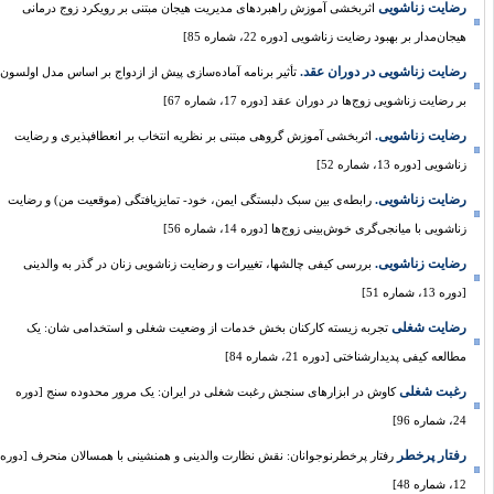
رضایت زناشویی
اثربخشی آموزش راهبردهای مدیریت هیجان مبتنی بر رویکرد زوج درمانی
هیجان‌مدار بر بهبود رضایت زناشویی [دوره 22، شماره 85]
رضایت زناشویی در دوران عقد.
تأثیر برنامه آماده‌سازی پیش از ازدواج بر اساس مدل اولسون
بر رضایت زناشویی زوج‌ها در دوران عقد [دوره 17، شماره 67]
رضایت زناشویی.
اثربخشی آموزش گروهی مبتنی بر نظریه انتخاب بر انعطاف‏پذیری و رضایت
زنا‏شویی [دوره 13، شماره 52]
رضایت زناشویی.
رابطه‌ی بین سبک دلبستگی ایمن، خود- تمایزیافتگی (موقعیت من) و رضایت
زناشویی با میانجی‌گری خوش‌بینی زوج‌ها [دوره 14، شماره 56]
رضایت زناشویی.
بررسی کیفی چالشها، تغییرات و رضایت زناشویی زنان در گذر به والدینی
[دوره 13، شماره 51]
رضایت شغلی
تجربه زیسته کارکنان بخش خدمات از وضعیت شغلی و استخدامی شان: یک
مطالعه کیفی پدیدارشناختی [دوره 21، شماره 84]
رغبت شغلی
کاوش در ابزارهای سنجش رغبت شغلی در ایران: یک مرور محدوده سنج [دوره
24، شماره 96]
رفتار پرخطر
رفتار پرخطرنوجوانان: نقش نظارت والدینی و همنشینی با همسالان منحرف [دوره
12، شماره 48]