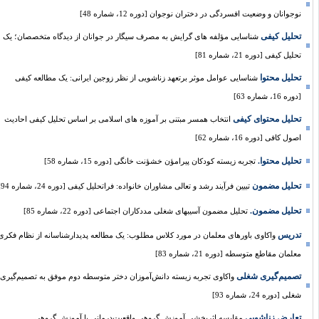
نوجوانان و وضعیت افسردگی در دختران نوجوان [دوره 12، شماره 48]
تحلیل کیفی
شناسایی مؤلفه های گرایش به مصرف سیگار در جوانان از دیدگاه متخصصان؛ یک
تحلیل کیفی [دوره 21، شماره 81]
تحلیل محتوا
شناسایی عوامل موثر برتعهد زناشویی از نظر زوجین ایرانی: یک مطالعه کیفی
[دوره 16، شماره 63]
تحلیل محتوای کیفی
انتخاب همسر مبتنی بر آموزه های اسلامی بر اساس تحلیل کیفی احادیث
اصول کافی [دوره 16، شماره 62]
تحلیل محتوا.
تجربه زیسته کودکان پیرامؤن خشؤنت خانگی [دوره 15، شماره 58]
تحلیل مضمون
تبیین فرآیند رشد و تعالی مشاوران خانواده: فراتحلیل کیفی [دوره 24، شماره 94]
تحلیل مضمون.
تحلیل مضمون آسیبهای شغلی مددکاران اجتماعی [دوره 22، شماره 85]
تدریس
واکاوی باورهای معلمان در مورد کلاس مطلوب: یک مطالعه پدیدارشناسانه از نظام فکری
معلمان مقاطع متوسطه [دوره 21، شماره 83]
تصمیم‌گیری شغلی
واکاوی تجربه زیسته دانش‌آموزان دختر متوسطه دوم موفق به تصمیم‌گیری
شغلی [دوره 24، شماره 93]
تعارض زناشویی
مقایسه اثربخشی آموزش گروهی واقعیت‌درمانی با آموزش گروهی