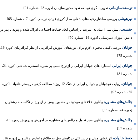
توسعه‌سازمانی
تدوین الگوی توسعه تعهد محور سازمان [دوره 23، شماره 91]
تیزهوشی
بررسی ساختار رغبت‌های شغلی مدل کروی فردی تریسی [دوره 17، شماره 65]
جنسیت.
پیش بینی اعتیاد به اینترنت بر اساس ابعاد حمایت اجتماعی ادراک شده و پیوند با پدر در
دانش آموزان دبیرستانی [دوره 18، شماره 70]
جوانان
بررسی کیفی محتوای لازم برای دوره‌های آموزش کارآفرینی از نظر کارآفرینان [دوره 19،
شماره 75]
جوانان ایرانی
استعاره های جوانان ایرانی از ازدواج مبتنی بر نظریه استعاره شناختی [دوره 21،
شماره 81]
جوانان.
روایت نوجوانان و جوانان ایرانی از جنگ 12 روزه: مطالعه کیفی در بستر خانواده [دوره
25، شماره 97]
چالش‌های مشاوره
واکاوی خلاءهای موجود در مشاوره پیش از ازدواج از نگاه صاحب‌نظران
[دوره 24، شماره 93]
چالش‌های مشاوره
واکاوی سیر تحول و چالش‌های مشاوره در آموزش و پرورش [دوره 15،
شماره 57]
حفظ خانواده
اثربخشی مدل بوم شناختی درکاهش میل به طلاق و تعارض زناشویی [دوره 16،