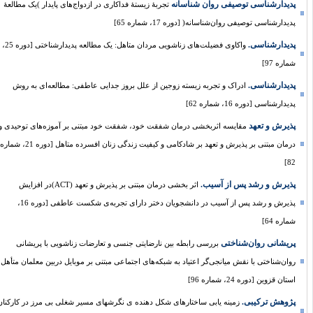
پدیدارشناسی توصیفی روان شناسانه
تجربۀ زیستۀ فداکاری در ازدواج‌های پایدار )یک مطالعۀ
پدیدارشناسی توصیفی روان‌شناسانه( [دوره 17، شماره 65]
پدیدارشناسی.
واکاوی فضیلت‌های زناشویی مردان متاهل: یک مطالعه پدیدارشناختی [دوره 25،
شماره 97]
پدیدارشناسی.
ادراک و تجربه زیسته زوجین از علل بروز جدایی عاطفی: مطالعه‌ای به روش
پدیدارشناسی [دوره 16، شماره 62]
پذیرش و تعهد
مقایسه اثربخشی درمان شفقت خود، شفقت خود مبتنی بر آموزه‌های توحیدی و
درمان مبتنی بر پذیرش و تعهد بر شادکامی و کیفیت زندگی زنان افسرده متاهل [دوره 21، شماره
82]
پذیرش و رشد پس از آسیب.
اثر بخشی درمان مبتنی بر پذیرش و تعهد (ACT)در افزایش
پذیرش و رشد پس از آسیب در دانشجویان دختر دارای تجربه‌ی شکست عاطفی [دوره 16،
شماره 64]
پریشانی روان‌شناختی
بررسی رابطه بین نارضایتی جنسی و تعارضات زناشویی با پریشانی
روان‌شناختی با نقش میانجی‌گر اعتیاد به شبکه‌های اجتماعی مبتنی بر موبایل دربین معلمان متأهل
استان قزوین [دوره 24، شماره 96]
پژوهش ترکیبی.
زمینه یابی ساختارهای شکل دهنده ی نگرشهای مسیر شغلی بی مرز در کارکنان