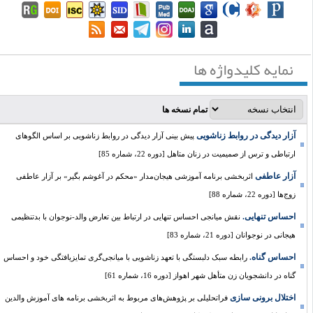
نمایه کلیدواژه ها
تمام نسخه ها
آزار دیدگی در روابط زناشویی
پیش بینی آزار دیدگی در روابط زناشویی بر اساس الگوهای
ارتباطی و ترس از صمیمیت در زنان متاهل [دوره 22، شماره 85]
آزار عاطفی
اثربخشی برنامه آموزشی هیجان‌مدار «محکم در‌ آغوشم ‌بگیر» بر آزار عاطفی
زوج‌ها [دوره 22، شماره 88]
احساس تنهایی.
نقش میانجی احساس تنهایی در ارتباط بین تعارض والد-نوجوان با بدتنظیمی
هیجانی در نوجوانان [دوره 21، شماره 83]
احساس گناه.
رابطه سبک‌ دلبستگی با تعهد زناشویی با میانجی‌گری تمایزیافتگی خود و احساس
گناه در دانشجویان زن متأهل شهر اهواز [دوره 16، شماره 61]
اختلال برونی سازی
فراتحلیلی بر پژوهش‌های مربوط به اثربخشی برنامه های آموزش والدین