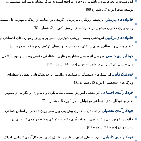
کوتاه‌مدت بر تعارض‌های زناشویی زوج‌های مراجعه‌کننده به مرکز مشاوره شرکت مهندسی و
توسعه نفت [دوره 17، شماره 68]
خانواده‌های پرتنش
اثربخشی رویکرد تأثیردرمانی گروهی بر رضایت از زندگی، مهارت حل مسئله
و امیدواری دختران نوجوان در خانواده‌های پرتنش [دوره 21، شماره 82]
خانواده‌های ترکیبی
اثربخشی بسته آموزشی خودیاری مبتنی بر پذیرش و مهارت‌های اجتماعی بر
تنظیم هیجان و انعطاف‌پذیری شناختی نوجوانان خانواده‌های ترکیبی [دوره 24، شماره 95]
خود ابرازی جنسی.
بررسی اثربخشی مشاوره رفتاری _ شناختی جنسی زوجین بر بهبود اختلال
میل جنسی کم کار زنان در شهر اصفهان [دوره 14، شماره 53]
خودشکوفایی.
اثر سبک‌های دلبستگی و سبک‌های والدینی برخودشکوفایی: نقش واسطه‌ای
ویژگی‌های شخصیتی [دوره 13، شماره 51]
خودکارآمدی اجتماعی
اثر بخشی آموزش تلفیقی مثبت‌نگری و تاب‌آوری بر نگرانی از تصویر
بدنی و خودکارآمدی اجتماعی نوجوانان پسر [دوره 18، شماره 71]
خودکارآمدی تحصیلی
ارائه مدل ساختاری پیش‌بینی بهزیستی روان‌شناختی بر اساس عملکرد
خانواده، خوش بینی و تاب آوری با میانجیگری کفایت اجتماعی و خودکارآمدی تحصیلی در
دانشجویان [دوره 21، شماره 81]
خودکارآمدی کاریابی
تبیین اشتغال‌پذیری از طریق انطباق‌پذیری، خودکارآمدی کاریابی، ادراک