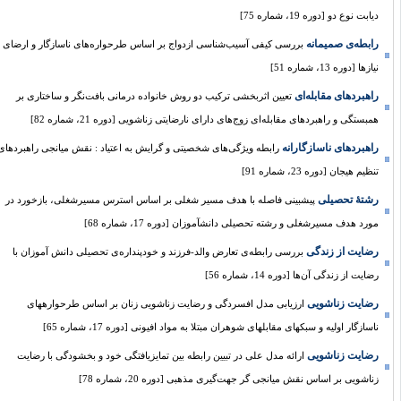
دیابت نوع دو [دوره 19، شماره 75]
رابطه‌ی صمیمانه
بررسی کیفی آسیب‌شناسی ازدواج بر اساس طرحواره‌های ناسازگار و ارضای
نیازها [دوره 13، شماره 51]
راهبردهای مقابله‌ای
تعیین اثربخشی ترکیب دو روش خانواده درمانی بافت‌نگر و ساختاری بر
همبستگی و راهبردهای مقابله‌ای زوج‌های دارای نارضایتی زناشویی [دوره 21، شماره 82]
راهبردهای ناسازگارانه
رابطه ویژگی‌های شخصیتی و گرایش به اعتیاد : نقش میانجی راهبردهای
تنظیم هیجان [دوره 23، شماره 91]
رشتۀ تحصیلی
پیشبینی فاصله با هدف مسیر شغلی بر اساس استرس مسیرشغلی، بازخورد در
مورد هدف مسیرشغلی و رشته تحصیلی دانشآموزان [دوره 17، شماره 68]
رضایت از زندگی
بررسی رابطه‌‌ی تعارض والد‌-‌فرزند و خودپنداره‌‌ی تحصیلی دانش آموزان با
رضایت از زندگی آن‌ها [دوره 14، شماره 56]
رضایت زناشویی
ارزیابی مدل افسردگی و رضایت زناشویی زنان بر اساس طرحوارههای
ناسازگار اولیه و سبکهای مقابلهای شوهران مبتلا به مواد افیونی [دوره 17، شماره 65]
رضایت زناشویی
ارائه مدل علی در تبیین رابطه بین تمایزیافتگی خود و بخشودگی با رضایت
زناشویی بر اساس نقش میانجی گر جهت‌گیری مذهبی [دوره 20، شماره 78]