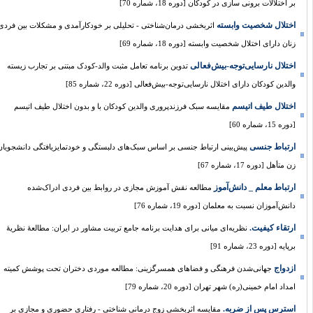
بر اختلالات برونی سازی در کودکان [دوره 18، شماره 70]
اختلال شخصیت وابسته
اثربخشی درمان‌شناختی - تحلیلی بر خودکارآمدی و مشکلات بین فردی
زنان دارای اختلال شخصیت وابسته [دوره 18، شماره 69]
اختلال نارسایی‌توجه-بیش‌فعالی
تدوین برنامه تعامل مثبت والد-کودک مبتنی بر تجارب زیسته
والدین کودکان دارای اختلال نارسایی‌توجه-بیش‌فعالی [دوره 22، شماره 85]
اختلال‌ طیف اتیسم
مقایسه سبک فرزندپروری والدین کودکان با و بدون اختلال‌ طیف اتیسم
[دوره 15، شماره 60]
ارتباط جنسی
پیش‌بینی ارتباط جنسی بر اساس سبک‌های دلبستگی و خودتمایزیافتگی دانشجویان
زن متأهل [دوره 17، شماره 67]
ارتباط معلم _ دانش‌آموز
مطالعه نقش ‌آموزش مجازی در روابط بین فردی ادراک‌شده
دانش‌آموزان نسبت به معلمان [دوره 19، شماره 76]
ارتقاء کیفیت.
نظریه‌ای میانی برای هدایت برنامه جامع تربیت مشاور در ایران: مطالعۀ نظریۀ
برپایه [دوره 23، شماره 91]
ازدواج
جهانی‌‌شدن فرهنگی و فضاهای همسرگزینی: مطالعه موردی دختران تحت پوشش کمیته
امداد امام خمینی(ره) شهر تهران [دوره 20، شماره 79]
استرس پس از ضربه.
مقایسه اثربخشی زوج درمانی شناختی - رفتاری حضوری و مجازی بر