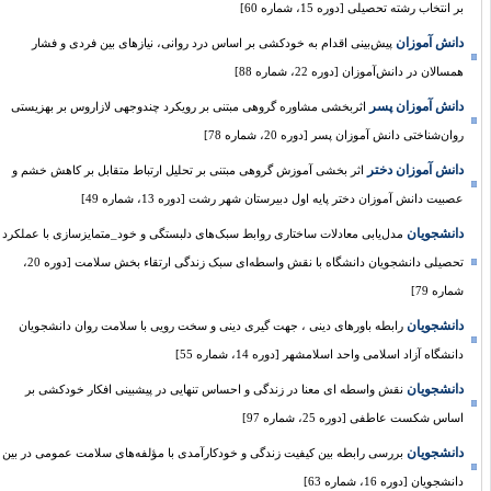
بر انتخاب رشته تحصیلی [دوره 15، شماره 60]
دانش آموزان
پیش‌بینی اقدام به خودکشی بر اساس درد روانی، نیازهای بین فردی و فشار
همسالان در دانش‌آموزان [دوره 22، شماره 88]
دانش آموزان پسر
اثربخشی مشاوره گروهی مبتنی بر رویکرد چندوجهی لازاروس بر بهزیستی
روان‌شناختی دانش آموزان پسر [دوره 20، شماره 78]
دانش آموزان دختر
اثر بخشی آموزش گروهی مبتنی بر تحلیل ارتباط متقابل بر کاهش خشم و
عصبیت دانش آموزان دختر پایه اول دبیرستان شهر رشت [دوره 13، شماره 49]
دانشجویان
مدل‌یابی معادلات ساختاری روابط سبک‌های دلبستگی و خود_متمایزسازی با عملکرد
تحصیلی دانشجویان دانشگاه با نقش واسطه‌ای سبک زندگی ارتقاء بخش سلامت [دوره 20،
شماره 79]
دانشجویان
رابطه باورهای دینی ، جهت گیری دینی و سخت رویی با سلامت روان دانشجویان
دانشگاه آزاد اسلامی واحد اسلامشهر [دوره 14، شماره 55]
دانشجویان
نقش واسطه ای معنا در زندگی و احساس تنهایی در پیشبینی افکار خودکشی بر
اساس شکست عاطفی [دوره 25، شماره 97]
دانشجویان
بررسی رابطه بین کیفیت زندگی و خودکارآمدی با مؤلفه‌های سلامت عمومی در بین
دانشجویان [دوره 16، شماره 63]