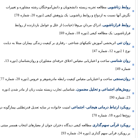
روابط زناشویی
مطالعه تجربه زیسته دانشجویان و دانش‌آموختگان رشته مشاوره و تغییرات
نگرش آنها نسبت به ازدواج و روابط زناشویی: یک پژوهش کیفی [دوره 20، شماره 78]
روابط فرازناشویی.
ادراکِ مردانِ بی‌وفا (خیانت) از علل و عوامل بازدارنده از روابط
فرازناشویی: یک مطالعه کیفی [دوره 18، شماره 69]
روان تنی
اثربخشی آموزش تکنیکهای شناختی - رفتاری بر کیفیت زندگی بیماران مبتلا به دیابت
نوع 1 [دوره 12، شماره 47]
روان شناسی
ساخت و اعتبار‌یابی مقیاس اخلاق حرفه‌ای مشاوران و روان‌شناسان [دوره 13،
شماره 49]
روان‌سنجی
ساخت و اعتباریابی مقیاس کیفیت رابطه‌ مادرشوهر و عروس [دوره 20، شماره 77]
رویش‌های اجتماعی و تحلیل مضمون.
شناسایی تجارب زیسته مثبت زنان از مادر شدن [دوره
23، شماره 90]
رویکرد ارتباط درمانی هیجانی- اجتماعی
امنیت خانواده در سایه تعدیل قدرتطلبی بیمارگونه در
زوج‌ها [دوره 18، شماره 70]
رویکرد قرآنی سهم‌گذاری
مطالعه کیفی دیدگاه دختران جوان از معیارهای انتخاب همسر مبتنی
بر رویکرد قرآنی سهم گذاری [دوره 24، شماره 93]