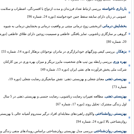
بارداری ناخواسته
بررسی ارتباط تعداد فرزندان و مدت ازدواج با افسردگی، اضطراب و سلامت
عمومی در زنان دارای سابقه سقط جنین خودخواسته [دوره 24، شماره 96]
بخشایش درمانی
اثربخشی زوج درمانی مبتنی بر واقعیت درمانی و بخشایش درمانی به شیوه
گروهی بر سازگاری زناشویی، تمایز یافتگی عاطفی و صمیمیت زوجین دارای طلاق عاطفی [دوره
20، شماره 80]
بزهکار.
بررسی کیفی ویژگیهای خودابرازگری در مادران نوجوانان بزهکار [دوره 14، شماره 55]
بهره وری
بررسی رابطه بین تیپ های شخصیت مایرز-بریگز و میزان بهره وری در بین کارکنان
شرکت ملی پخش فرآورده های نفتی ایران [دوره 13، شماره 49]
بهزیستی ذهنی
معنای شغلی و بهزیستی ذهنی: نقش میانجیگری رضایت شغلی [دوره 19،
شماره 73]
بهزیستی ذهنی.
مطالعه تغییراتِ رضایت زناشویی، رضایت جنسی و بهزیستی ذهنی در 5 سال
اول زندگی مشترک: تحلیل روند [دوره 17، شماره 67]
بهزیستی روانشناختی
واکاوی راهبرد‌های مقابله‌ای افراد درگیر سندروم آشیانه خالی با بهزیستی
روان‌شناختی بالا [دوره 24، شماره 94]
بهزیستی روان‌شناختی
بررسی مدل بهزیستی روان‌شناختی براساس رویدادهای منفی زندگی و