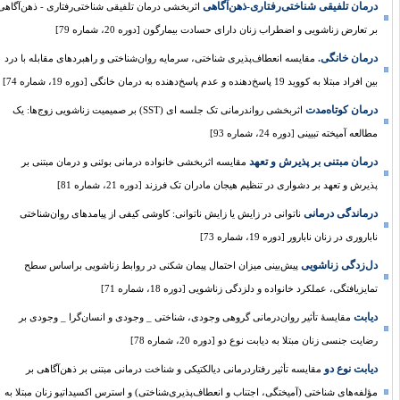
درمان تلفیقی شناختی‌رفتاری-ذهن‌آگاهی
اثربخشی درمان تلفیقی شناختی‌رفتاری - ذهن‌آگاهی
بر تعارض زناشویی و اضطراب زنان دارای حسادت بیمارگون [دوره 20، شماره 79]
درمان خانگی.
مقایسه انعطاف‌پذیری شناختی، سرمایه روان‌شناختی و راهبردهای مقابله با درد
بین افراد مبتلا به کووید 19 پاسخ‌دهنده و عدم پاسخ‌دهنده به درمان خانگی [دوره 19، شماره 74]
درمان کوتاه‌مدت
اثربخشی رواندرمانی تک جلسه ای (SST) بر صمیمیت زناشویی زوج‌ها: یک
مطالعه آمیخته تبیینی [دوره 24، شماره 93]
درمان مبتنی بر پذیرش و تعهد
مقایسه اثربخشی خانواده درمانی بوئنی و درمان مبتنی بر
پذیرش و تعهد بر دشواری در تنظیم هیجان مادران تک فرزند [دوره 21، شماره 81]
درماندگی درمانی
ناتوانی در زایش یا زایش ناتوانی: کاوشی کیفی از پیامدهای روان‌شناختی
ناباروری در زنان نابارور [دوره 19، شماره 73]
دل‌زدگی زناشویی
پیش‌بینی میزان احتمال پیمان شکنی در روابط زناشویی براساس سطح
تمایزیافتگی، عملکرد خانواده و دلزدگی زناشویی [دوره 18، شماره 71]
دیابت
مقایسۀ تأثیر روان‌درمانی گروهی وجودی، شناختی _ وجودی و انسان‌گرا _ وجودی بر
رضایت جنسی زنان مبتلا به دیابت نوع دو [دوره 20، شماره 78]
دیابت نوع دو
مقایسه تأثیر رفتاردرمانی دیالکتیکی و شناخت درمانی مبتنی بر ذهن‌آگاهی بر
مؤلفه‌های شناختی (آمیختگی، اجتناب و انعطاف‌پذیری‌شناختی) و استرس اکسیداتیو زنان مبتلا به