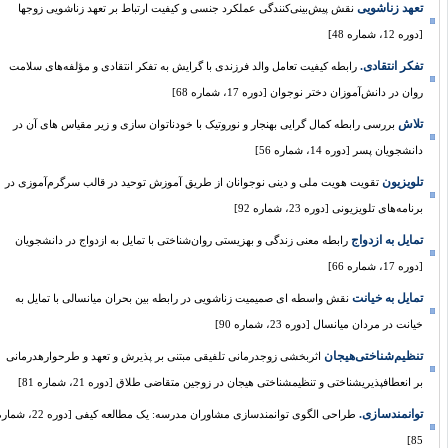
تعهد زناشویی
نقش پیش‌بینی‌کنندگی عملکرد جنسی و کیفیت ارتباط بر تعهد زناشویی زوجها
[دوره 12، شماره 48]
تفکر انتقادی.
رابطه کیفیت تعامل والد فرزندی با گرایش به تفکر انتقادی و مؤلفه‌های سلامت
روان در دانش‌آموزان دختر نوجوان [دوره 17، شماره 68]
تلاش
بررسی رابطه کمال گرایی بهنجار و نوروتیک با خودناتوان سازی و زیر مقیاس های آن در
دانشجویان پسر [دوره 14، شماره 56]
تلویزیون
تقویت هویت ملی و دینی نوجوانان از طریق آموزش توحید در قالب سرگرم‌آموزی در
برنامه‌های تلویزیونی [دوره 23، شماره 92]
تمایل به ازدواج
رابطه معنی زندگی و بهزیستی روان‌شناختی با تمایل به ازدواج در دانشجویان
[دوره 17، شماره 66]
تمایل به خیانت
نقش واسطه ای صمیمیت زناشویی در رابطه بین بحران میانسالی با تمایل به
خیانت در مردان میانسال [دوره 23، شماره 90]
تنظیم‌شناختی‌هیجان
اثربخشی زوجدرمانی تلفیقی مبتنی بر پذیرش و تعهد و طرحوارهدرمانی
بر انعطافپذیریشناختی و تنظیمشناختی هیجان در زوجین متقاضی طلاق [دوره 21، شماره 81]
توانمندسازی.
طراحی الگوی توانمندسازی مشاوران مدرسه: یک مطالعه کیفی [دوره 22، شماره
85]