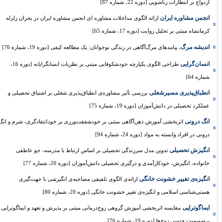
ازدواج بر انتظارات زناشویی [دوره 22، شماره 87]
انجمن مشاوره ایران
ارائه الگوی مداخلات مشاوره ای انجمن مشاوره ایران در بحران زلزله
کرمانشاه مبتنی بر تحلیل روایت [دوره 17، شماره 65]
اندیشه مرگ.
پیامدهای مرگ‌آگاهی در زندگی نوجوانان: یک مطالعه کیفی [دوره 19، شماره 76]
انسان‌گرایی
طراحی الگوی یکپارچه خودشکوفایی مبتنی بر نظریات انسانگرایانه [دوره 16،
شماره 64]
انطباق‌پذیری مسیرشغلی
بررسی تأثیر مشاوره‌ی انطباق‌پذیری شغلی بر اشتیاق تحصیلی و
عملکرد تحصیلی در دانش‌آموزان [دوره 19، شماره 75]
انگ درونی
اثربخشی آموزش ذهن‌آگاهی مبتنی بر خودشفقت‌ورزی بر خودانتقادگری، شرم و انگ
درونی در افراد وابسته به مواد [دوره 24، شماره 94]
انگیزش تحصیلی
تدوین مدل سرزندگی تحصیلی بر اساس ارتباط با مدرسه، جو عاطفی
خانواده، انگیزش، خودکارآمدی و درگیری تحصیلی دانش‌آموزان [دوره 20، شماره 77]
انگیزه‌ی تغییر خشونت خانگی
ارائه‌ی الگوی تلفیقی مصاحبه‌ی انگیزشی با جهت‌گیری
هستی‌شناسی اسلامی و انگیزه‌ی تغییر خشونت خانگی [دوره 20، شماره 80]
ایماگوتراپی
مقایسه اثربخشی آموزش گروهی زوج‌درمانی مبتنی بر پذیرش و تعهد و ایماگوتراپی
برصمیمیت جنسی زوج‌ها [دوره 19، شماره 76]