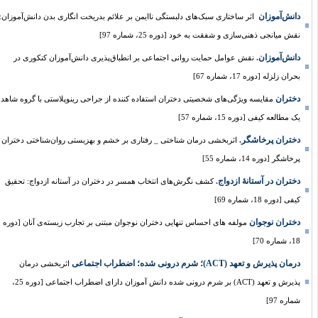
دانش‌آموزان ‌
اثر ساختاری سبک‌های دلبستگی ناایمن بر علائم بدریخت انگاری بدن دانش‌آموزان:
نقش میانجی ذهنی‌سازی و شفقت به خود [دوره 25، شماره 97]
دانش‌آموزان.
نقش عوامل حمایت روانی اجتماعی بر انطباق‌پذیری دانش‌آموزان کنکوری در
بحران زلزله [دوره 17، شماره 67]
دختران
مقایسه ویژگی‌های شخصیتی دختران استفاده کننده از جراحی رینوپلاستی با گروه شاهد:
یک مطالعه کیفی [دوره 15، شماره 57]
دختران پرخاشگر.
اثربخشی درمان شناختی _ رفتاری بر خشم و بهزیستی روان‌شناختی دختران
پرخاشگر [دوره 14، شماره 55]
دختران در آستانۀ ازدواج.
کشف نگرش‌های انتخاب همسر در دختران در آستانه ازدواج: تحقیق
کیفی [دوره 18، شماره 69]
دختران نوجوان
مولفه های احساس تنهایی دختران نوجوان مبتنی بر تجارب زیسته‌ی آنان [دوره
18، شماره 70]
درمان پذیرش و تعهد (ACT)؛ شرم درونی شده؛ اضطراب اجتماعی
اثربخشی درمان
پذیرش و تعهد (ACT) بر شرم درونی شده دانش آموزان دارای اضطراب اجتماعی [دوره 25،
شماره 97]