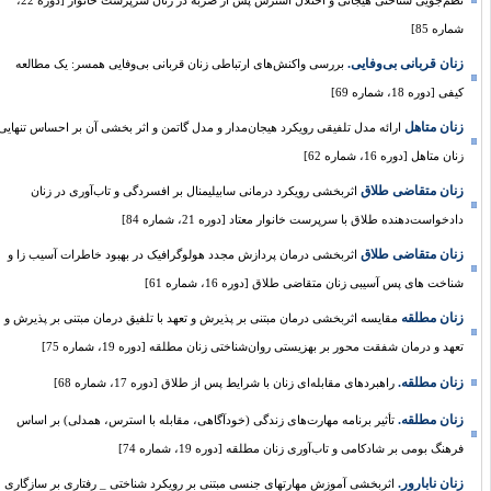
نظم‌جویی شناختی هیجانی و اختلال استرس پس از ضربه در زنان سرپرست خانوار [دوره 22،
شماره 85]
زنان قربانی بی‌وفایی.
بررسی واکنش‌های ارتباطی زنان قربانی بی‌وفایی همسر: یک مطالعه
کیفی [دوره 18، شماره 69]
زنان متاهل
ارائه مدل تلفیقی رویکرد هیجان‌مدار و مدل گاتمن و اثر بخشی آن بر احساس تنهایی
زنان متاهل [دوره 16، شماره 62]
زنان متقاضی طلاق
اثربخشی رویکرد درمانی سابیلیمنال بر افسردگی و تاب‌آوری در زنان
دادخواست‌دهنده طلاق با سرپرست خانوار معتاد [دوره 21، شماره 84]
زنان متقاضی طلاق
اثربخشی درمان پردازش مجدد هولوگرافیک در بهبود خاطرات آسیب زا و
شناخت های پس آسیبی زنان متقاضی طلاق [دوره 16، شماره 61]
زنان مطلقه
مقایسه اثربخشی درمان مبتنی بر پذیرش و تعهد با تلفیق درمان مبتنی بر پذیرش و
تعهد و درمان شفقت محور بر بهزیستی روان‌شناختی زنان مطلقه [دوره 19، شماره 75]
زنان مطلقه.
راهبردهای مقابله‌ای زنان با شرایط پس از طلاق [دوره 17، شماره 68]
زنان مطلقه.
تأثیر برنامه مهارت‌های زندگی (خودآگاهی، مقابله با استرس، همدلی) بر اساس
فرهنگ بومی بر شادکامی و تاب‌آوری زنان مطلقه [دوره 19، شماره 74]
زنان نابارور.
اثربخشی آموزش مهارتهای جنسی مبتنی بر رویکرد شناختی _ رفتاری بر سازگاری