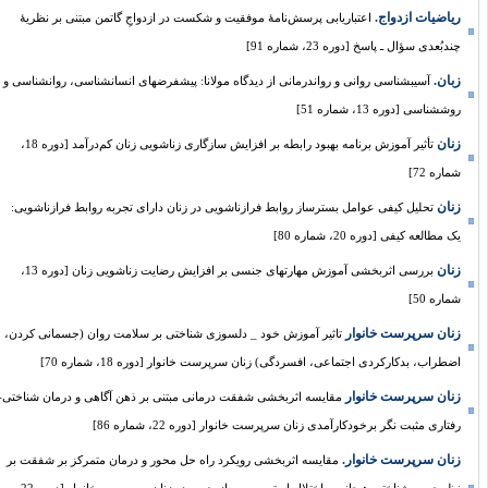
ریاضیات ازدواج.
اعتباریابی پرسش‌نامۀ موفقیت و شکست در ازدواجِ گاتمن مبتنی بر نظریۀ
چندبُعدی سؤال ـ پاسخ [دوره 23، شماره 91]
زبان.
آسیب‏شناسی روانی و روان‏درمانی از دیدگاه مولانا: پیش‏فرض‏های انسان‏شناسی، روان‏شناسی و
روش‏شناسی [دوره 13، شماره 51]
زنان
تأثیر آموزش برنامه بهبود رابطه بر افزایش سازگاری زناشویی زنان کم‌درآمد [دوره 18،
شماره 72]
زنان
تحلیل کیفی عوامل بسترساز روابط فرازناشویی در زنان دارای تجربه روابط فرازناشویی:
یک مطالعه کیفی [دوره 20، شماره 80]
زنان
بررسی اثربخشی آموزش مهارت‏های جنسی بر افزایش رضایت زناشویی زنان [دوره 13،
شماره 50]
زنان سرپرست خانوار
تاثیر آموزش خود _ دلسوزی شناختی بر سلامت روان (جسمانی کردن،
اضطراب، بدکارکردی اجتماعی، افسردگی) زنان سرپرست خانوار [دوره 18، شماره 70]
زنان سرپرست خانوار
مقایسه اثربخشی شفقت درمانی مبتنی بر ذهن آگاهی و درمان شناختی-
رفتاری مثبت نگر برخودکارآمدی زنان سرپرست خانوار [دوره 22، شماره 86]
زنان سرپرست خانوار.
مقایسه اثربخشی رویکرد راه حل محور و درمان متمرکز بر شفقت بر