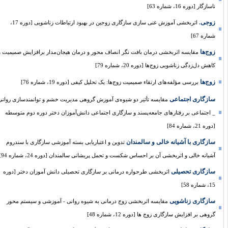
ناسازگار [دوره 16، شماره 63]
زوجی.
اثربخشی آموزش غنی سازی سازگاری زوجین در بهبود ارتباطات زناشویی [دوره 17،
شماره 67]
زوج‌ها
مقایسه اثربخشی درمان بافت نگر انصاف محور و درمان هیجان‌مدار برافزایش صمیمیت و
کاهش دل‌زدگی زناشویی زوج‌ها [دوره 20، شماره 79]
زوج‌ها
بررسی مؤلفه‌های ارتقاء صمیمیت زوج‌ها: یک تحلیل کیفی [دوره 19، شماره 76]
سازگاری اجتماعی
مقایسه تأثیر دو شیوه‌ی آموزش گروهی مدیریت خشم و توانمندسازی روانی
_ اجتماعی بر رفتارهای جامعه‌پسند و سازگاری اجتماعی دانش‌آموزان دختر دوره دوم متوسطه
[دوره 21، شماره 84]
سازگاری با آشیانه خالی و سالمندان
تدوین و اعتباریابی بسته آموزشی سازگاری با سندروم
آشیانه خالی و اثربخشی آن بر احساس شکست و تحمل پریشانی سالمندان [دوره 24، شماره 94]
سازگاری تحصیلی
اثربخشی طرحواره درمانی بر سازگاری تحصیلی دانش آموزان دختر [دوره
15، شماره 58]
سازگاری زناشویی
مقایسه اثربخشی زوج درمانی به شیوه روانی - آموزشی و سیستم محور
گروهی بر افزایش سازگاری زوج ها [دوره 12، شماره 48]