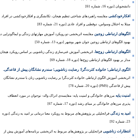
دانشجویان [دوره 16، شماره 61]
افکارخودکشی
مقایسه‌ راهبرد‌های شناختی تنظیم هیجان، تکانشگری و افکار‌خودکشی در افراد
مبتلا به اختلال وسواس، دوقطبی و افراد عادی [دوره 21، شماره 83]
الگوهای ارتباطی زوجین
مقایسه اثربخشی دو رویکرد آموزش مهارت‏های زندگی و ایماگوتراپی در
بهبود الگوهای ارتباطی زوجین جوان شهر بوشهر [دوره 13، شماره 50]
الگوهای ارتباطی زوج‌ها.
اثربخشی آموزش غنی‌سازی زندگی زناشویی بر اساس رویکرد هیجان
مدار بر بهبود الگوهای ارتباطی زوج‌ها [دوره 18، شماره 69]
الگوی ارتباطی؛ خانواده کثرت‌گرا؛ رضایت زناشویی؛ سندرم نشانگان پیش از قاعدگی.
اثربخشی آموزش الگوی ارتباطی خانواده کثرت‌گرا بر رضایت زناشویی زنان با سندرم نشانگان
پیش از قاعدگی (PMS) [دوره 20، شماره 78]
امنیت پایه
مرزهای خانوادگی و امنیت پایه: مقایسه‌ی ادراک والد- نوجوان در مورد انعطاف
پذیری مرزهای خانوادگی بر مبنای رشد [دوره 17، شماره 67]
امید به زندگی
فراتحلیلی بر پژوهش‌های مربوط به رویکرد معنا درمانی بر امید به زندگی [دوره
23، شماره 92]
انتظارات زناشویی
فراتحلیلی بر پژوهش‌های مربوط به اثربخشی برنامه‌های آموزش پیش از