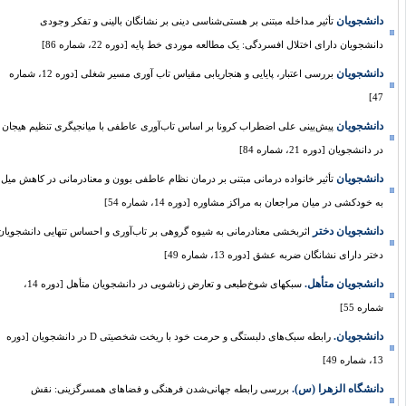
دانشجویان
تأثیر مداخله مبتنی بر هستی‌شناسی دینی بر نشانگان بالینی و تفکر وجودی
دانشجویان دارای اختلال افسردگی: یک مطالعه موردی خط پایه [دوره 22، شماره 86]
دانشجویان
بررسی اعتبار، پایایی و هنجاریابی مقیاس تاب آوری مسیر شغلی [دوره 12، شماره
47]
دانشجویان
پیش‌بینی علی اضطراب کرونا بر اساس تاب‌آوری عاطفی با میانجیگری تنظیم هیجان
در دانشجویان [دوره 21، شماره 84]
دانشجویان
تأثیر خانواده درمانی مبتنی بر درمان نظام عاطفی بوون و معنا‌درمانی در کاهش میل
به خودکشی در میان مراجعان به مراکز مشاوره [دوره 14، شماره 54]
دانشجویان دختر
اثربخشی معنادرمانی به شیوه گروهی بر تاب‌آوری و احساس تنهایی دانشجویان
دختر دارای نشانگان ضربه عشق [دوره 13، شماره 49]
دانشجویان متأهل.
سبکهای شوخ‌طبعی و تعارض زناشویی در دانشجویان متأهل [دوره 14،
شماره 55]
دانشجویان.
رابطه سبک‌های دلبستگی و حرمت خود با ریخت شخصیتی D در دانشجویان [دوره
13، شماره 49]
دانشگاه الزهرا (س).
بررسی رابطه جهانی‌شدن فرهنگی و فضاهای همسرگزینی: نقش