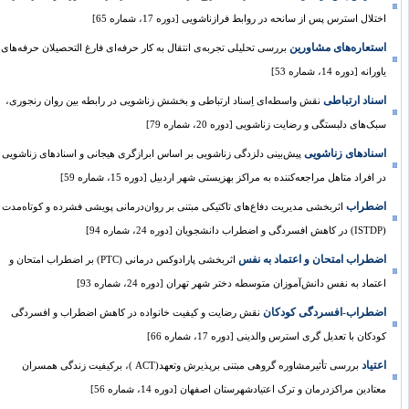
اختلال استرس پس از سانحه در روابط فرازناشویی [دوره 17، شماره 65]
استعاره‌های مشاورین
بررسی تحلیلی تجربه‌ی انتقال به کار حرفه‌ای فارغ التحصیلان حرفه‌های
یاورانه [دوره 14، شماره 53]
اسناد ارتباطی
نقش واسطه‌ای اِسناد ارتباطی و بخشش زناشویی در رابطه بین روان رنجوری،
سبک‌های دلبستگی و رضایت زناشویی [دوره 20، شماره 79]
اسنادهای زناشویی
پیش‌بینی دلزدگی زناشویی بر اساس ابرازگری هیجانی و اسنادهای زناشویی
در افراد متاهل مراجعه‌کننده به مراکز بهزیستی شهر اردبیل [دوره 15، شماره 59]
اضطراب
اثربخشی مدیریت دفاع‌های تاکتیکی مبتنی بر روان‌درمانی پویشی فشرده و کوتاه‌مدت
(ISTDP) در کاهش افسردگی و اضطراب دانشجویان [دوره 24، شماره 94]
اضطراب امتحان و اعتماد به نفس
اثربخشی پارادوکس درمانی (PTC) بر اضطراب امتحان و
اعتماد به نفس دانش‌آموزان متوسطه دختر شهر تهران [دوره 24، شماره 93]
اضطراب-افسردگی کودکان
نقش رضایت و کیفیت خانواده در کاهش اضطراب و افسردگی
کودکان با تعدیل گری استرس والدینی [دوره 17، شماره 66]
اعتیاد
بررسی تأثیرمشاوره گروهی مبتنی برپذیرش وتعهد(ACT )، برکیفیت زندگی همسران
معتادین مراکزدرمان و ترک اعتیادشهرستان اصفهان [دوره 14، شماره 56]