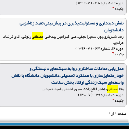
دوره ۱۲، شماره ۴۸ - ( ۷-۱۳۹۲ )
چکیده
نقش دینداری و مسئولیت‌پذیری در پیش‌بینی تعهد زناشویی
دانشجویان
رضا شهریاری پور، سمیرا نجفی، علی اکبر امین بیدختی،
مصطفی
رئوفی، اقای فرشاد
مرادی،
دوره ۱۶، شماره ۶۳ - ( ۷-۱۳۹۶ )
چکیده
مدل‌یابی معادلات ساختاری روابط سبک‌های دلبستگی و
خود_متمایزسازی با عملکرد تحصیلی دانشجویان دانشگاه با نقش
واسطه‌ای سبک زندگی ارتقاء بخش سلامت
وفا
مصطفی
، هاجر فلاح‌زاده، سرور احمدی، امید حمیدی،
دوره ۲۰، شماره ۷۹ - ( ۷-۱۴۰۰ )
چکیده
فحه
۱
از
۱