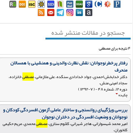
جستجو در مقالات منتشر شده
ای مصطفی
رفتار پرخطرنوجوانان: نقش نظارت والدینی و همنشینی با همسالان
منحرف
دکتر خدابخش احمدی، جواد خدادادی سنگده، علی ملازمانی،
مصطفی
خانزاده،
سجاد امینی منش،
دوره ۱۲، شماره ۴۸ - ( ۷-۱۳۹۲ )
چکیده
بررسی ویژگی‏های روانسنجی و ساختار عاملی آزمون افسردگی کودکان و
نوجوانان و وضعیت افسردگی در دختران نوجوان
امیر محمد شهسوارانی، هاجر شهرانی، کلثوم ستاری،
مصطفی
محمدی، مریم حکیمی
کلخوران،