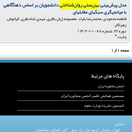
مدل پیش‌بینی
بهزیستی روان‌شناختی
دانشجویان بر اساس ذهنآگاهی
با میانجیگری سبکهای مقابلهای
فاطمه محمودی، محمدرضا بلیاد، معصومه ژیان باقری، مهدی شاه نظری، کیانوش
زهراکار،
دوره ۲۲، شماره ۸۸ - ( ۱۰-۱۴۰۲ )
چکیده
فحه
۱
از
۱
پایگاه های مرتبط
انجمن مشاوره ایران
بیستمین همایش علمی انجمن مشاوره ایران
کمیسون نشریات وزارت علوم
نشانی:
تهران خیابان کریم خان زند نبش آبان شمالی ساختمان