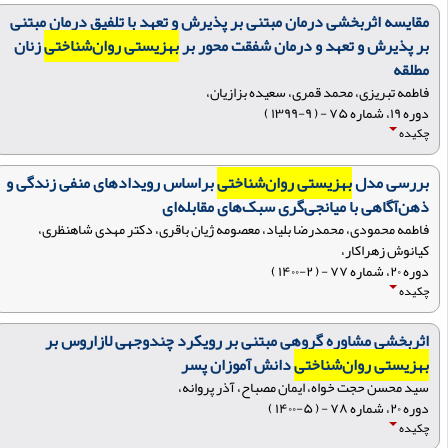
مقایسه اثربخشی درمان مبتنی بر پذیرش و تعهد با تلفیق درمان مبتنی
بر پذیرش و تعهد و درمان شفقت محور بر
بهزیستی روان‌شناختی
زنان
مطلقه
فاطمه تبریزی، محمد قمری، سعیده بزازیان،
دوره ۱۹، شماره ۷۵ - ( ۹-۱۳۹۹ )
چکیده
بررسی مدل
بهزیستی روان‌شناختی
براساس رویدادهای منفی زندگی و
ذهن‌آگاهی با میانجی‌گری سبک‌های مقابله‌ای
فاطمه محمودی، محمدرضا بلیاد، معصومه ژیان باقری، دکتر مهدی شاهنظری،
کیانوش زهراکار،
دوره ۲۰، شماره ۷۷ - ( ۲-۱۴۰۰ )
چکیده
اثربخشی مشاوره گروهی مبتنی بر رویکرد چندوجهی لازاروس بر
بهزیستی روان‌شناختی
دانش آموزان پسر
سید محسن حجت خواه، ایمان مصباح، آذر پروانه،
دوره ۲۰، شماره ۷۸ - ( ۵-۱۴۰۰ )
چکیده