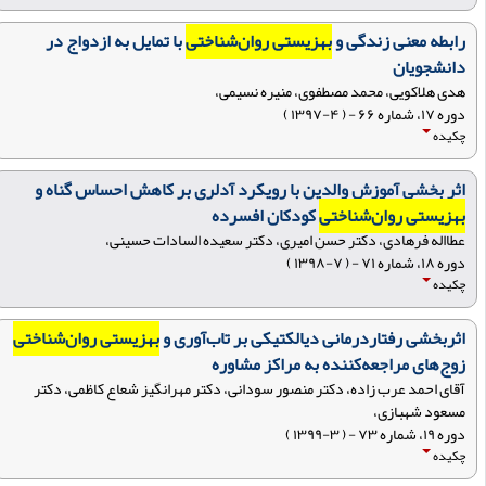
رابطه معنی زندگی و
بهزیستی روان‌شناختی
با تمایل به ازدواج در
دانشجویان
هدی هلاکویی، محمد مصطفوی، منیره نسیمی،
دوره ۱۷، شماره ۶۶ - ( ۴-۱۳۹۷ )
چکیده
اثر بخشی آموزش والدین با رویکرد آدلری بر کاهش احساس گناه و
بهزیستی روان‌شناختی
کودکان افسرده
عطااله فرهادی، دکتر حسن امیری، دکتر سعیده السادات حسینی،
دوره ۱۸، شماره ۷۱ - ( ۷-۱۳۹۸ )
چکیده
اثربخشی رفتاردرمانی دیالکتیکی بر تاب‌آوری و
بهزیستی روان‌شناختی
زوج‌های مراجعه‌کننده به مراکز مشاوره
آقای احمد عرب زاده، دکتر منصور سودانی، دکتر مهرانگیز شعاع کاظمی، دکتر
مسعود شهبازی،
دوره ۱۹، شماره ۷۳ - ( ۳-۱۳۹۹ )
چکیده