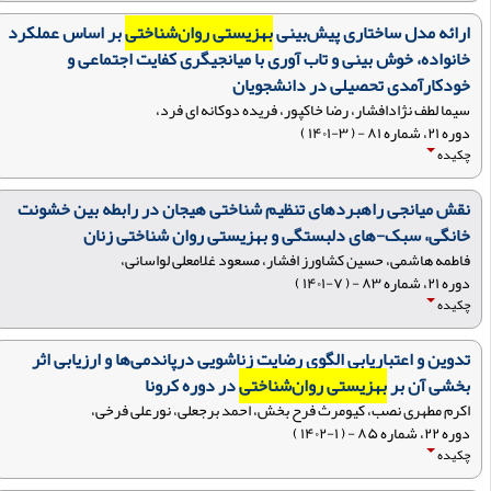
ارائه مدل ساختاری پیش‌بینی
بهزیستی روان‌شناختی
بر اساس عملکرد
خانواده، خوش بینی و تاب آوری با میانجیگری کفایت اجتماعی و
خودکارآمدی تحصیلی در دانشجویان
سیما لطف نژادافشار، رضا خاکپور، فریده دوکانه ای فرد،
دوره ۲۱، شماره ۸۱ - ( ۳-۱۴۰۱ )
چکیده
نقش میانجی راهبردهای تنظیم شناختی هیجان در رابطه بین خشونت
خانگی، سبک-های دلبستگی و بهزیستی روان شناختی زنان
فاطمه هاشمی، حسین کشاورز افشار، مسعود غلامعلی لواسانی،
دوره ۲۱، شماره ۸۳ - ( ۷-۱۴۰۱ )
چکیده
تدوین و اعتباریابی الگوی رضایت زناشویی درپاندمی‌ها و ارزیابی اثر
بخشی آن بر
بهزیستی روان‌شناختی
در دوره کرونا
اکرم مطهری نصب، کیومرث فرح بخش، احمد برجعلی، نورعلی فرخی،
دوره ۲۲، شماره ۸۵ - ( ۱-۱۴۰۲ )
چکیده