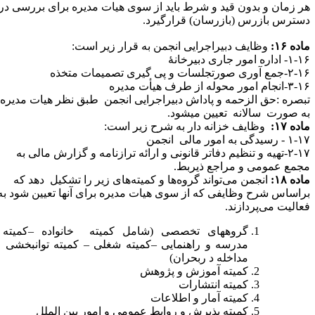
ر زمان و بدون قید و شرط باید از سوی هیات مدیره برای بررسی در
سترس بازرس (بازرسان) قرارگیرد.
ده ۱۶:
وظایف
دبیراجرایی انجمن
به
قرار
زیر
است
:
- اداره امور جاری
دبیرخانۀ
۲--جمع
آوری
صورتجلسات
و
پی
گیری
تصمیمات
متخذه
۳--انجام
امور
محوله
از
طرف
هیأت
مدیره
بصره :حق الزحمه و پاداش دبیراجرایی انجمن طبق نظر هیات مدیره
ه صورت سالانه تعیین می­شود.
ده ۱۷:
وظایف
خزانه
دار
به
شرح
زیر
است
:
۱ - رسیدگی
به
امور
مالی
انجمن
تهیه و تنظیم دفاتر قانونی
و
ارائه
ترازنامه و گزارش
مالی
به
جمع
عمومی و مراجع ذیربط.
ده ۱۸:
انجمن می‌تواند گروه‌ها و کمیته‌های زیر را تشکیل دهد که
راساس شرح وظایفی که از سوی هیات مدیره برای آنها تعیین شود به
عالیت می‌پردازند.
گروههای تخصصی (شامل کمیته خانواده –کمیته
مدرسه و راهنمایی –کمیته شغلی – کمیته توانبخشی و
مداخله د ربحران)
کمیته آموزش و پژوهش
کمیته انتشارات
کمیته آمار و اطلاعات
کمیته پذیرش و روابط عمومی و امور بین ­الملل