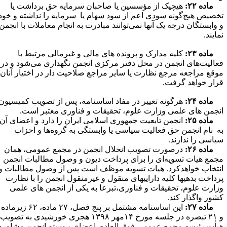
ماده ۲۲:
هیچیک از مؤسسین یا صاحبان سرمایه حق برداشت یا
خصیص هیچ‌گونه سودی اعم از سود سهام یا سرمایه را نداشته و خود
 وابستگان درجه یک آنها نمی‌توانند مبادرت به انجام معاملات با انجمن
مایند.
ماده ۲۳:
کلیه مدارک و پرونده های مالی و غیرمالی مرتبط با
عالیت‌های انجمن در محل دفتر مرکزی انجمن نگهداری می‌شود و در
وقع مراجعه مرجع نظارت یا سایر مراجع صلاحیت دار در اختیار آنان
رار خواهد گرفت.
ماده ۲۴:
هرگونه تغییر در مفاد اساسنامه، پس از تصویب کمیسیون
نجمن های علمی وزارت علوم، تحقیقات و فناوری معتبر است.
ماده ۲۵:
انجمن تابعیت جمهوری اسلامی ایران را دارد و اعضای آن
ه نام انجمن حق فعالیت سیاسی یا وابستگی به گروه‌ها و احزاب
یاسی را ندارند.
ماده ۲۶:
درصورت تصویب انحلال انجمن در مجمع عمومی، همان
جمع هیات تسویه‌ای را برای پرداخت دیون و وصول مطالبات انجمن
نتخاب خواهدکرد. هیات تسویه موظف است پس از وصول مطالبات و
رداخت بدهیها کلیه داراییهای منقول و غیرمنقول انجمن را با نظارت
زارت علوم، تحقیقات و فناوری،تبرعا به یکی از انجمن های علمی
شور واگذار کند.
ماده ۲۷:
این اساسنامه مشتمل بر پنج فصل، ۲۷ ماده، ۶۲ زیرماده
۱۴مهر ۱۳۹۸ هجری خورشیدی به تصویب
یأت رئیسه مجمع عمومی فوق العاده اعضای پیوسته
انجمن مشاوره