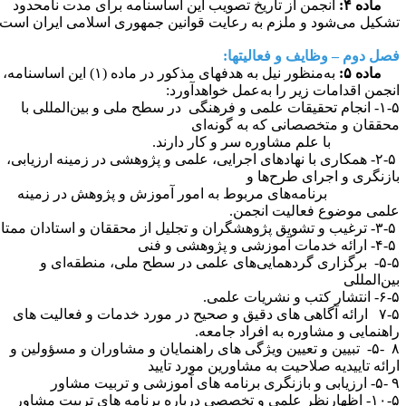
ماده ۴:
انجمن از تاریخ تصویب این اساسنامه برای مدت نامحدود
شکیل می‌شود و ملزم به رعایت قوانین جمهوری اسلامی ایران است.
صل دوم –
وظایف و فعالیتها:
ماده ۵:
به‌منظور نیل به هدفهای مذکور در ماده (۱) این اساسنامه،
نجمن اقدامات زیر را به‌عمل خواهد‌آورد:
۱-۵- انجام تحقیقات علمی و فرهنگی در سطح ملی و بین‌المللی با
حققان و متخصصانی که به گونه‌ای
ا علم مشاوره سر و کار دارند.
۲-۵- همکاری با نهادهای اجرایی، علمی و پژوهشی در زمینه ارزیابی،
ازنگری و اجرای طرح‌ها و
رنامه‌های مربوط به امور آموزش و پژوهش در زمینه
لمی موضوع فعالیت انجمن.
۵-۵- برگزاری گردهمایی‌های علمی در سطح ملی، منطقه‌ای و
ین‌المللی
تشار کتب و نشریات علمی.
۷-۵ ارائه آگاهی های دقیق و صحیح در مورد خدمات و فعالیت های
اهنمایی و مشاوره به افراد جامعه.
۸ -۵- تبیین و تعیین ویژگی های راهنمایان و مشاوران و مسؤولین و
رائه تاییدیه صلاحیت به مشاورین مورد تایید
های آموزشی و تربیت مشاور
ارنظر علمی و تخصصی درباره برنامه های تربیت مشاور