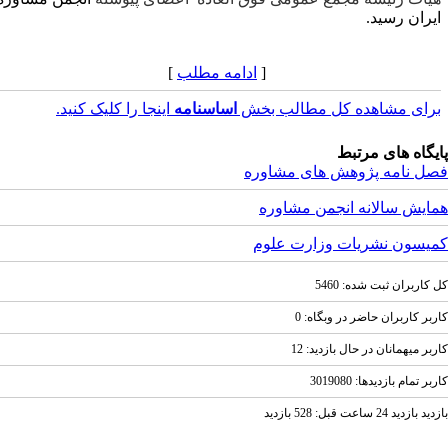
یران رسید.
[
ادامه مطلب
]
رای مشاهده کل مطالب بخش
اساسنامه
اینجا را کلیک کنید.
یگاه های مرتبط
ل نامه پژوهش های مشاوره
ایش سالانه انجمن مشاوره
یسون نشریات وزارت علوم
کاربران ثبت شده: 5460
بر کاربران حاضر در وبگاه: 0
بر ميهمانان در حال بازديد: 12
ر تمام بازديد‌ها: 3019080
ازديد 24 ساعت قبل: 528 بازدید