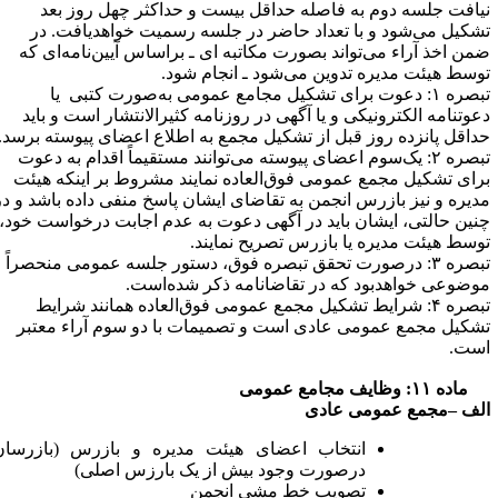
یافت جلسه دوم به فاصله حداقل بیست و حداکثر چهل روز بعد
شکیل می‌شود و با تعداد حاضر در جلسه رسمیت خواهدیافت. در
من اخذ آراء می‌تواند بصورت مکاتبه ای ـ براساس آیین‌نامه‌ای که
وسط هیئت مدیره تدوین می‌شود ـ انجام شود.
تبصره ۱: دعوت برای تشکیل مجامع عمومی به‌صورت کتبی یا
عوتنامه الکترونیکی و یا آگهی در روزنامه‌ کثیر‌الانتشار است و باید
داقل پانزده روز قبل از تشکیل مجمع به اطلاع اعضای پیوسته برسد.
تبصره ۲: یک‌سوم اعضای پیوسته می‌توانند مستقیماً اقدام به دعوت
رای تشکیل مجمع عمومی فوق‌العاده نمایند مشروط بر اینکه هیئت
دیره و نیز بازرس انجمن به تقاضای ایشان پاسخ منفی داده باشد و در
نین حالتی، ایشان باید در آگهی دعوت به عدم اجابت درخواست خود،
وسط هیئت مدیره یا بازرس تصریح نمایند.
تبصره ۳: درصورت تحقق تبصره فوق، دستور جلسه عمومی منحصراً
وضوعی خواهدبود که در تقاضانامه ذکر شده‌است.
تبصره ۴: شرایط تشکیل مجمع عمومی فوق‌العاده همانند شرایط
شکیل مجمع عمومی عادی است و تصمیمات با دو سوم آراء معتبر
ست.
ه ۱۱: وظایف مجامع عمومی
لف –
مجمع عمومی عادی
انتخاب اعضای هیئت مدیره و بازرس (بازرسان
درصورت وجود بیش از یک بارزس اصلی)
تصویب خط مشی انجمن