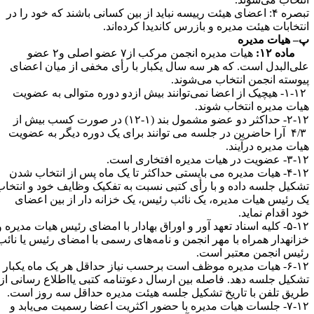
تبصره ۴: اعضای هیئت رییسه نباید از بین کسانی باشند که خود را در
نتخابات هیئت مدیره و بازرس کاندیدا کرده‌اند.
–
هیات مدیره
ماده ۱۲:
هیات مدیره انجمن مرکب از۷ عضو اصلی و۲ عضو
لی‌البدل است. که هر سه سال یکبار با رأی مخفی از میان اعضای
یوسته انجمن انتخاب می‌شوند.
۱-۱۲- هیچیک از اعضا نمی‌توانند بیش ازدو دوره متوالی به عضویت
یات مدیره انتخاب شوند.
۲-۱۲- حداکثر دو عضو مشمول بند (۱-۱۲) در صورت کسب بیش از
۴/۳ آرا حاضرین در جلسه می توانند برای یک دوره دیگر به عضویت
یات مدیره درآیند.
عضویت در هیات مدیره افتخاری است.
۴-۱۲- هیات مدیره می بایستی حداکثر تا یک ماه پس از انتخاب شدن
شکیل جلسه داده و با رأی کتبی نسبت به تفکیک وظایف خود و انتخاب
ک رئیس هیات مدیره، یک نائب رئیس، یک خزانه دار از بین اعضای
ود اقدام ‌نماید.
۵-۱۲- کلیه اسناد تعهد آور و اوراق بهادار با امضای رئیس هیات مدیره و
زانه­دار همراه با مهر انجمن و نامه‌های رسمی با امضای رئیس یا نائب
ئیس انجمن معتبر است.
۶-۱۲- هیات مدیره موظف است برحسب نیاز حداقل هر یک ماه یکبار
شکیل جلسه دهد. فاصله بین ارسال دعوتنامه کتبی یااطلاع رسانی از
ریق تلفن با تاریخ تشکیل جلسه هیئت مدیره حداقل سه روز است.
۷-۱۲- جلسات هیات مدیره با حضور اکثریت اعضا رسمیت می‌یابد و