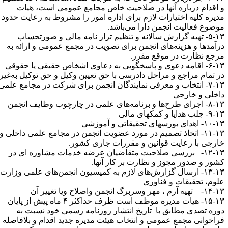
 اقدام درباره آنها در صلاحیت خاص مجامع عمومی است، هیات
دیره کلیه اختیارات لازم برای اداره امور را مشروط به رعایت حدود
وضوع فعالیت انجمن دارا می‌باشد.
۵-۱۳- تهیه گزارش سالانه و تنظیم تراز نامه مالی و صورتحساب
رآمدها و هزینه‌های انجمن برای تصویب در مجمع عمومی و ارائه به
رجع نظارت در موقع مقرر.
۶-۱۳- اقامه دعوی و پاسخگویی به دعاوی اشخاص حقیقی یا حقوقی
ر تمام مراجع و مراحل دادرسی با حق تعیین وکیل و حق توکیل به‌غیر.
۷-۱۳- انتخاب و معرفی نمایندگان انجمن برای شرکت در مجامع علمی
اخلی و خارجی
ی طرح‌ها و برنامه‌های علمی در چارچوب وظایف انجمن
 جلب هدایا و کمکهای مالی
- اهدای بورسهای تحقیقاتی و آموزشی
۱۱-۱۳- اتخاذ تصمیم در مورد عضویت انجمن در مجامع علمی داخلی و
ارجی با رعایت قوانین و مقررات جاری کشور.
۱۲-۱۳- بررسی صلاحیت متقاضیان عرضه خدمات مشاوره ای در
شور و صدور مجوز و نظارت بر کار آنها.
۱۳-۱۳- ارسال گزارش‌های لازم به کمیسیون انجمن‌های علمی وزارت
لوم، تحقیقات و فناوری
تهیه آرم ، مهر وسربرگ انجمن واصلاح ویا تغییر آن
۱۵-۱۳- هیات مدیره موظف است ظرف حداکثر ۴ ماه پیش از پایان
وره تصدی مطابق با تاریخ انتشار روزنامه رسمی خود نسبت به
راخوانی مجمع عمومی و انتخاب هیئت مدیره جدید اقدام و بلافاصله