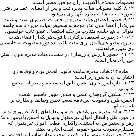
صمیمات متخذه با اکثریت آرای موافق، معتبر است.
۸-۱۲- کلیه مصوبات هیات مدیره ثبت و پس از امضای اعضا در دفتر
ورتجلسات هیئت مدیره نگهداری می‌شود.
۹-۱۲- حضور اعضای هیئت مدیره در جلسات ضروری است و غیبت
ر یک از اعضا بدون عذر موجه به تشخیص هیات مدیره تا سه جلسه
توالی یا پنج جلسه متناوب در حکم استعفای عضو غایب خواهدبود.
۱۰-۱۲- درصورت استعفا، برکناری یا فوت هر یک از اعضای هیات
دیره، عضو علی‌البدل برای مدت باقیمانده دوره عضویت به جانشینی
ی تعیین خواهدشد.
۱۱-۱۲- حضور بازرس (بازرسان) در جلسات هیات مدیره بدون داشتن
ق رأی مجاز است.
ماده ۱۳:
هیات مدیره نماینده قانونی انجمن بوده و وظایف و
ختیارات آن به شرح زیر است:
۱-۱۳- اداره امور جاری انجمن طبق اساسنامه و مصوبات مجمع
مومی
۲-۱۳- تشکیل گروه‌های علمی و صدور مجوز تاسیس شعب
نجمن،طرح و تصویب آیین نامه شعب تعیین وظایف و نظارت بر
عالیت آنها
۳-۱۳- هیات مدیره می‌تواند هر اقدام و معامله‌ای را که ضروری بداند
ر مورد نقل و انتقال اموال غیرمنقول و تبدیل به احسن یا ترهین و فک
هن و استقراض، به استثنای واگذاری قطعی اموال غیرمنقول که
ستلزم تصویب مجمع عمومی است انجام می‌دهد.
۴-۱۳- جز درباره موضوعاتی که به موجب مفاد اساسنامه اخذ تصمیم