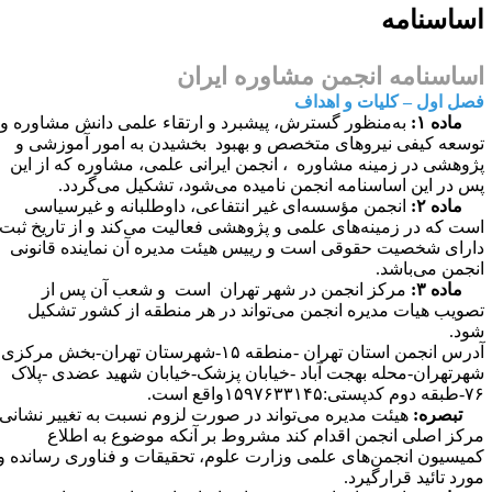
ساسنامه
ساسنامه انجمن مشاوره ایران
صل اول –
کلیات و اهداف
ماده ۱:
به‌منظور گسترش، پیشبرد و ارتقاء علمی دانش مشاوره و
وسعه کیفی نیروهای متخصص و بهبود بخشیدن به امور آموزشی و
ژوهشی در زمینه‌ مشاوره ، انجمن ایرانی علمی، مشاوره که از این
س در این اساسنامه انجمن نامیده می‌شود، تشکیل می‌گردد.
ماده ۲:
انجمن مؤسسه‌ای غیر انتفاعی، داوطلبانه و غیرسیاسی
ست که در زمینه‌های علمی و پژوهشی فعالیت می‌کند و از تاریخ ثبت
ارای شخصیت حقوقی است و رییس هیئت مدیره آن نماینده قانونی
نجمن می‌باشد.
ماده ۳:
مرکز انجمن در شهر تهران است و شعب آن پس از
صویب هیات مدیره انجمن می‌تواند در هر منطقه از کشور تشکیل
ود.
آدرس انجمن استان تهران -منطقه ۱۵-شهرستان تهران-بخش مرکزی
هرتهران-محله بهجت آباد -خیابان پزشک-خیابان شهید عضدی -پلاک
 کدپستی:۱۵۹۷۶۳۳۱۴۵واقع است.
تبصره:
هیئت مدیره می‌تواند در صورت لزوم نسبت به تغییر نشانی
رکز اصلی انجمن اقدام کند مشروط بر آنکه موضوع به اطلاع
میسیون انجمن‌های علمی وزارت علوم، تحقیقات و فناوری رسانده و
ورد تائید قرارگیرد.