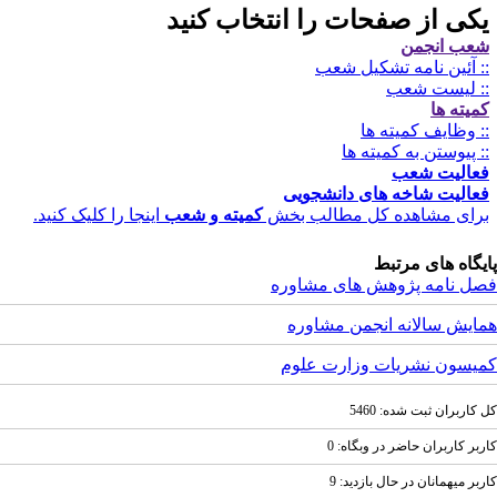
کی از صفحات را انتخاب کنید
عب انجمن
: آئین نامه تشکیل شعب
: لیست شعب
میته ها
: وظایف کمیته ها
: پیوستن به کمیته ها
عالیت شعب
عالیت شاخه های دانشجویی
رای مشاهده کل مطالب بخش
کمیته و شعب
اینجا را کلیک کنید.
یگاه های مرتبط
ل نامه پژوهش های مشاوره
ایش سالانه انجمن مشاوره
یسون نشریات وزارت علوم
کاربران ثبت شده: 5460
بر کاربران حاضر در وبگاه: 0
بر ميهمانان در حال بازديد: 9