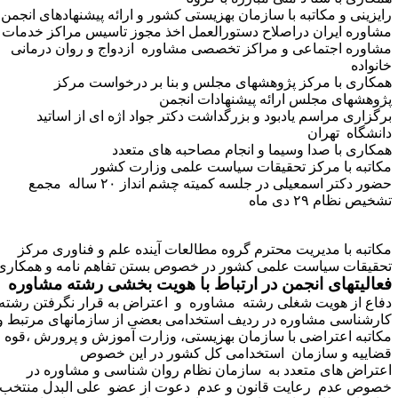
ایزینی و مکاتبه با سازمان بهزیستی کشور و ارائه پیشنهادهای انجمن
شاوره ایران دراصلاح دستورالعمل اخذ مجوز تاسیس مراکز خدمات
شاوره اجتماعی و مراکز تخصصی مشاوره ازدواج و روان درمانی
انواده
مکاری با مرکز پژوهشهای مجلس و بنا بر درخواست مرکز
ژوهشهای مجلس ارائه پیشنهادات انجمن
رگزاری مراسم یادبود و بزرگداشت دکتر جواد اژه ای از اساتید
انشگاه تهران
مکاری با صدا وسیما و انجام مصاحبه های متعدد
کاتبه با مرکز تحقیقات سیاست علمی وزارت کشور
حضور دکتر اسمعیلی در جلسه کمیته چشم انداز ۲۰ ساله مجمع
خیص نظام ۲۹ دی ماه
کاتبه با مدیریت محترم گروه مطالعات آینده علم و فناوری مرکز
حقیقات سیاست علمی کشور در خصوص بستن تفاهم نامه و همکاری
عالیتهای انجمن در ارتباط با هویت بخشی رشته مشاوره
فاع از هویت شغلی رشته مشاوره و اعتراض به قرار نگرفتن رشته
ارشناسی مشاوره در ردیف استخدامی بعضی از سازمانهای مرتبط و
کاتبه اعتراضی با سازمان بهزیستی، وزارت آموزش و پرورش ،قوه
ضاییه و سازمان استخدامی کل کشور در این خصوص
عتراض های متعدد به سازمان نظام روان شناسی و مشاوره در
صوص عدم رعایت قانون و عدم دعوت از عضو علی البدل منتخب