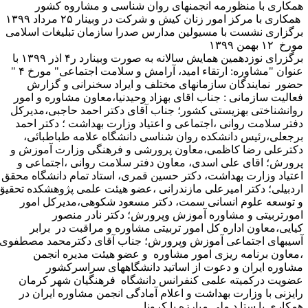
مکاری با منظورمه انجمنهای روان شناسی و مشاروه کشور
مکاری با مرکز امور زنان کیش و شرکت در وبینار ۲۵ مرداد ۱۳۹۹
رگزاری نشست با مسیولین مدارس صدرا سازمان تبلیغات اسلامی
رخ ۱۲ بهمن ۱۳۹۹
رگزرای نوزدهمین همایش سالانه به صورت وبینارد ر۴ اذر ۱۳۹۹
با
عنوان "مشاوره: ارتقاء امید، آرامش و سلامت اجتماعی" مورخ ۴ "
ضور نمایندگان سازمانهای مختلف و ایراد سخنرانی و گزارش
عالیت سازمانی : جناب اقای بهزاد وحیدنیا،معاون مشاوره و امور
وانشناختی بهزیستی کشور؛ جناب آقای دکتر احمد حاجبی،مدیرکل
فتر سلامت روانی ،اجتماعی و اعتیاد وزارت بهداشت ؛ دکتر احمد
رجعلی،رئیس دانشکده روان شناسی دانشگاه علامه طباطبائی،
کترعلی رضا کاظمی،معاون پرورشی و فرهنگی وزارت آموزش و
رورش؛ اقای علی اسدی، معاون دفتر سلامت روانی ،اجتماعی و
عتیاد وزارت بهداشت، دکتر حسین قمری، استاد تمام دانشگاه محقق
ردبیلی؛ دکتر امیرعلی مازندرانی ،عضو هیئت علمی پژوهشکده تحقیق
 توسعه علوم انسانی سمت، دکتر مسعود شکوهی،مدیرکل امور
مورتربیتی و مشاوره آموزش وپرورش؛ دکتر نادر منصور
یایی،معاون اداره کل امور تربیتی مشاوره و مراقبت در برابر
سیبهای اجتماعی آموزش وپرورش؛ جناب آقای دکترمحمد مصطفوی
معاون برنامه ریزی امور مشاوره و عضو هیئت مدیره انجمن
شاوره ایران و دعوت از اساتید دانشگاههای سراسرکشور
ضویت درکمیته علمی کنفرانس دانشگاه فرهنگیان شهر کرمان
ایزنی با وزارت بهداشت و اعلام آمادگی انجمن مشاوره ایران در
مکاری با ستا د ملی مبارزه با کرونا