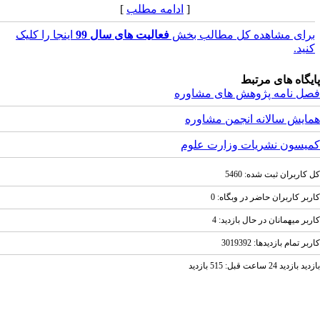
[
ادامه مطلب
]
رای مشاهده کل مطالب بخش
فعالیت های سال 99
اینجا را کلیک
نید.
یگاه های مرتبط
ل نامه پژوهش های مشاوره
ایش سالانه انجمن مشاوره
یسون نشریات وزارت علوم
کاربران ثبت شده: 5460
بر کاربران حاضر در وبگاه: 0
بر ميهمانان در حال بازديد: 4
ر تمام بازديد‌ها: 3019392
ازديد 24 ساعت قبل: 515 بازدید