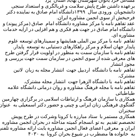
شاغل خرد بانوان شهرستان بهاباد استان یزد
رعهده داشتن طرح پایش سلامت و غربالگری و استعداد سنجی
دانشجویان ورودی سال ۱۳۹۹دانشگاه امام صادق به نماینده دکتر
رحبخش از سوی انجمن مشاوره ایران
.
قد تفاهم نامه با مرکز مشاوره دانشگاه امام صادق (مرکز پیوند) و
انشگاه امام صادق در جهت هم فکری و هم افزایی در ارایه خدمات
شاوره ای
.
فاهم نامه با مرکز بین الملی همایشها و سمینارهای توسعه علوم
ایدار جهان اسلام و مرکز راهکارهای دستیابی به توسعه پایدار
.
فاهم نامه با سازمان سمت به منظور در اولویت قرار گرفتن طرح
ای معرفی شده از سوی انجمن در سازمان سمت جهت بررسی و
جوز انتشار
فاهم نامه با دانشگاه اردبیل جهت انتشار مجله به زبان لاتین
شترک
.
فاهم نامه با دانشگاه الزهرا جهت انتشار مجله مشترک
.
فاهم نامه با مجله فرهنگ مشاوره و روان درمانی دانشگاه علامه
باطبائی
مکاری با سازمان فرهنگ و ارتباطات اسلامی در برگزاری چهارمین
فتگوی فرهنگی زنان ایرانی و چینی و حضور دکتر اسمعیلی به عنوان
خنران
مکاری مستمر با ستاد مبارزه با کرونا وشرکت در طرح پویش
خصصم تقدیم به تو .انسجام کمیته مداخله در بحران انجمن مشاوره
یران و معرفی اعضای فعال انجمن مشاوره بابت ارائه مشاوره تلفنی
ه خانواده ها مضطرب در شیوع بحران کرونا به ۴۰۳۰