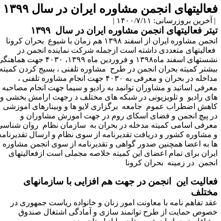
عالیتهای انجمن مشاوره ایران در سال ۱۳۹۹
آخرین بروزرسانی: ۱۴۰۰/۷/۱۱ |
یتر فعالیتهای انجمن مشاوره ایران در سال ۱۳۹۹
انجمن مشاوره ایران از اسفند ۱۳۹۸ هم زمان با شیوع بحران کرونا
عالیتهای متعددی داشته است ازجمله شرکت نماینده انجمن در
نشستهای اسفند ماه۱۳۹۸ و فروردین ماه ۱۳۹۹، ۴۰۳۰ جهت هماهنگی
یشتر کمیته بحران انجمن در طرح مشاوره تلفنی ، بسیج کردن کمیته
مداخله در بحران و معرفی به ۴۰۳۰ جهت انجام مشاوره تلفنی ،
عرفی اساتید و مشاوران توانمد به رادیو و سیما جهت انجام مصاحبه
ای رادیو و تلویزیونی در شبکه های مختلف د رجهت ارامش بخشی و
اهش اضطراب عموم جامعه برگزاری لایو ها و وبینارهای اموزشی
ر پیچ انجمن و فضای اسکای روم در جهت اموزش مشاوران و
عرفی اسامی کمیته مدخله در بحران به سازمان نظام روان شناسی
 مشاوره کشور و دریافت تقدیرنامه از سوی نظام و ارسال تقدیرنامه
ا به اعضا همچنین صدور گواهی و تقدیرنامه از سوی انجمن مشاوره
یران برای تمام اعضای این کمیته خلاصه مجملی است ازفعالیتهای
نجمن در زمینه بحران کرونا
عالیت این انجمن در جهت هم افزایی با سازمانهای
ختلف
قد تفاهم نامه با معاونت امور زنان و خانواده ریاست جمهوری در
صوص حمایت از طرح توانمند سازی و آمادگی اشتغال صندوق