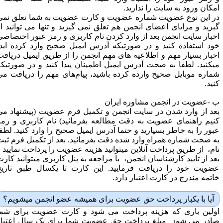
مکان ورود به سایت را ندارید.
ر این نوع عضویت شماره عضویت و کارت عضویت به شما تعلق نمی
یرید و مزایای اعضای انجمن هم تعلق نمی گیرید و تنها می توانید از
خبار سایت انجمن بعد از وارد کردن نام کاربری و رمز عبور اختصاصی
ود استفاده کنید و در صورتیکه آدرس ایمیل صحیح وارد کرده اید،
خبار بسیار مهم و اطلاعیه های مهم انجمن را از طریق ایمیل دریافت
یکنید. لطفا به صحت آدرس ایمیل اطمینان پیدا کنید و در صورتیکه
ماره موبایل صحیح وارده کرده باشید، پیام‌های مهم را دریافت می
نید.
 -عضویت در انجمن مشاوره ایران
عد از وارد شدن در سایت انجمن و تکمیل فرم عضویت (پیشنهاد می
نیم راهنمای عضویت به دقت مطالعه بفرمائید) نام کاربری و رمز
بور را به خاطر بسپارید و حتما آدرس ایمیل صحیح را وارد کنید. لطفا
ه صحت شماره همراه وارد شده دقت بفرمائید. بعد از تکمیل فرم ثبت
ام، از طریق پرداخت آنلاین میتوانید هزینه عضویت را پرداخت نمایید و
عد از تایید کارشناسان انجمن، با مراجعه به پنل کاربری میتوانید کارت
ضویت خود را دریافت فرمایید. این کارت تا یکسال طبق تاریخ
اتمه مندرج در کارت اعتبار دارد.
آیا با یکبار پرداخت حق عضویت برای همیشه عضو انجمن میشویم؟
ولین باری که هزینه پرداخت می شود و کارت عضویت برای شما
ادر می شود مبلغ پرداخت حق عضویت شما برای یک سال اعتبار