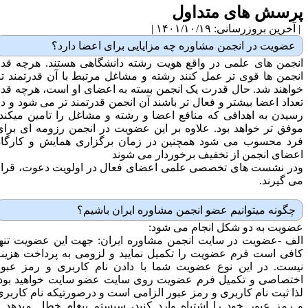
رسش های متداول
آخرین بروزرسانی: ۱۴۰۱/۱۰/۱۹ |
عضویت در انجمن مشاوره چه مزایایی برای اعضا دارد؟
نجمن های علمی در واقع هویت رشته دانشگاهی هستند. هرچه قدر
نجمن ها قوی تر عمل کنند رشته و مشاغل مرتبط با آن قدرتمند تر
واهند شد. حال قدرت یک انجمن بسته به اعضای او است، هرچه قدر
عداد اعضا بیشتر و فعال تر باشند آن انجمن قدرتمند تر می شود و در
سیدن به اهدافی که منافع اعضا و رشته و مشاغل را تامین میکند،
وفق تر خواهد بود. علاوه بر این عضویت در انجمن رزومه ای برای
رد محسوب می شود همچنین در زمان برگزاری همایش و کارگاه
عضای انجمن از تخفیف برخوردار می شوند
در نشست های تخصصی علمی اعضای فعال در اولویت دعوت، قرار
ی گیرند.
چگونه میتوانیم عضو انجمن مشاوره ایران باشیم؟
ضویت به دو شکل انجام می شود:
لف -عضویت در سایت انجمن مشاوره ایران: جهت این عضویت تنها
افی است فرم عضویت را تکمیل نمایید و لزومی به پرداخت هزینه
یست. در این نوع عضویت شما با دادن نام کاربری و رمز عبور
ختصاصی و تکمیل فرم عضویت روی سایت عضو سایت خواهید بود.
ذا ثبت نام کاربری و رمز عبور الزامی است و درصورتیکه نام کاربری
 رمز عبور خود را اشتباه وارد کنید، سیستم پیغام خطا میدهد و