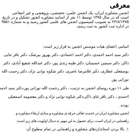
عرفی
نجمن مشاوره ایران، یک انجمن علمی، تخصصی، پژوهشی و غیر انتفاعی
است که در سال ۱۳۷۵ توسط ۱۱ نفر از اساتید مشاوره کشور تشکیل و در تاریخ
۲۲/۸/۱۳۷۵ به تصویب کمیسیون انجمن های علمی کشور رسید و به شماره ۹۵۵۱
ر اداره ثبت کشور به ثبت رسید.
سامی اعضای هیات موسس انجمن به قرار زیر است:
کتر سید احمد احمدی، دکتر احمد اعتمادی،‌ دکتر بهروز بیرشک، دکتر باقر ثنایی
اکر، دکتر سیمین حسینیان، دکتر طیبه زندی پور، دکتر عبدالله
شفیع آبادی، دکتر
وسفعلی عطاری، دکتر غلامرضا ناصری، دکتر شکوه نوابی نژاد، دکتر رحمت الله
ورانی پور.
طی ۱۱ دوره روسای انجمن به ترتیب ، دکتر رحمت الله نورانی پور،دکتر سید احمد
حمدی ، دکتر باقر ثتای ذاکر،دکتر شکوه نوابی نژاد و دکتر معصومه اسمعیلی
ودند.
نجمن مشاوره ایران در خدمت تعالی حرفه ی مشاوره و منادی ارتقاء مشاوره و
اهنمایی در ایران است، برای حصول به این مهم, به دنبال اولویت های زیر است:
ردن استانداردهای مشاوره و راهنمایی در تمام سطوح آن