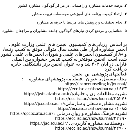
مات مشاوره و راهنمایی در مراکز گوناگون مشاوره کشور
. ارتقاء کیفیت برنامه های آموزشی موسسات تربیت مشاور
تحقیقات و پژوهش های مرتبط با حرفه ی مشاوره
 و مرتفع کردن نیازهای گوناگون جامعه مشاوران و مراجعان مشاوره
ر اساس ارزیابی‌های کمیسیون انجمن های علمی وزارت علوم ،
نجمن مشاوره ایران طی هشت سال متوالی موفق به کسب رتبه
A
A+
از کمیسیون انجمن‌های علمی و شورای انجمن‌های علمی کشور
ده است. انجمن موفتخر به کسب تندیس جشواره بین المللی
فارابی در ابان ۴۰۳ شد و به عنوان انجمن برتر دانشگاهی جایزه
ریافت کرد
عالیتهای پژوهشی این انجمن
جله مستقل با عنوان ،فصلنامه پژوهشهای مشاوره :
https://irancounseling.ir/journal
https://ecc.isc.ac/showJournal/۱۶۳
شریه مطالعات زن و خانواده
https://jwfs.alzahra.ac.ir/
https://ecc.isc.ac/showJournal/۲۵۲۷
شریه مشاوره شغلی و سازمانی:
https://jcoc.sbu.ac.ir/
https://ecc.isc.ac/showJournal/۴۰۸
شریه فرهنگ مشاوره و روان درمانی :
https://qccpc.atu.ac.ir/
https://ecc.isc.ac/showJournal/۲۲۱۹
وفصلنامه مشاوره کاربردی :
https://jac.scu.ac.ir/
https://ecc.isc.ac/showJournal/۲۲۹۰