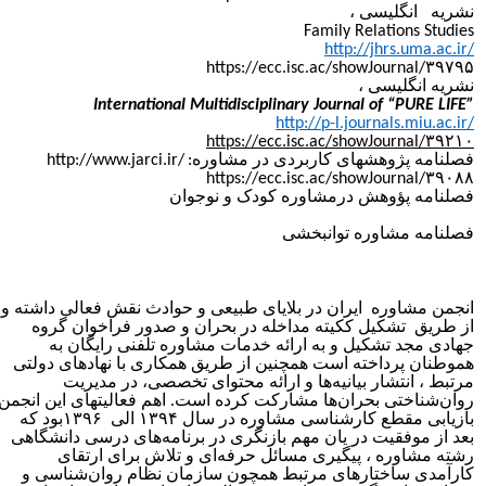
شریه انگلیسی ،
Family Relations Studie
http://jhrs.uma.ac.ir
https://ecc.isc.ac/showJournal/۳۹۷۹
شریه انگلیسی ،
International Multidisciplinary Journal of “PURE LIFE
http://p-l.journals.miu.ac.ir
https://ecc.isc.ac/showJournal/۳۹۲۱
صلنامه پژوهشهای کاربردی در مشاوره:
http://www.jarci.ir/
https://ecc.isc.ac/showJournal/۳۹۰۸
صلنامه پؤوهش درمشاوره کودک و نوجوان
صلنامه مشاوره توانبخشی
نجمن مشاوره ایران در بلایای طبیعی و حوادث نقش فعالی داشته و
ز طریق تشکیل ککیته مداخله در بحران و صدور فراخوان گروه
هادی مجد تشکیل و به ارائه خدمات مشاوره تلفنی رایگان به
موطنان پرداخته است همچنین از طریق همکاری با نهادهای دولتی
رتبط ، انتشار بیانیه‌ها و ارائه محتوای تخصصی، در مدیریت
وان‌شناختی بحران‌ها مشارکت کرده است. اهم فعالیتهای این انجمن
بازیابی مقطع کارشناسی مشاوره در سال ۱۳۹۴ الی ۱۳۹۶بود که
عد از موفقیت در یان مهم بازنگری در برنامه‌های درسی دانشگاهی
شته مشاوره ، پیگیری مسائل حرفه‌ای و تلاش برای ارتقای
ارآمدی ساختارهای مرتبط همچون سازمان نظام روان‌شناسی و