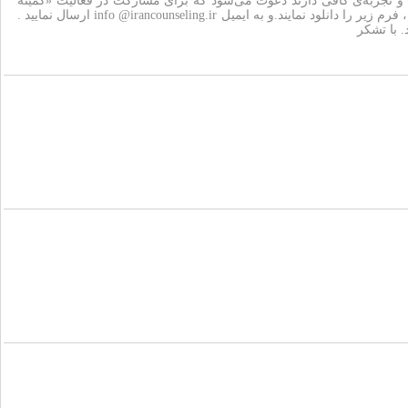
 و تجربه‌ی کافی دارند دعوت می‌شود که برای مشارکت در فعالیت «کمیته
تخصصی مداخله در بحران انجمن مشاوره ایران» به منظور ارائه‌ی خدمات حرفه‌ای روان‌شناختی به بازماندگان و آسیب‌دیدگان این حادثه، فرم زیر را دانلود نمایند.و به ایمیل info @irancounseling.ir ارسال نمایید .
 با تشکر