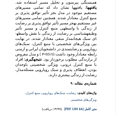
همبستگی پیرسون و تحلیل مسیر استفاده شد.
یافته­ها:
یافته­ها نشان داد که
تمامی مسیرهای
مستقیم موجود در مدل بجز تأثیر توافق پذیری بر
منبع کنترل معنادار شدند. همچنین تمامی مسیرهای
غیر مستقیم به­جز مسیر تأثیر توافق پذیری بر رضایت
از زندگی با واسطه­ی منبع کنترل و مسیر تأثیر
وظیفه­شناسی بر رضایت از زندگی با نقش واسطه­
ای سبک هیجان­مدار منفی معنادار شدند. در نهایت
بین ویژگی‌های شخصیتی با منبع کنترل، سبک‌های
رویارویی و رضایتمندی در دانشجویان ایرانی و ارمنی
رابطه معنادار وجود داشت
(05/
P<
) و
مدل مفروض
0
از برازندگی مطلوب برخوردار بود.
نتیجه­گیری:
افراد
با منبع کنترل درونی، ویژگی شخصیتی باوجدان
بودن، انعطاف پذیری و سبک رویارویی‌ مسئله‌مدار،
رضایت از زندگی بیشتری دارند.
شماره‌ی مقاله: ۹
واژه‌های کلیدی:
رضایت
،
سبک‌های رویارویی
،
منبع کنترل
،
ویژگی‌های شخصیتی
متن کامل
[PDF 1201 kb]
(۱۴۶۳۸ دریافت)