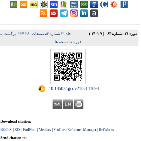
دوره ۲۱، شماره ۸۳ - ( ۷-۱۴۰۱ )
جلد ۲۱ شماره ۸۳ صفحات ۲۶۰-۲۳۴
|
برگشت به
فهرست نسخه ها
‎ 10.18502/qjcr.v21i83.11093
Download citation:
BibTeX
|
RIS
|
EndNote
|
Medlars
|
ProCite
|
Reference Manager
|
RefWorks
Send citation to: