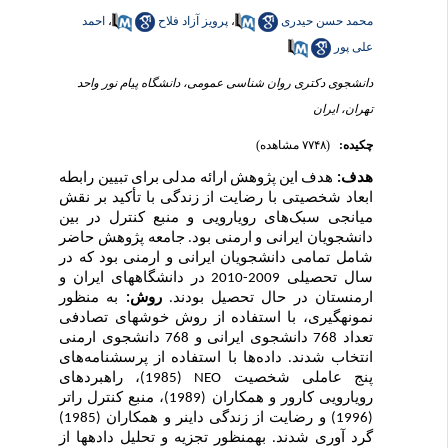
محمد حسن حیدری
،
پرویز آزاد فلاح
،
احمد
علی پور
دانشجوی دکتری روان شناسی عمومی، دانشگاه پیام نور واحد
تهران، ایران
چکیده:
(۷۷۴۸ مشاهده)
هدف:
هدف این پژوهش ارائه مدلی برای تبیین رابطه
ابعاد شخصیتی با رضایت از زندگی با تأکید بر نقش
میانجی سبک‌های رویارویی و منبع کنترل در بین
دانشجویان ایرانی و ارمنی بود.
جامعه پژوهش حاضر
شامل تمامی دانشجویان ایرانی و ارمنی بود که در
سال تحصیلی 2009-2010 در دانشگاه­های ایران و
ارمنستان در حال تحصیل بودند.
روش:
به منظور
نمونه­گیری، با استفاده از روش خوشه­ای تصادفی
تعداد 768 دانشجوی ایرانی و 768 دانشجوی ارمنی
انتخاب شدند.
داده‌ها با استفاده از پرسشنامه‌های
پنج عاملی شخصیت
NEO
(1985)، راهبردهای
رویارویی
کارور و همکاران (1989)، منبع کنترل راتر
(1996) و رضایت از زندگی داینر و همکاران (1985)
گرد آوری شدند. به­منظور تجزیه و تحلیل داده­ها از