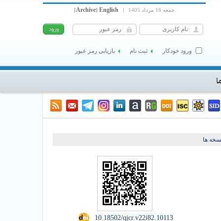
Archive
English
جمعه 16 مرداد 1405
|
]
[
ورود خودکار
ثبت نام
بازیابی رمز عبور
ا
خه ها
‎ 10.18502/qjcr.v22i82.10113