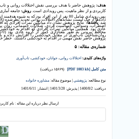
هدف:
پژوهش حاضر با هدف بررسی نقش اختلالات روانی و تاب‌
کاربردی و از نظر ماهیت، پس رویدادی است.
روش:
جامعه آماری
پس رویدادی شامل 80 نفر از این افراد بود که به 
داده‌ها از چک لیست نشانه‌های اختلالات روانی تجدید نظرشده (
-R
شد.
یافته‌ها:
نتایج پژوهش نشان داد میانگین نمرات افرادی که اق
اضطراب، وسواس، حساسیت فردی، شکایات جسمانی، روان پریشی،
عادی بود. همچنین میانگین نمرات افرادی که اقدام به خودکشی 
محافظ بیرونی به طور معناداری کمتر از گروه عادی بود (05/0>
روان‌شناختی تاب‌آوری در مقابل خودکشی را افزایش داده و با 
پژوهش حاضر نقش مهمی در اقدام به خودکشی داشتند، خطر خو
شماره‌ی مقاله: ۵
واژه‌های کلیدی:
اختلالات روانی
،
جوانان
،
خودکشی
،
تاب‌آوری
متن کامل
[PDF 1003 kb]
(۱۵۶۶۹ دریافت)
نوع مطالعه:
پژوهشي
| موضوع مقاله:
مشاوره خانواده
دریافت: 1400/8/2 | پذیرش: 1401/3/28 | انتشار: 1401/6/11
ارسال نظر درباره این مقاله : نام کارب