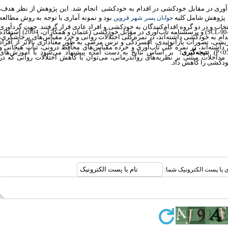
آوری در مقابل خودکشی در اقدام به خودکشی انجام شد. این پژوهش از نظر هدف،
 پژوهش شامل کلیه
بود و نمونه آماری با توجه به روش مطالعه
جوانان پسر شهر قزوین
شیوه هدفمند انتخاب و در دو گروه اقدام‌کنندگان به خودکشی و افراد عادی قرار گرفتند. جهت گردآوری
) و پرسشنامه تاب‌آوری در مقابل خودکشی (عثمان و همکاران، 2004) استفا
SCL-90
دام به خودکشی داشته‌اند، در نمره کلی اختلالات روانی و خرد مقیاس‌های پرخاشگری،
 تصورات پارانوئیدی، افسردگی و ترس مرضی به طور معناداری بالاتر از افراد
داشته‌اند، در نمره کلی تاب‌آوری و خرده مقیاس‌های محافظ درونی، ثبات هیجانی و
).
نتیجه‌گیری:
بر اساس نتایج به دست آمده پیشنهاد می‌شود با آموزش‌های
P
مداخلات مبتنی بر نظریه‌های رواندرمانی، می‌توان با کاهش اختلالات روانی که در
دکشی را کاهش داد.
ری یا پست الکترونیک شما: