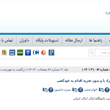
ره
راهنما ها
ارسال مقاله
تسهیلات پایگاه
داوران
تماس با م
جلد ۲۱ شماره ۸۲ صفحات ۱۴۰-۱۱۴
|
برگشت به فهرست نس
اد با و بدون تجربه اقدام به خودکشی
،
الهام فتحی
،
منیژه دانشپور
، دانشگاه اراک، اراک، ایران.