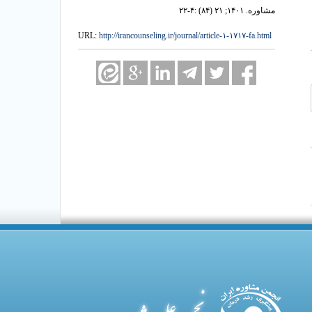
مشاوره. ۱۴۰۱; ۲۱ (۸۴) :۴-۲۲
URL:
http://irancounseling.ir/journal/article-۱-۱۷۱۷-fa.html