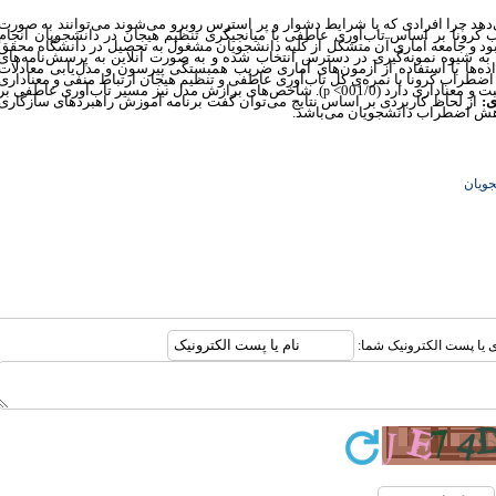
هد چرا افرادی که با شرایط دشوار و پر استرس روبرو می‌شوند می‌توانند به ‌صورت
کرونا بر اساس تاب‌آوری عاطفی با میانجیگری تنظیم هیجان در دانشجویان انجام
ود و جامعه آماری آن متشکل از کلیه دانشجویان مشغول به تحصیل در دانشگاه محقق
1400 بودند. تعداد 250 نفر از این افراد به شیوه نمونه‌گیری در دسترس انتخاب شده و به صورت آنلاین به پرسش‌نامه‌های
اده‌ها با استفاده از آزمون‌های آماری ضریب همبستگی پیرسون و مدل‌یابی معادلات
ضطراب کرونا با نمره‌ی کل تاب‌آوری عاطفی و تنظیم هیجان ارتباط منفی و معناداری
عناداری دارد (001/0>
). شاخص‌های برازش مدل نیز مسیر تاب‌آوری عاطفی بر
p
ی:
از لحاظ کاربردی بر اساس نتایج می‌توان گفت برنامه آموزش راهبردهای سازگاری
اهش اضطراب دانشجویان می‌باشد.
جویان
ری یا پست الکترونیک شما: