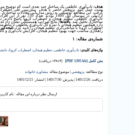
هدف:
تاب‌آوری عاطفی
یک ساختار چند بعدی است که توضیح می‌د
مثبت عمل کنند. پژوهش حاضر با هدف پیش
بینی علی اضطراب 
گرفت. این مطالعه توصیفی به روش مدل‌یابی معادلات ساختاری ب
اردبیلی در نیم‌سال اول 
تاب‌آوری عاطفی، تنظیم هیجان و اضطراب کرونا
پاسخ دادند. د
ساختاری تحلیل شد.
یافته‌ها:
نتایج ضرایب همبستگی نشان داد که ا
دارد همچنین تنظیم هیجان با نمره کل تاب‌آوری عاطفی ارتباط مثبت و م
اضطراب کرونا با میانجی‌گری تنظیم هیجان را
تأیید کرد.
نتیجه‌گیر
راهکاری مناسب جهت بهبود تنظیم هیجان، افزایش تاب‌آوری و ک
شماره‌ی مقاله: ۱
واژه‌های کلیدی:
تاب‌آوری عاطفی
،
تنظیم هیجان
،
اضطراب کرونا
،
دانش
متن کامل
[PDF 1295 kb]
(۱۳۸۱۳ دریافت)
نوع مطالعه:
پژوهشي
| موضوع مقاله:
مشاوره خانواده
دریافت: 1401/2/26 | پذیرش: 1401/7/30 | انتشار: 1401/12/21
ارسال نظر درباره این مقاله : نام کارب