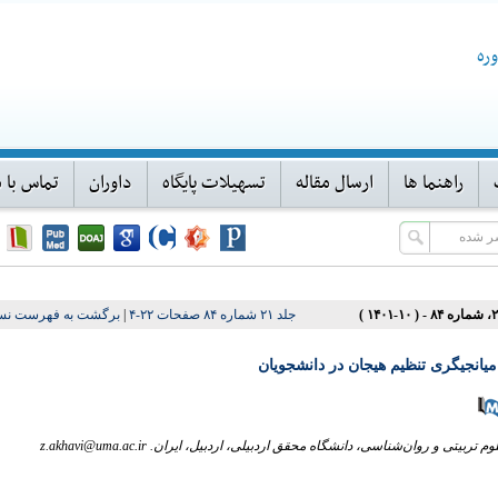
ره
راهنما ها
ارسال مقاله
تسهیلات پایگاه
داوران
تماس با م
جلد ۲۱ شماره ۸۴ صفحات ۲۲-۴
|
برگشت به فهرست نسخ
یانجیگری تنظیم هیجان در دانشجویان
 روان‌شناسی، دانشگاه محقق اردبیلی، اردبیل، ایران. z.akhavi@uma.ac.ir