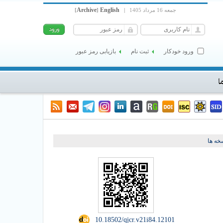
Archive
English
جمعه 16 مرداد 1405
|
]
[
ورود خودکار
ثبت نام
بازیابی رمز عبور
ا
ه ها
‎ 10.18502/qjcr.v21i84.12101