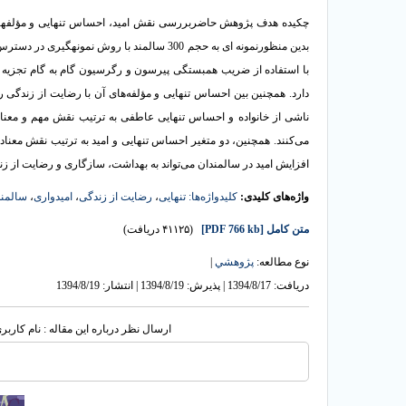
چکیده هدف پژوهش حاضربررسی نقش امید، احساس تنهایی و مؤلفه‏ها
بدین منظورنمونه ای به حجم 300 سالمند با روش 
با استفاده از ضریب همبستگی پیرسون و رگرسیون گام به گام تجزیه و 
دارد. همچنین بین احساس تنهایی و مؤلفه‌های آن با رضایت از زندگی را
می‌کنند. همچنین، دو متغیر احساس تنهایی و امید به ترتیب نقش معنا
افزایش امید در سالمندان می‌تواند به بهداشت، سازگاری و رضایت از زندگی
واژه‌های کلیدی:
کلیدواژه‌ها: تنهایی
،
رضایت از زندگی
،
امیدواری
،
سالمند
متن کامل
[PDF 766 kb]
(۴۱۱۲۵ دریافت)
نوع مطالعه:
پژوهشي
|
دریافت: 1394/8/17 | پذیرش: 1394/8/19 | انتشار: 1394/8/19
ارسال نظر درباره این مقاله : نام کارب