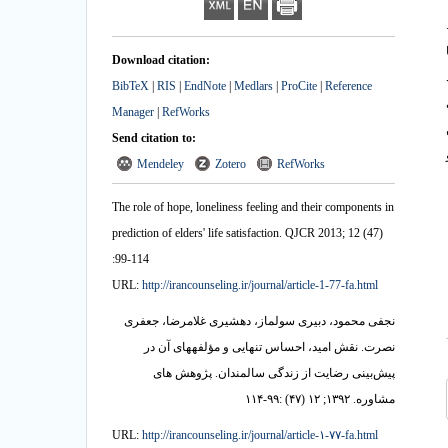
Download citation:
BibTeX
|
RIS
|
EndNote
|
Medlars
|
ProCite
|
Reference
Manager
|
RefWorks
ن
Send citation to:
Mendeley
Zotero
RefWorks
The role of hope, loneliness feeling and their components in
prediction of elders' life satisfaction. QJCR 2013; 12 (47)
:99-114
URL:
http://irancounseling.ir/journal/article-1-77-fa.html
نجفی محمود، دبیری سولماز، دهشیری غلامرضا، جعفری
نصرت. نقش امید، احساس تنهایی و مؤلفه‏های آن در
پیش‌بینی رضایت از زندگی‌ سالمندان. پژوهش های
مشاوره. ۱۳۹۲; ۱۲ (۴۷) :۹۹-۱۱۴
URL:
http://irancounseling.ir/journal/article-۱-۷۷-fa.html