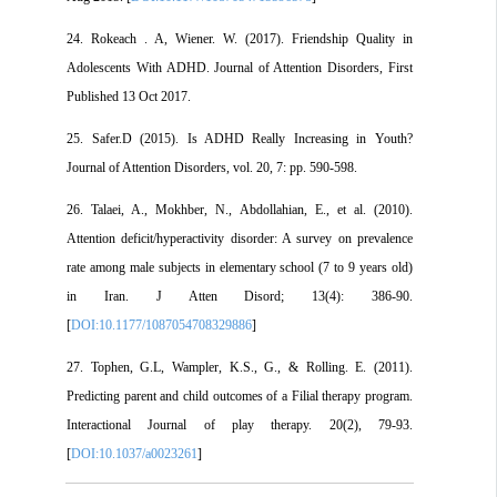
24. Rokeach . A, Wiener. W. (2017). Friendship Quality in
Adolescents With ADHD. Journal of Attention Disorders, First
Published 13 Oct 2017.
25. Safer.D (2015). Is ADHD Really Increasing in Youth?
Journal of Attention Disorders, vol. 20, 7: pp. 590-598.
26. Talaei, A., Mokhber, N., Abdollahian, E., et al. (2010).
Attention deficit/hyperactivity disorder: A survey on prevalence
rate among male subjects in elementary school (7 to 9 years old)
in Iran. J Atten Disord; 13(4): 386-90.
[
DOI:10.1177/1087054708329886
]
27. Tophen, G.L, Wampler, K.S., G., & Rolling. E. (2011).
Predicting parent and child outcomes of a Filial therapy program.
Interactional Journal of play therapy. 20(2), 79-93.
[
DOI:10.1037/a0023261
]