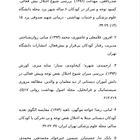
صدربافقی، مهدخت (۱۳۸۶). بررسی شیوع اختلال بیش فعالی،
کمبود توجه و تمرکز در کودکان ۶ ساله شهر یزد. مجله دانشگاه
علوم پزشکی و خدمات بهداشتی - درمانی شهید صدوقی یزد. ۱۵
(۱۴). ۲۹-۳۴.
۲. افروز، غلامعلی و عاشوری، محمد (۱۳۹۳)، مبانی روان‌شناختی
مدیریت رفتار کودکان بی‌قرار و بیش‌فعال، انتشارات دانشگاه
تهران.
۳. ارجمندی، شهره؛ کیخاوندی، ستار؛ سایه میری، کورش
(۱۳۹۴)، بررسی میزان شیوع اختلال نقص توجه وبیش فعالی در
دانش آموزان دبستانی از دید معلمان و والدین: مطالعه مروری
سیستماتیک و فراتحلیل، مجله اصول بهداشت روانی ۱۷(۵)،
۲۱۹-۲۱۳.
۴. امانی، رضا؛ خواجه موگهی، ناهید (۱۳۸۴)، مقایسه الگوی تغذیه
کودکان دبستانی مبتلا به اختلال نقص توجه و بی تحرکی با کودکان
سالم، مجله علوم پزشکی تهران ایران، ۳۷. ۲۲-۳۲.
۵. بابک, ندا, حسینیان, سیمین, خیرخواه, محمدتقی, محمدی,