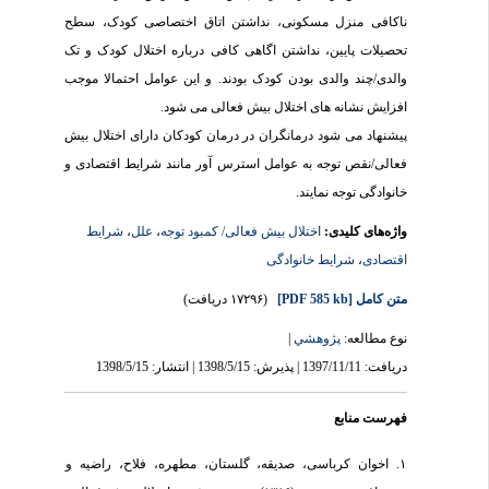
ناکافی منزل مسکونی، نداشتن اتاق اختصاصی کودک، سطح
تحصیلات پایین، نداشتن اگاهی کافی درباره اختلال کودک و تک
والدی/چند والدی بودن کودک بودند. و این عوامل احتمالا موجب
افزایش نشانه های اختلال بیش فعالی می شود.
پیشنهاد می شود درمانگران در درمان کودکان دارای اختلال بیش
فعالی/نقص توجه به عوامل استرس آور مانند شرایط اقتصادی و
خانوادگی توجه نمایند.
واژه‌های کلیدی:
اختلال بیش فعالی/ کمبود توجه
،
علل
،
شرایط
اقتصادی
،
شرایط خانوادگی
متن کامل
[PDF 585 kb]
(۱۷۲۹۶ دریافت)
نوع مطالعه:
پژوهشي
|
دریافت: 1397/11/11 | پذیرش: 1398/5/15 | انتشار: 1398/5/15
فهرست منابع
۱. اخوان کرباسی، صدیقه، گلستان، مطهره، فلاح، راضیه و