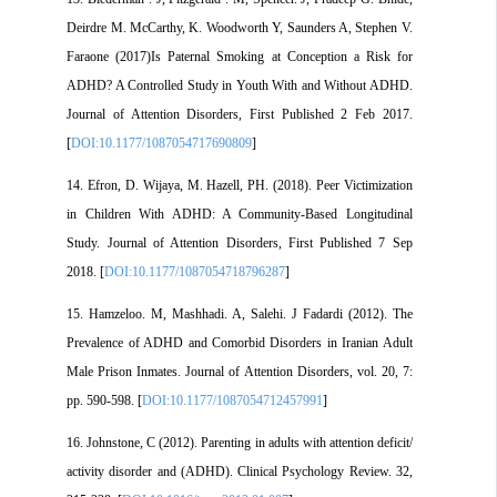
Deirdre M. McCarthy, K. Woodworth Y, Saunders A, Stephen V.
Faraone (2017)Is Paternal Smoking at Conception a Risk for
ADHD? A Controlled Study in Youth With and Without ADHD.
Journal of Attention Disorders, First Published 2 Feb 2017.
[
DOI:10.1177/1087054717690809
]
14. Efron, D. Wijaya, M. Hazell, PH. (2018). Peer Victimization
in Children With ADHD: A Community-Based Longitudinal
Study. Journal of Attention Disorders, First Published 7 Sep
2018. [
DOI:10.1177/1087054718796287
]
15. Hamzeloo. M, Mashhadi. A, Salehi. J Fadardi (2012). The
Prevalence of ADHD and Comorbid Disorders in Iranian Adult
Male Prison Inmates. Journal of Attention Disorders, vol. 20, 7:
pp. 590-598. [
DOI:10.1177/1087054712457991
]
16. Johnstone, C (2012). Parenting in adults with attention deficit/
activity disorder and (ADHD). Clinical Psychology Review. 32,