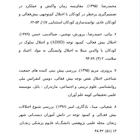
محمدرضا. (۱۳۹۵). ﻣﻘﺎیﺴﻪ زﻣﺎن واﮐﻨﺶ و ﻋﻤﻠﮑﺮد در
ﺗﺼﻤﯿﻢﮔﯿﺮی ﭘﺮﺧﻄﺮ در ﮐﻮدﮐﺎن ﺑﺎ اﺧﺘﻼل ﮐﻢﺗﻮﺟﻬﯽ ﺑﯿﺶﻓﻌﺎﻟﯽ و
ﮐﻮدﮐﺎن ﻋﺎدی. توانمندسازی کودکان استثنایی, ۷(۱), ۵۳-۶۲.
۶. بیاتی، حمیدرضا.، پرورش، نوشین.، ضیالدینی، حسن. (۱۳۸۹).
اختلال بیش فعالی- کمبود توجه (ADHD) و اختلال سلوک در
کودکان با والدین مبتلا به اختلال وابستگی به مواد. اعتیاد و
سلامت. ۲ (۳). ۸۹-۹۴.
۷. پرویزی, مریم (۱۳۹۵)، بررسی پیش بینی کننده های جمعیت
شناختی اختلال نقص توجه بیش فعالی، دومین کنفرانس ملی
روانشناسی علوم تربیتی و اجتماعی، مازندران - بابل، موسسه
علمی تحقیقاتی کومه علم آوران.
۸. شعبانی، مینا.، یادگاری، امیر (۱۳۹۶). بررسی شیوع اختلالات
بیش فعـالی و کمبود توجه در دانش آموزان دبستـانی شهر
زنجان. مجله علمی پژوهشی دانشگــاه علـوم پزشکی زنجـان.
۱۳ (۵۱). ۴۲-۴۸.