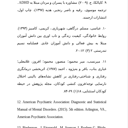
۹. کاپالکا، ج. (۲۰۰۹). مشاوره با پسران و مردان مبتلا به ADHD..
ترجمه موسوی، رقیه و ناصر رنجبر، هدیه (۱۳۹۷)، چاپ اول،
انتشارات ارجمند.
۱۰. عباسی، مسلم. درگاهی، شهریازی.، کریمی، کامبیز (۱۳۹۳).
روابط خانوادگی، کیفیت زندگی و تاب اوری بین دانش آموزان
مبتلا به بیش فعالی و دانش آموزان عادی. فصلنامه نسیم
تندرستی. ۲ (۳): ۱۲-۲۰.
۱۱. میر‌نسب، میر محمود؛ منصور، محمود؛ افروز، غلامعلی؛
غباری بناب، باقر و به‌پژوه ، احمد (۱۳۸۷)، اثربخشی درمانگری
رفتاری و شناختی-رفتاری بر کاهش نشانه‌های بالینی اختلال
نارسایی توجه/فزون کنشی کودکان، مجله پژوهش در حیطه
کودکان استثنایی، ۱۸(۱): ۶۹-۸۴.
12. American Psychiatric Association: Diagnostic and Statistical
Manual of Mental Disorders. (2015). 5th edition. Arlington, VA.,
American Psychiatric Association.
13. Biederman . J, Fitzgerald . M, Spencer. J, Pradeep G. Bhide,