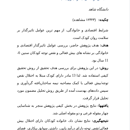
دانشگاه شاهد
چکیده:
(۱۲۳۲۳ مشاهده)
شرایط اقتصادی و خانوادگی، از مهم ترین عوامل تاثیرگذار بر
سلامت روان کودک است.
هدف:
هدف پژوهش حاضر، بررسی عوامل تاثیرگذار اقتصادی و
خانوادگی بر نشانه های بیش فعالی و نقص توجه کودکان سنین 6-
11 سال بود.
روش:
در این پژوهش برای بررسی هدف تحقیق از روش تحقیق
کیفی استفاده شد. لذا 13 مادر دارای کودک مبتلا به اختلال نقص
توجه/بیش فعالی با کمک مصاحبه نیمه ساختاریافته گردآوری و
سپس داده‌های به­دست آمده از طریق روش تحلیل مضمون مورد
تحلیل قرار گرفت.
یافته­ها:
نتایج پژوهش در بخش کیفی پژوهش منجر به شناسایی
چهار مقوله فرعی و دو مقوله اصلی شد.
نتیجه­گیری:
نتایج نشان داد، خانواده کودکان دارای اختلال بیش
فعالی/نقص توجه دارای درآمد پایین، داشتن سوابق بیکاری، فضای