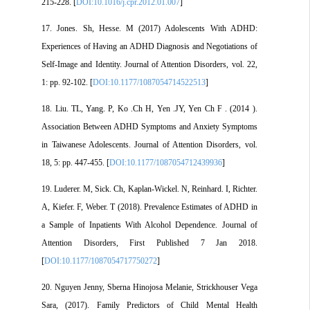
215-228. [
DOI:10.1016/j.cpr.2012.01.007
]
17. Jones. Sh, Hesse. M (2017) Adolescents With ADHD:
Experiences of Having an ADHD Diagnosis and Negotiations of
Self-Image and Identity. Journal of Attention Disorders, vol. 22,
1: pp. 92-102. [
DOI:10.1177/1087054714522513
]
18. Liu. TL, Yang. P, Ko .Ch H, Yen .JY, Yen Ch F . (2014 ).
Association Between ADHD Symptoms and Anxiety Symptoms
in Taiwanese Adolescents. Journal of Attention Disorders, vol.
18, 5: pp. 447-455. [
DOI:10.1177/1087054712439936
]
19. Luderer. M, Sick. Ch, Kaplan-Wickel. N, Reinhard. I, Richter.
A, Kiefer. F, Weber. T (2018). Prevalence Estimates of ADHD in
a Sample of Inpatients With Alcohol Dependence. Journal of
Attention Disorders, First Published 7 Jan 2018.
[
DOI:10.1177/1087054717750272
]
20. Nguyen Jenny, Sberna Hinojosa Melanie, Strickhouser Vega
Sara, (2017). Family Predictors of Child Mental Health