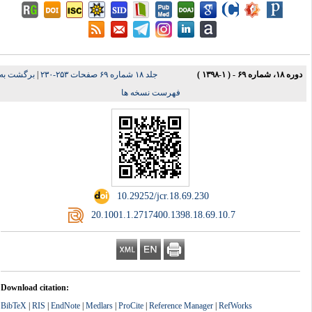
دوره ۱۸، شماره ۶۹ - ( ۱-۱۳۹۸ )
جلد ۱۸ شماره ۶۹ صفحات ۲۵۳-۲۳۰
|
برگشت به
فهرست نسخه ها
‎ 10.29252/jcr.18.69.230
‎ 20.1001.1.2717400.1398.18.69.10.7
Download citation:
BibTeX
|
RIS
|
EndNote
|
Medlars
|
ProCite
|
Reference Manager
|
RefWorks