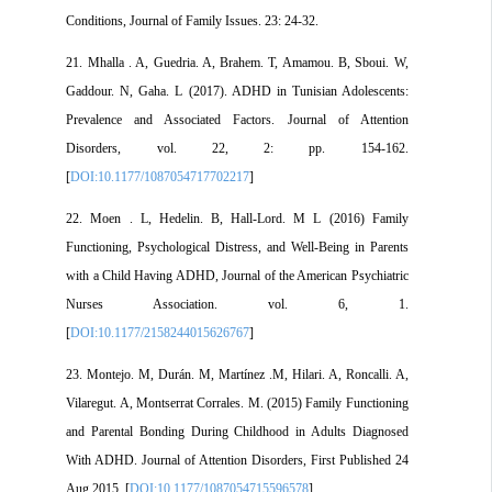
Conditions, Journal of Family Issues. 23: 24-32.
21. Mhalla . A, Guedria. A, Brahem. T, Amamou. B, Sboui. W,
Gaddour. N, Gaha. L (2017). ADHD in Tunisian Adolescents:
Prevalence and Associated Factors. Journal of Attention
Disorders, vol. 22, 2: pp. 154-162.
[
DOI:10.1177/1087054717702217
]
22. Moen . L, Hedelin. B, Hall-Lord. M L (2016) Family
Functioning, Psychological Distress, and Well-Being in Parents
with a Child Having ADHD, Journal of the American Psychiatric
Nurses Association. vol. 6, 1.
[
DOI:10.1177/2158244015626767
]
23. Montejo. M, Durán. M, Martínez .M, Hilari. A, Roncalli. A,
Vilaregut. A, Montserrat Corrales. M. (2015) Family Functioning
and Parental Bonding During Childhood in Adults Diagnosed
With ADHD. Journal of Attention Disorders, First Published 24
Aug 2015. [
DOI:10.1177/1087054715596578
]