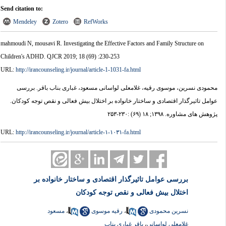
Send citation to:
Mendeley
Zotero
RefWorks
mahmoudi N, mousavi R. Investigating the Effective Factors and Family Structure on
Children's ADHD. QJCR 2019; 18 (69) :230-253
URL:
http://irancounseling.ir/journal/article-1-1031-fa.html
محمودی نسرین، موسوی رقیه، غلامعلی لواسانی مسعود، غباری بناب باقر. بررسی
عوامل تاثیرگذار اقتصادی و ساختار خانواده بر اختلال بیش فعالی و نقص توجه کودکان.
پژوهش های مشاوره. ۱۳۹۸; ۱۸ (۶۹) :۲۳۰-۲۵۳
URL:
http://irancounseling.ir/journal/article-۱-۱۰۳۱-fa.html
بررسی عوامل تاثیرگذار اقتصادی و ساختار خانواده بر
اختلال بیش فعالی و نقص توجه کودکان
نسرین محمودی
،
رقیه موسوی
،
مسعود
غلامعلی لواسانی
،
باقر غباری بناب