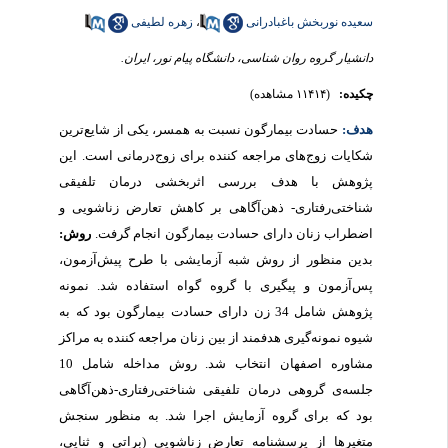
سعیده نوربخش باغبادرانی
،
زهره لطیفی
دانشیار گروه روان شناسی، دانشگاه پیام نور، ایران.
چکیده:
(۱۱۴۱۴ مشاهده)
هدف:
حسادت بیمارگون نسبت به همسر، یکی از شایع‌ترین
شکایات زوج‌های مراجعه کننده
برای زوج‌درمانی است. این
پژوهش با هدف بررسی اثربخشی درمان تلفیقی
شناختی‌رفتاری- ذهن‌آگاهی بر کاهش تعارض زناشویی و
اضطراب زنان دارای حسادت بیمارگون انجام گرفت.
روش:
بدین منظور از روش شبه آزمایشی با طرح پیش‌آزمون،
پس‌آزمون و پیگیری با گروه گواه استفاده شد. نمونه
پژوهش شامل 34 زن دارای حسادت بیمارگون بود که به
شیوه نمونه‌گیری هدفمند از بین زنان مراجعه کننده به مراکز
مشاوره اصفهان انتخاب شد. روش مداخله شامل 10
جلسه‌ی گروهی درمان تلفیقی شناختی‌رفتاری-ذهن‌آگاهی
بود که برای گروه آزمایش اجرا شد. به منظور سنجش
متغیرها از پرسشنامه تعارض زناشویی (براتی و ثنایی،