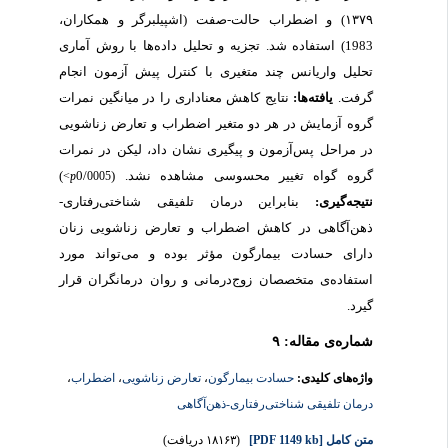
۱۳۷۹) و اضطراب حالت-صفت (اشپیلبرگر و همکاران،
1983) استفاده شد. تجزیه و تحلیل داده‌ها با روش آماری
تحلیل واریانس چند متغیری با کنترل پیش آزمون انجام
گرفت.
یافته‌ها:
نتایج کاهش معناداری را در میانگین نمرات
گروه آزمایش در هر دو متغیر اضطراب و تعارض زناشویی
در مراحل پس‌آزمون و پیگیری نشان داد، لیکن در نمرات
گروه گواه تغییر محسوسی مشاهده نشد. (
/0
)
<
p
0005
نتیجه‌گیری:
بنابراین درمان تلفیقی شناختی‌رفتاری-
ذهن‌آگاهی در کاهش اضطراب و تعارض زناشویی زنان
دارای حسادت بیمارگون مؤثر بوده و می‌تواند مورد
استفاده‌ی متخصصان زوج‌درمانی و روان درمانگران قرار
گیرد.
شماره‌ی مقاله: ۹
واژه‌های کلیدی:
حسادت بیمارگون
،
تعارض زناشویی
،
اضطراب
،
درمان تلفیقی شناختی‌رفتاری-ذهن‌آگاهی
متن کامل
[PDF 1149 kb]
(۱۸۱۶۳ دریافت)