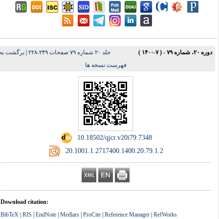
دوره ۲۰، شماره ۷۹ - ( ۷-۱۴۰۰ )
جلد ۲۰ شماره ۷۹ صفحات ۲۴۹-۲۲۸
|
برگشت به
فهرست نسخه ها
‎ 10.18502/qjcr.v20i79.7348
‎ 20.1001.1.2717400.1400.20.79.1.2
Download citation:
BibTeX
|
RIS
|
EndNote
|
Medlars
|
ProCite
|
Reference Manager
|
RefWorks