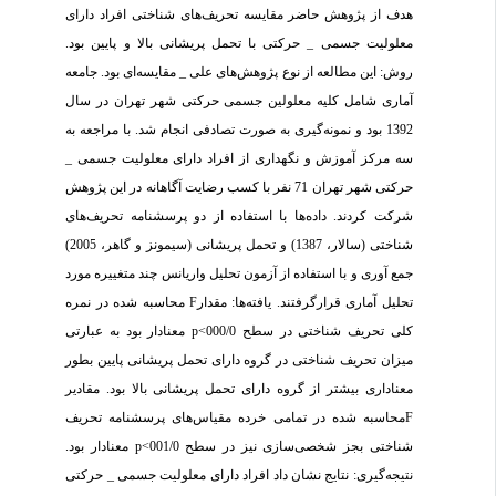
هدف از پژوهش حاضر مقایسه تحریف‌های شناختی افراد دارای
معلولیت جسمی _ حرکتی با تحمل پریشانی بالا و پایین بود.
روش: این مطالعه از نوع پژوهش‌های علی _ مقایسه‌ای بود. جامعه
آماری شامل کلیه معلولین جسمی حرکتی شهر تهران در سال
1392 بود و نمونه‌گیری به صورت تصادفی انجام شد. با مراجعه به
سه مرکز آموزش و نگهداری از افراد دارای معلولیت جسمی _
حرکتی شهر تهران 71 نفر با کسب رضایت آگاهانه در این پژوهش
شرکت کردند. داده‌ها با استفاده از دو پرسشنامه تحریف‌های
شناختی (سالار، 1387) و تحمل پریشانی (سیمونز و گاهر، 2005)
جمع آوری و با استفاده از آزمون تحلیل واریانس چند متغییره مورد
تحلیل آماری قرارگرفتند. یافته‌ها: مقدارF محاسبه شده در نمره
کلی تحریف شناختی در سطح 000/0>p معنادار بود به عبارتی
میزان تحریف شناختی در گروه دارای تحمل پریشانی پایین بطور
معناداری بیشتر از گروه دارای تحمل پریشانی بالا بود. مقادیر
Fمحاسبه شده در تمامی خرده مقیاس‌های پرسشنامه تحریف
شناختی بجز شخصی‌سازی نیز در سطح 001/0>p معنادار بود.
نتیجه‌گیری: نتایج نشان داد افراد دارای معلولیت جسمی _ حرکتی