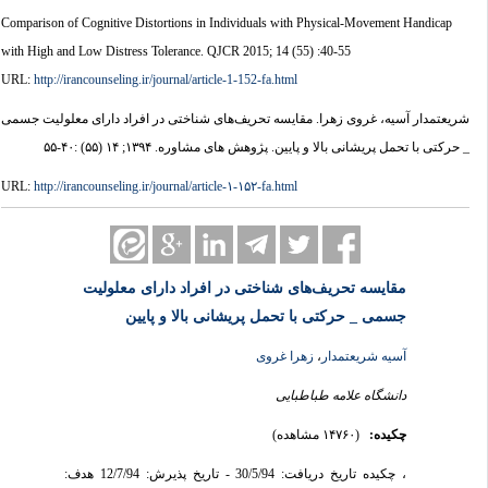
Comparison of Cognitive Distortions in Individuals with Physical-Movement Handicap
with High and Low Distress Tolerance. QJCR 2015; 14 (55) :40-55
URL:
http://irancounseling.ir/journal/article-1-152-fa.html
شریعتمدار آسیه، غروی زهرا. مقایسه تحریف‌های شناختی در افراد دارای معلولیت جسمی
_ حرکتی با تحمل پریشانی بالا و پایین. پژوهش های مشاوره. ۱۳۹۴; ۱۴ (۵۵) :۴۰-۵۵
URL:
http://irancounseling.ir/journal/article-۱-۱۵۲-fa.html
مقایسه تحریف‌های شناختی در افراد دارای معلولیت
جسمی _ حرکتی با تحمل پریشانی بالا و پایین
آسیه شریعتمدار
،
زهرا غروی
دانشگاه علامه طباطبایی‌
چکیده:
(۱۴۷۶۰ مشاهده)
، چکیده تاریخ دریافت: 30/5/94 - تاریخ پذیرش: 12/7/94 هدف: