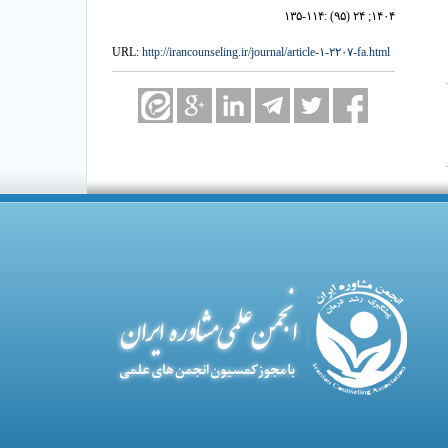
۱۴۰۴; ۲۴ (۹۵) :۱۱۴-۱۳۵
URL:
http://irancounseling.ir/journal/article-۱-۲۲۰۷-fa.html