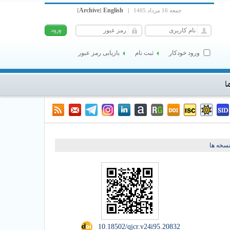
Archive
English
جمعه 16 مرداد 1405
|
]
[
ورود خودکار
ثبت نام
بازیابی رمز عبور
ا
سخه ها
‎ 10.18502/qjcr.v24i95.20832