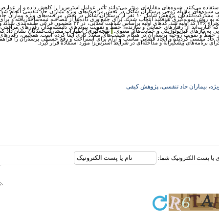
ستفاده می‌کنند. شیوه‌های مقابله‌ای مؤثر می‌توانند تأثیر عوامل استرس‌زا را کاهش داده و از عوارض
شیوه‌های مقابله زوجی پرستاران شاغل در بخش مراقبت‌های ویژه بیماران حاد تنفسی انجام شد.
این پژوهش با رویکرد کیفی و روش پدیدارشناسی توصیفی انجام شد. مشارکت‌کنندگان پژوهش شامل ۱۰ نفر از پرستاران شاغل در بخش مراقبت‌های ویژه بیماران حا
ارستان رسول اکرم (ص) شهرستان کلاله در سال ۱۴۰۱ بودند که به روش نمونه‌گیری هدفمند انتخاب شدند. برای جمع‌آوری داده‌ها از مصاحبه نیمه‌ساختاریافته و برای
تحلیل داده‌ها منجر به استخراج ۱۳۶ کد اولیه شد. کدهای اولیه براساس شباهت معنایی، در ۳۳ مضمون فرعی طبقه‌بندی شدند 
مون اصلی دسته‌بندی شدند که عبارت‌اند از: رفتارهای حمایتی و سازنده، حفظ و تقویت پیوندهای دلبسته‌مدار، رفتارهای مراقبتی،
ی به نیازهای فیزیولوژیکی و حمایت‌های معنوی.
نتیجه‌گیری:
اظهارات مشارکت‌کنندگان نشان داد که
▐
 حفظ و تقویت روحیه پرستاران در هنگام شیفت‌های متعدد کاری ایفا کرده است. همچنین، رفتارهای
ای حاد تنفسی گردیده و ایجاد فضایی مناسب و آرام برای استراحت و رفع خستگی پرستاران را فراهم
 برنامه‌های پیشگیرانه و مداخله‌ای در شرایط استرس‌زا مورد استفاده قرار گیرد.
یژه
،
بیماران حاد تنفسی
،
پژوهش کیفی
ری یا پست الکترونیک شما: