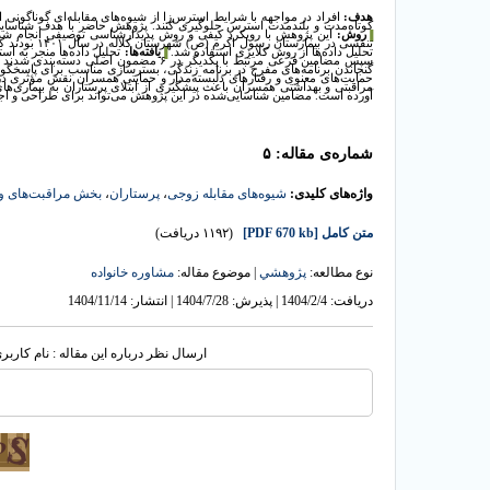
هدف:
افراد در مواجهه با شرایط استرس‌زا از شیوه‌های مقابله‌ای گوناگونی ا
کوتاه‌مدت و بلندمدت استرس جلوگیری کنند. پژوهش حاضر با هدف شناسایی 
روش:
▐
تنفسی در بیم
تحلیل داده‌ها از روش کلایزی استفاده شد.
یافته‌ها:
▐
سپس مضامین فرعی مرتبط با یکدیگر در ۶ مض
گنجاندن برنامه‌های مفرح در برنامه زندگی، بسترسازی مناسب برای پاسخگوی
حمایت‌های معنوی و رفتارهای دلبسته‌مدار و حمایتی همسران نقش مؤثری در
مراقبتی و بهداشتی همسران باعث پیشگیری از ابتلای پرستاران به بیماری‌ه
آورده است. مضامین شناسایی‌شده در این پژوهش می‌تواند برای طراحی و اجرای
شماره‌ی مقاله: ۵
واژه‌های کلیدی:
شیوه‌های مقابله زوجی
،
پرستاران
،
بخش مراقبت‌های و
متن کامل
[PDF 670 kb]
(۱۱۹۲ دریافت)
نوع مطالعه:
پژوهشي
| موضوع مقاله:
مشاوره خانواده
دریافت: 1404/2/4 | پذیرش: 1404/7/28 | انتشار: 1404/11/14
ارسال نظر درباره این مقاله : نام کارب