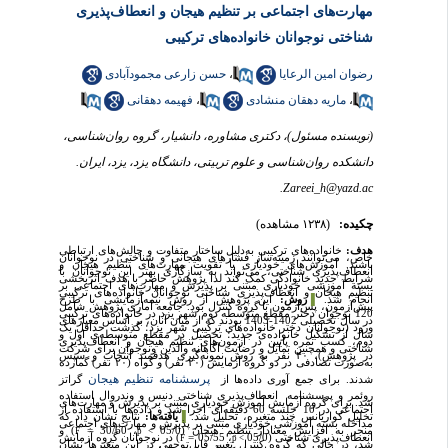
مهارت‌های اجتماعی بر تنظیم هیجان و انعطاف‌پذیری
شناختی نوجوانان خانواده‌های ترکیبی
رضوان امین الرعایا
،
حسن زارعی مجمودآبادی
،
ماریه دهقان منشادی
،
فهیمه دهقانی
(نویسنده مسئول)، دکتری مشاوره، دانشیار، گروه روان‌شناسی،
دانشکده روان‌شناسی و علوم تربیتی، دانشگاه یزد، یزد، ایران.
Zareei_h@yazd.ac.
چکیده:
(۱۲۳۸ مشاهده)
هدف:
خانواده‌های ترکیبی به‌دلیل ساختار متفاوت و چالش‌های ارتباطی
خاص، می‌توانند زمینه‌ساز فشارهای هیجانی و شناختی در نوجوانان
باشند. آموزش‌های خودیاری با تقویت مهارت‌های تنظیم هیجان و
انعطاف‌پذیری شناختی، می‌تواند به سازگاری بهتر این نوجوانان با
شرایط جدید خانوادگی کمک کند لذا پژوهش حاضر با هدف اثربخشی
بسته آموزشی خودیاری مبتنی بر پذیرش و مهارت‌های اجتماعی بر
تنظیم هیجان و انعطاف‌پذیری شناختی نوجوانان خانواده‌های ترکیبی
انجام شد.
▐
روش:
این پژوهش از روش نیمه‌آزمایشی با طرح
پیش‌آزمون، پس‌آزمون با گروه کنترل بود. جامعه آماری پژوهش شامل
120 نوجوان دختر مقطع متوسطه دوم شهر یزد در خانواده‌های ترکیبی
در سال تحصیلی 1402-1403 بودند که از میان آنان، بر اساس معیارهای
ورود (نوجوانان دختر خانواده‌های ترکیبی شهر یزد؛ گذشت حداقل یک
سال از تشکیل خانواده‌ی جدید؛ تحصیل در مقطع متوسطه‌ی اول و
دوم، کسب نمره پایین در آزمون
های تنظیم هیجان و انعطاف
پذیری
شناختی و همچنین تمایل و رضایت آگاهانه‌ والدین ونوجوان برای شرکت
در پژوهش)، ۴۰ نفر به روش نمونه‌گیری هدفمند انتخاب و سپس
به‌صورت تصادفی در دو گروه آزمایش (۲۰ نفر) و گواه (۲۰ نفر) گمارده
پرسشنامه تنظیم هیجان
شدند. برای جمع آوری داده‌ها از
گراتز
روئمر و پرسشنامه انعطاف
پذیری شناختی دنیس و وندروال استفاده
شد. برای گروه آزمایش آموزش خودیاری مبتنی بر پذیرش و مهارت‌های
اجتماعی در 10 جلسه 60 دقیقه‌ای اجرا شد و داده‌ها با استفاده از
تحلیل کواریانس چند متغیره، تحلیل شد.
▐
یافته‌ها:
نتایج نشان داد که
مداخله‌ بسته آموزشی خودیاری مبتنی بر پذیرش و مهارت‌های اجتماعی
منجر به افزایش معنادار تنظیم هیجان (05/0
، 30/60 =
) و
F
p <
انعطاف‌پذیری شناختی (05/0
، 05/55 =
) در نوجوانان گروه آزمایش
F
p <
شد، در حالی که گروه کنترل تغییر قابل‌توجهی در این متغیرها نشان