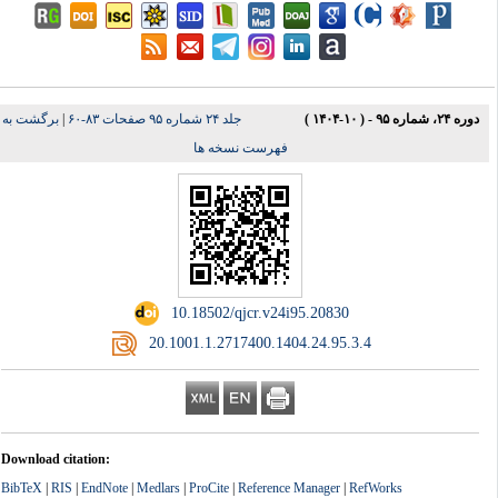
دوره ۲۴، شماره ۹۵ - ( ۱۰-۱۴۰۴ )
جلد ۲۴ شماره ۹۵ صفحات ۸۳-۶۰
|
برگشت به
فهرست نسخه ها
‎ 10.18502/qjcr.v24i95.20830
‎ 20.1001.1.2717400.1404.24.95.3.4
Download citation:
BibTeX
|
RIS
|
EndNote
|
Medlars
|
ProCite
|
Reference Manager
|
RefWorks