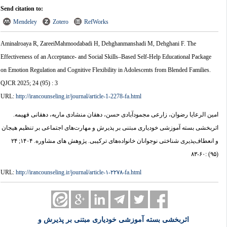
Send citation to:
Mendeley
Zotero
RefWorks
Aminalroaya R, ZareeiMahmoodabadi H, Dehghanmanshadi M, Dehghani F. The
Effectiveness of an Acceptance- and Social Skills–Based Self-Help Educational Package
on Emotion Regulation and Cognitive Flexibility in Adolescents from Blended Families.
QJCR 2025; 24 (95) : 3
URL:
http://irancounseling.ir/journal/article-1-2278-fa.html
امین الرعایا رضوان، زارعی مجمودآبادی حسن، دهقان منشادی ماریه، دهقانی فهیمه.
اثربخشی بسته آموزشی خودیاری مبتنی بر پذیرش و مهارت‌های اجتماعی بر تنظیم هیجان
و انعطاف‌پذیری شناختی نوجوانان خانواده‌های ترکیبی. پژوهش های مشاوره. ۱۴۰۴; ۲۴
(۹۵) :۶۰-۸۳
URL:
http://irancounseling.ir/journal/article-۱-۲۲۷۸-fa.html
اثربخشی بسته آموزشی خودیاری مبتنی بر پذیرش و