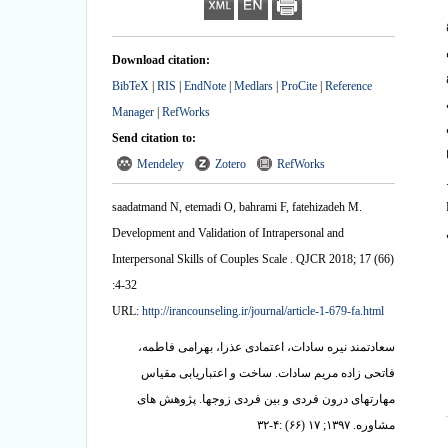
ش
Download citation:
BibTeX
|
RIS
|
EndNote
|
Medlars
|
ProCite
|
Reference
Manager
|
RefWorks
Send citation to:
 آزمون ضرایب همبستگی 54/0 تا
Mendeley
Zotero
RefWorks
saadatmand N, etemadi O, bahrami F, fatehizadeh M.
Development and Validation of Intrapersonal and
Interpersonal Skills of Couples Scale . QJCR 2018; 17 (66)
:4-32
URL:
http://irancounseling.ir/journal/article-1-679-fa.html
سعادتمند نیره سادات، اعتمادی عذرا، بهرامی فاطمه،
فاتحی زاده مریم سادات. ساخت و اعتباریابی مقیاس
مهارتهای درون فردی و بین فردی زوجها. پژوهش های
مشاوره. ۱۳۹۷; ۱۷ (۶۶) :۴-۳۲