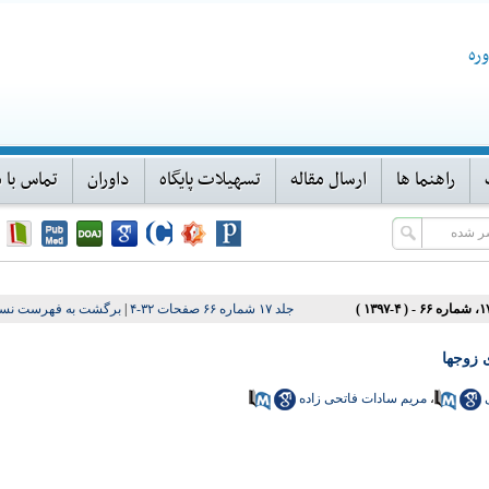
ره
راهنما ها
ارسال مقاله
تسهیلات پایگاه
داوران
تماس با م
جلد ۱۷ شماره ۶۶ صفحات ۳۲-۴
|
برگشت به فهرست نسخ
 زوجها
،
مریم سادات فاتحی زاده