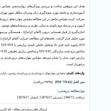
هدف این پژوهش ساخت و بررسی ویژگی‌های روان‌سنجی مقیاس مهار
شرکت کردند.مقیاس حاصل در این مطالعه مقیاس مهارت‌های درون‌ف
آزمون و در مرحله دوم باتوجه به مبانی نظری و پرسشنامه‌های موجود
اندازه‌گیری از قبیل همسانی درونی (آلفای کرانباخ) ، همبستگی پیر
81/0 رامورد تایید قرار داد وتحلیل عاملی تاییدی برازشی با 95/0=
GFI
ر
شاخص نرم شده برازندگی،
NFI=0.93
و شاخص برازش تطبیقی
=0.95
برازش خوب مدل را نشان می‌دهد. مقیاس مهارت‌های درون‌فردی و بین
برخوردار است.
واژه‌های کلیدی:
مقیاس مهارتهای درون‌فردی و بین‌فردی زوجین
،
پایایی
متن کامل
[PDF 759 kb]
(۲۹۳۹۸ دریافت)
نوع مطالعه:
پژوهشي
|
دریافت: 1396/7/2 | پذیرش: 1397/6/17 | انتشار: 1397/6/17
ارسال نظر درباره این مقاله : نام کارب