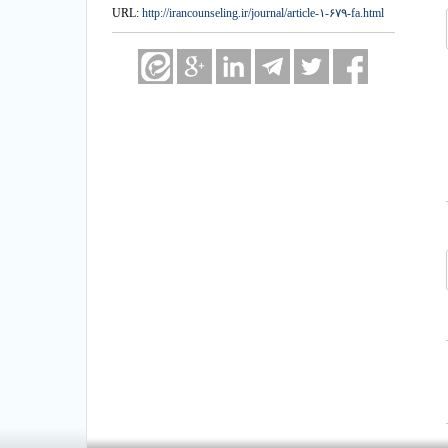
URL:
http://irancounseling.ir/journal/article-۱-۶۷۹-fa.html