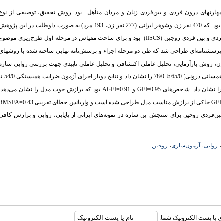
تهای درون فردی و بین‌فردی زنان و مردان متأهل بود. روش تحقیق، توصیفی از نوع
آزمون‌سازی و جامعه مورد نمونه‌گیری زنان ومردان متأهل شهر تهران بود. که 470 نفر زن وشوهر ایرانی (277 نفر زن، 193 مرد) به صورت داوطلب در این پژوه
ردی و بین فردی زوجین
(IISCS)
بود و برای ساخت مقیاس در مرحله اول طرح‌ریزی موضوع
، پرسشنامه‌ای طراحی شد که طی دو مرحله اجراء و پرسش‌نامه نهایی ساخته شده با روشهای
سون، روش بازآزمایی، تحلیل عاملی اکتشافی و تحلیل عاملی تاییدی جهت بررسی روایی سازه
مورد تحلیل قرار گرفت. یافته‌های این مطالعه، ضرایب آلفای کرانباخ (همسانی درونی) 65/0 تا 78/0 را نشان داد و نتایج دوبار اجرای
ا نشان داد. شاخص‌های
GFI=0.95
و
AGFI=0.91
بود که برازش خوب مدل را نشان می‌دهد.
GFI
حاکی از برازش مناسب مدل طراحی شده است و واریانس خطای تقریبی
RMSFA=0.43
‌فردی زوجین برای سنجش این سازه در نمونه‌های ایرانی از پایایی، روایی و برازش کافی
،
روایی
،
آزمون‌سازی
،
زوجین
ری یا پست الکترونیک شما: