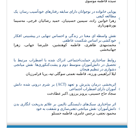
سیده فاطمه موسوی
پویایی خانواده در نوجوانان دارای سابقه رفتارهای خودآسیب رسان: یک
مطالعه کیفی
زهرا خوانین زاده، سیمین حسینیان، حمید رضائیان فرجی، مه‌سیما
پورشهریاری
نقش واسطه ای معنا در زندگی و احساس تنهایی در پیشبینی افکار
خودکشی بر اساس شکست عاطفی
محمدمهدی طاهری، فاطمه کوهنشین، علیرضا جهانی، زهرا
جهانبخشی
روابط ساختاری حمایت‌اجتماعی ادراک شده با اضطراب مرتبط با
تحصیل در دانش‌آموزان متوسط دوم و پشت‌کنکوری‌ها: نقش میانجی
دشواری در تنظیم هیجان
لیلا ابراهیمی ورزنه، فاطمه نعمتی سوگلی تپه، پریا فرامرزیان
اثربخشی درمان پذیرش و تعهد (ACT) بر شرم درونی شده دانش
آموزان دارای اضطراب اجتماعی
سجاد حاج حسینی، پروبز پرزور، اکبر عطادخت
اثر ساختاری سبک‌های دلبستگی ناایمن بر علائم بدریخت انگاری بدن
دانش‌آموزان: نقش میانجی ذهنی‌سازی و شفقت به خود
محمود نجفی، نرجس عامری، فاطمه حسنلو