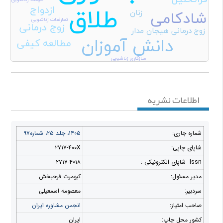
ازدواج
طلاق
زنان
شادکامی
تعارضات زناشویی
زوج درمانی
زوج درمانی هیجان مدار
دانش آموزان
مطالعه کیفی
سازگاری زناشویی
اطلاعات نشریه
شماره جاری:
۱۴۰۵، جلد ۲۵، شماره۹۷
شاپای چاپی:
۲۷۱۷-۴۰۰X
Issn شاپای الکترونيکی :
۲۷۱۷-۴۰۱۸
مدير مسئول:
کیومرث فرحبخش
سردبير:
معصومه اسمعیلی
صاحب امتياز:
انجمن مشاوره ایران
کشور محل چاپ:
ایران