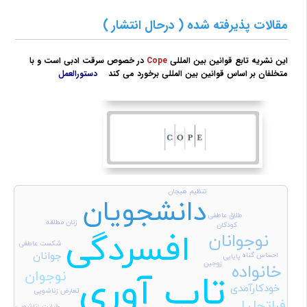
مقالات پذیرفته شده ( درحال انتشار )
این نشریه تابع قوانین بین المللی
Cope
در خصوص سرقت ادبی است و با
متخلفان بر اساس قوانین بین المللی برخورد می کند
دستورالعمل
تنظیم هیجان
دانشجویان
طلاق عاطفی
زنان مطلقه
کودکان
افسردگی
نوجوانان
شکست عاطفی
جوانان
احساس گناه
پایایی
زوجین
خانواده
تاب آوری
نوجوان
خودکارآمدی
تعارض زناشویی
فراتحلیل
خیانت زناشویی