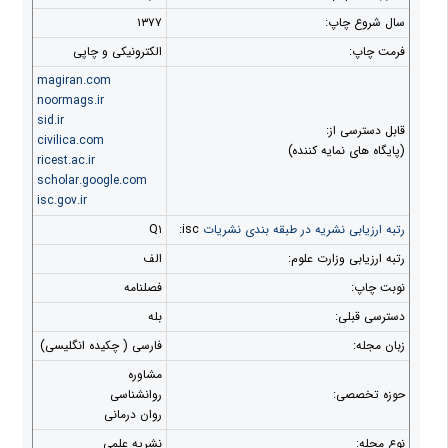
سال شروع چاپ:
۱۳۷۷
فرمت چاپ:
الکترونیکی و چاپی
magiran.com
noormags.ir
sid.ir
قابل دسترسی از:
civilica.com
(پایگاه های نمایه کننده)
ricest.ac.ir
scholar.google.com
isc.gov.ir
رتبه ارزیابی نشریه در طبقه بندی نشریات
isc:
Q۱
رتبه ارزیابی وزارت علوم:
الف
نوبت چاپ:
فصلنامه
دسترسی قبلی:
بله
زبان مجله:
فارسی ( چکیده انگلیسی)
مشاوره
حوزه تخصصی:
روانشناسی
روان درمانی
نوع مجله:
نشریه علمی